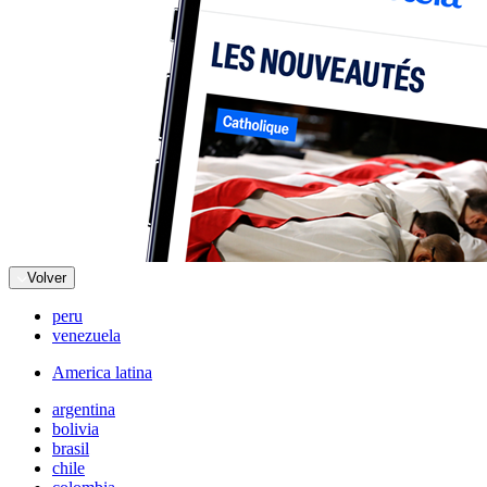
Volver
peru
venezuela
America latina
argentina
bolivia
brasil
chile