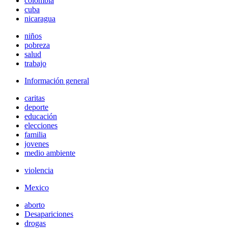
colombia
cuba
nicaragua
niños
pobreza
salud
trabajo
Información general
caritas
deporte
educación
elecciones
familia
jovenes
medio ambiente
violencia
Mexico
aborto
Desapariciones
drogas