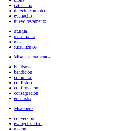
biblia
catecismo
derecho canonico
evangelio
nuevo testamento
liturgia
matrimonio
misa
sacramentos
Misa y sacramentos
bautismo
bendición
comunion
confesion
confirmacion
consagracion
eucaristia
Misionero
conversion
evangelizacion
mision