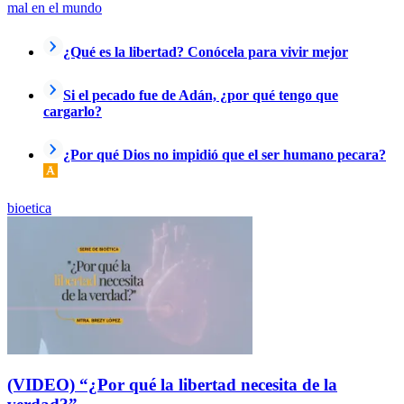
mal en el mundo
¿Qué es la libertad? Conócela para vivir mejor
Si el pecado fue de Adán, ¿por qué tengo que
cargarlo?
¿Por qué Dios no impidió que el ser humano pecara?
bioetica
(VIDEO) “¿Por qué la libertad necesita de la