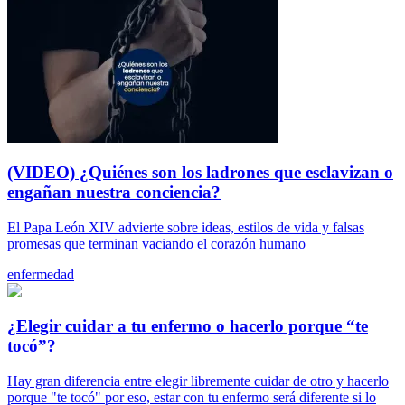
(VIDEO) ¿Quiénes son los ladrones que esclavizan o
engañan nuestra conciencia?
El Papa León XIV advierte sobre ideas, estilos de vida y falsas
promesas que terminan vaciando el corazón humano
enfermedad
¿Elegir cuidar a tu enfermo o hacerlo porque “te
tocó”?
Hay gran diferencia entre elegir libremente cuidar de otro y hacerlo
porque "te tocó" por eso, estar con tu enfermo será diferente si lo