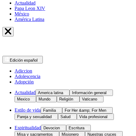
Actualidad
Papa Leon XIV
México
América Latina
Edición
español
Adiccion
Adolescencia
Adopción
Actualidad
America latina
Información general
Mexico
Mundo
Religión
Vaticano
Estilo de vida
Familia
For Her &amp; For Men
Pareja y sexualidad
Salud
Vida profesional
Espiritualidad
Devocion
Escritura
Misa y sacramentos
Misionero
Nuestras cruces