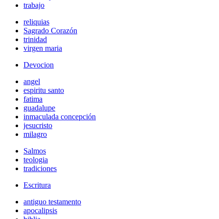
trabajo
reliquias
Sagrado Corazón
trinidad
virgen maria
Devocion
angel
espiritu santo
fatima
guadalupe
inmaculada concepción
jesucristo
milagro
Salmos
teologia
tradiciones
Escritura
antiguo testamento
apocalipsis