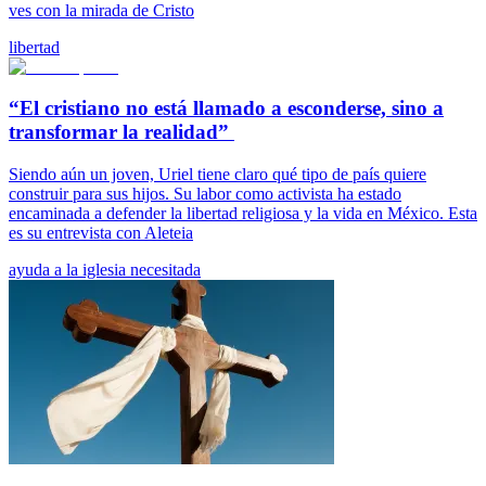
ves con la mirada de Cristo
libertad
“El cristiano no está llamado a esconderse, sino a
transformar la realidad”
Siendo aún un joven, Uriel tiene claro qué tipo de país quiere
construir para sus hijos. Su labor como activista ha estado
encaminada a defender la libertad religiosa y la vida en México. Esta
es su entrevista con Aleteia
ayuda a la iglesia necesitada