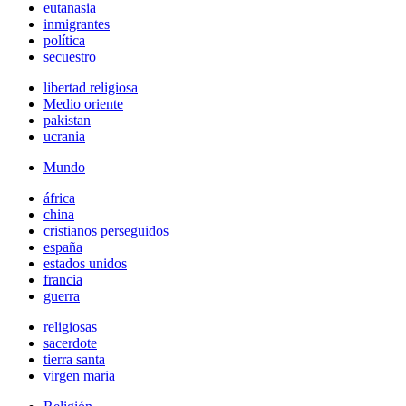
eutanasia
inmigrantes
política
secuestro
libertad religiosa
Medio oriente
pakistan
ucrania
Mundo
áfrica
china
cristianos perseguidos
españa
estados unidos
francia
guerra
religiosas
sacerdote
tierra santa
virgen maria