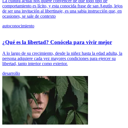
La cultura actual nos quiere convencer de que todo tipo de
comportamiento es lícito, y esta conocida frase de san Agutín, lejos
de ser una invitación al libertinaje, es una sabia instrucción que, en
ocasiones, se sale de contexto
autoconocimiento
¿Qué es la libertad? Conócela para vivir mejor
A lo largo de su crecimiento, desde la niñez hasta la edad adulta, la
persona adquiere cada vez mayores condiciones para ejercer su
libertad, tanto interior como exterior.
desarrollo