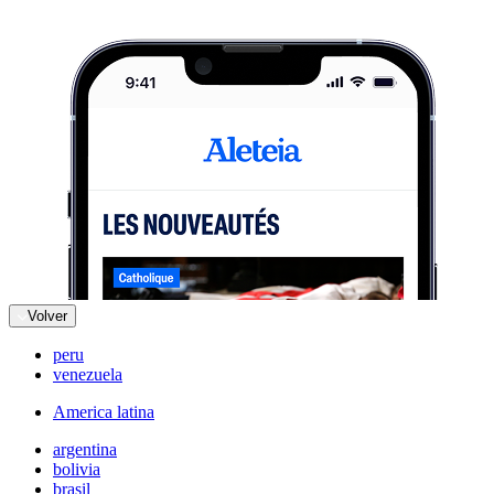
Volver
peru
venezuela
America latina
argentina
bolivia
brasil