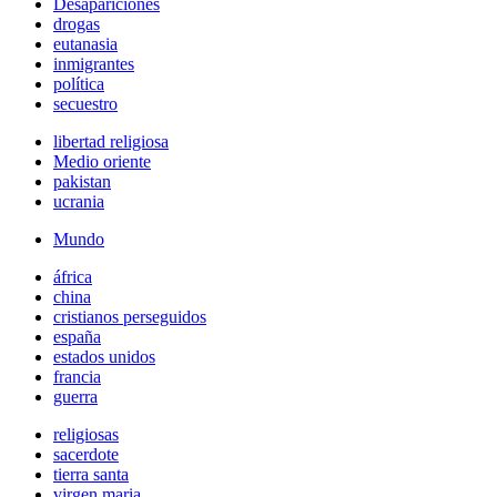
Desapariciones
drogas
eutanasia
inmigrantes
política
secuestro
libertad religiosa
Medio oriente
pakistan
ucrania
Mundo
áfrica
china
cristianos perseguidos
españa
estados unidos
francia
guerra
religiosas
sacerdote
tierra santa
virgen maria