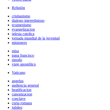
Religión
cristianismo
dialogo interreligioso
ecumenismo
evangelizacion
iglesia catolica
jornada mundial de la juventud
misionero
misa
papa francisco
sinodo
viaje apostólico
Vaticano
angelus
audiencia general
beatificacion
canonizacion
conclave
curia romana
jubileo