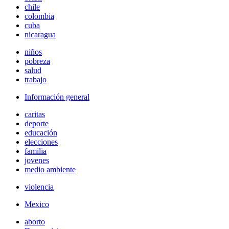
chile
colombia
cuba
nicaragua
niños
pobreza
salud
trabajo
Información general
caritas
deporte
educación
elecciones
familia
jovenes
medio ambiente
violencia
Mexico
aborto