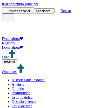
Ir al contenido principal
Buscar
Edición
español
Secciones
Dona ahora
Registro
Dona ahora
Orar
Menú
Oraciones
Historias que inspiran
Análisis
Opinión
Profundidad
Espiritualidad
Descubrimiento
Estilo de vida