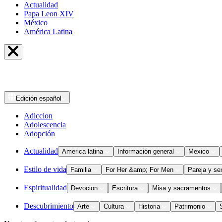
Actualidad
Papa Leon XIV
México
América Latina
Edición
español
Adiccion
Adolescencia
Adopción
Actualidad
America latina
Información general
Mexico
Estilo de vida
Familia
For Her &amp; For Men
Pareja y se
Espiritualidad
Devocion
Escritura
Misa y sacramentos
Descubrimiento
Arte
Cultura
Historia
Patrimonio