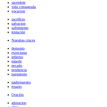
sacerdote
vida consagrada
vocacion
sacrificio
salvacion
sufrimiento
tentación
Nuestras cruces
demonio
exorcismo
infierno
muerte
pecado
penitencia
purgatorio
padrenuestro
rosario
Oración
adoracion