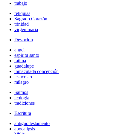
trabajo
reliquias
Sagrado Corazón
trinidad
virgen maria
Devocion
angel
espiritu santo
fatima
guadalupe
inmaculada concepción
jesucristo
milagro
Salmos
teologia
tradiciones
Escritura
antiguo testamento
apocalipsis