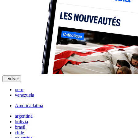
Volver
peru
venezuela
America latina
argentina
bolivia
brasil
chile