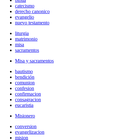
biblia
catecismo
derecho canonico
evangelio
nuevo testamento
liturgia
matrimonio
misa
sacramentos
Misa y sacramentos
bautismo
bendición
comunion
confesion
confirmacion
consagracion
eucaristia
Misionero
conversion
evangelizacion
mision