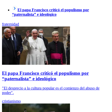
El papa Francisco criticó el populismo por
“paternalista” e ideológico
fraternidad
El papa Francisco criticó el populismo por
“paternalista” e ideológico
"El desprecio a la cultura popular es el comienzo del abuso de
poder".
cristianismo