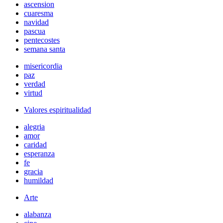
ascension
cuaresma
navidad
pascua
pentecostes
semana santa
misericordia
paz
verdad
virtud
Valores espiritualidad
alegria
amor
caridad
esperanza
fe
gracia
humildad
Arte
alabanza