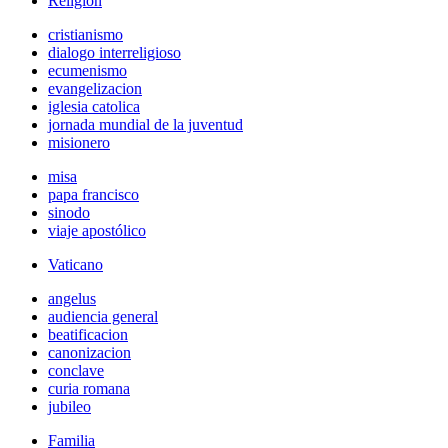
Religión
cristianismo
dialogo interreligioso
ecumenismo
evangelizacion
iglesia catolica
jornada mundial de la juventud
misionero
misa
papa francisco
sinodo
viaje apostólico
Vaticano
angelus
audiencia general
beatificacion
canonizacion
conclave
curia romana
jubileo
Familia