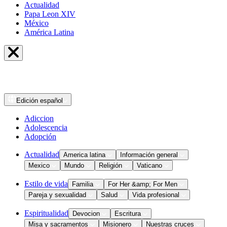
Actualidad
Papa Leon XIV
México
América Latina
Edición
español
Adiccion
Adolescencia
Adopción
Actualidad
America latina
Información general
Mexico
Mundo
Religión
Vaticano
Estilo de vida
Familia
For Her &amp; For Men
Pareja y sexualidad
Salud
Vida profesional
Espiritualidad
Devocion
Escritura
Misa y sacramentos
Misionero
Nuestras cruces