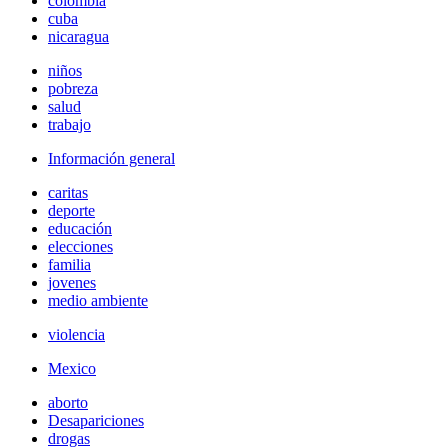
colombia
cuba
nicaragua
niños
pobreza
salud
trabajo
Información general
caritas
deporte
educación
elecciones
familia
jovenes
medio ambiente
violencia
Mexico
aborto
Desapariciones
drogas