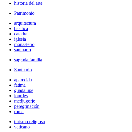
historia del arte
Patrimonio
arquitectura
basilica
catedral
iglesia
monasterio
santuario
sagrada familia
Santuario
aparecida
fatima
guadalupe
lourdes
medjugorje
peregrinación
roma
turismo religioso
vaticano