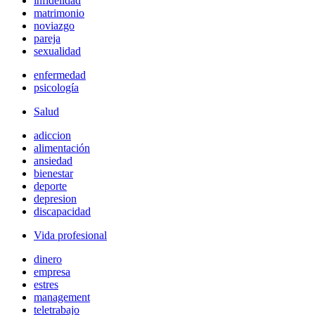
infidelidad
matrimonio
noviazgo
pareja
sexualidad
enfermedad
psicología
Salud
adiccion
alimentación
ansiedad
bienestar
deporte
depresion
discapacidad
Vida profesional
dinero
empresa
estres
management
teletrabajo