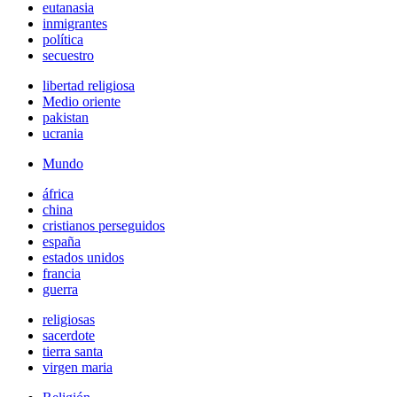
eutanasia
inmigrantes
política
secuestro
libertad religiosa
Medio oriente
pakistan
ucrania
Mundo
áfrica
china
cristianos perseguidos
españa
estados unidos
francia
guerra
religiosas
sacerdote
tierra santa
virgen maria