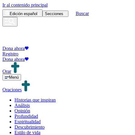
Ir al contenido principal
Buscar
Edición
español
Secciones
Dona ahora
Registro
Dona ahora
Orar
Menú
Oraciones
Historias que inspiran
Análisis
Opinión
Profundidad
Espiritualidad
Descubrimiento
Estilo de vida