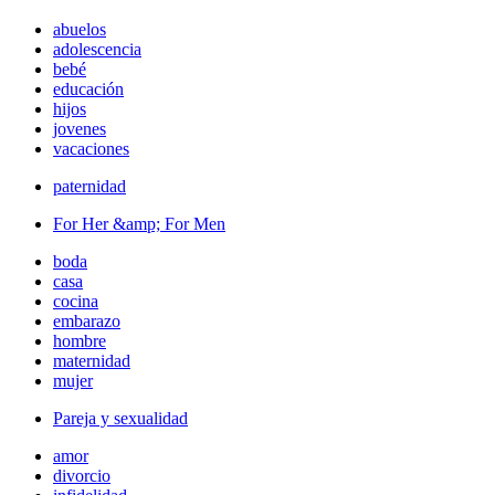
abuelos
adolescencia
bebé
educación
hijos
jovenes
vacaciones
paternidad
For Her &amp; For Men
boda
casa
cocina
embarazo
hombre
maternidad
mujer
Pareja y sexualidad
amor
divorcio