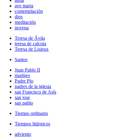
alma
ave maria
contemplación
dios
meditación
novena
Teresa de Ávila
teresa de calcuta
Teresa de Lisieux
Santos
Juan Pablo II
martires
Padre Pío
padres de la iglesia
san Francisco de Asís
san jose
san pablo
Tiempo ordinario
Tiempos litúrgicos
adviento