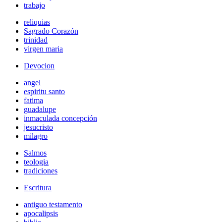
trabajo
reliquias
Sagrado Corazón
trinidad
virgen maria
Devocion
angel
espiritu santo
fatima
guadalupe
inmaculada concepción
jesucristo
milagro
Salmos
teologia
tradiciones
Escritura
antiguo testamento
apocalipsis