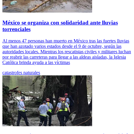
México se organiza con solidaridad ante lluvias
torrenciales
Al menos 47 personas han muerto en México tras las fuertes lluvias
que han azotado varios estados desde el 9 de octubre, según las
autoridades locales. Mientras los rescatistas civiles y militares luchan
por reabrir las carreteras para llegar a las aldeas aisladas, la Iglesia
Católica brinda ayuda a las víctimas
catastrofes naturales