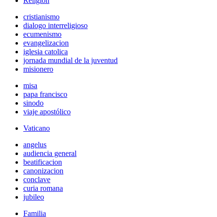
Religión
cristianismo
dialogo interreligioso
ecumenismo
evangelizacion
iglesia catolica
jornada mundial de la juventud
misionero
misa
papa francisco
sinodo
viaje apostólico
Vaticano
angelus
audiencia general
beatificacion
canonizacion
conclave
curia romana
jubileo
Familia