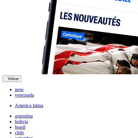
Volver
peru
venezuela
America latina
argentina
bolivia
brasil
chile