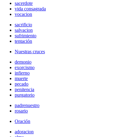
sacerdote
vida consagrada
vocacion
sacrificio
salvacion
sufrimiento
tentación
Nuestras cruces
demonio
exorcismo
infierno
muerte
pecado
penitencia
purgatorio
padrenuestro
rosario
Oración
adoracion