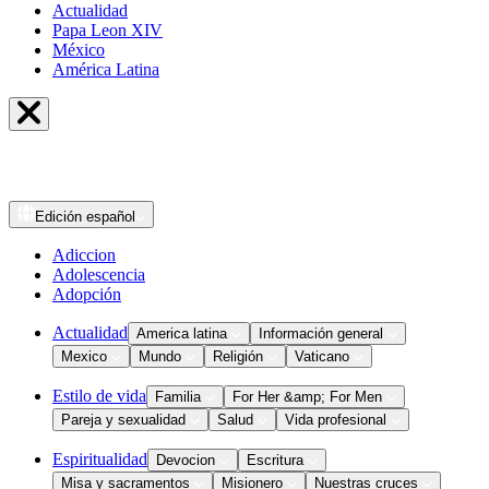
Actualidad
Papa Leon XIV
México
América Latina
Edición
español
Adiccion
Adolescencia
Adopción
Actualidad
America latina
Información general
Mexico
Mundo
Religión
Vaticano
Estilo de vida
Familia
For Her &amp; For Men
Pareja y sexualidad
Salud
Vida profesional
Espiritualidad
Devocion
Escritura
Misa y sacramentos
Misionero
Nuestras cruces