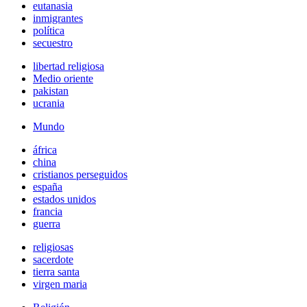
eutanasia
inmigrantes
política
secuestro
libertad religiosa
Medio oriente
pakistan
ucrania
Mundo
áfrica
china
cristianos perseguidos
españa
estados unidos
francia
guerra
religiosas
sacerdote
tierra santa
virgen maria