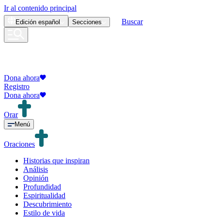
Ir al contenido principal
Buscar
Edición
español
Secciones
Dona ahora
Registro
Dona ahora
Orar
Menú
Oraciones
Historias que inspiran
Análisis
Opinión
Profundidad
Espiritualidad
Descubrimiento
Estilo de vida