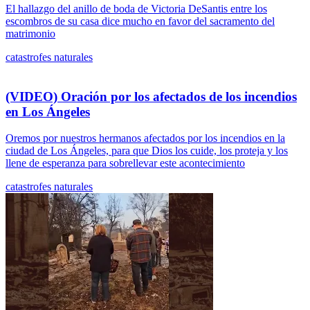
El hallazgo del anillo de boda de Victoria DeSantis entre los
escombros de su casa dice mucho en favor del sacramento del
matrimonio
catastrofes naturales
(VIDEO) Oración por los afectados de los incendios
en Los Ángeles
Oremos por nuestros hermanos afectados por los incendios en la
ciudad de Los Ángeles, para que Dios los cuide, los proteja y los
llene de esperanza para sobrellevar este acontecimiento
catastrofes naturales