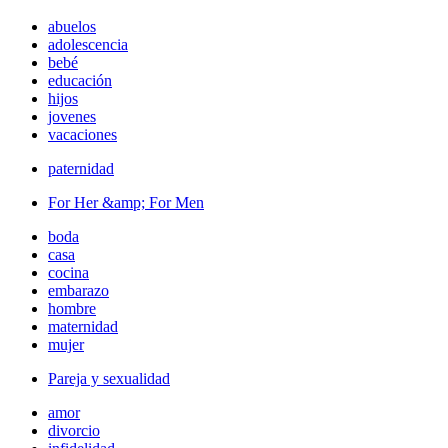
abuelos
adolescencia
bebé
educación
hijos
jovenes
vacaciones
paternidad
For Her &amp; For Men
boda
casa
cocina
embarazo
hombre
maternidad
mujer
Pareja y sexualidad
amor
divorcio