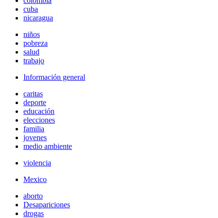
colombia
cuba
nicaragua
niños
pobreza
salud
trabajo
Información general
caritas
deporte
educación
elecciones
familia
jovenes
medio ambiente
violencia
Mexico
aborto
Desapariciones
drogas