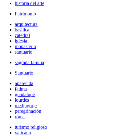
historia del arte
Patrimonio
arquitectura
basilica
catedral
iglesia
monasterio
santuario
sagrada familia
Santuario
aparecida
fatima
guadalupe
lourdes
medjugorje
peregrinación
roma
turismo religioso
vaticano