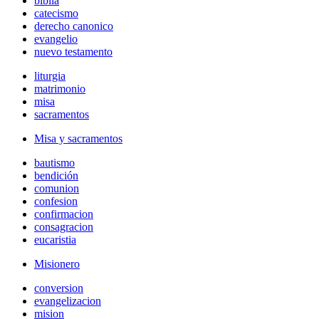
biblia
catecismo
derecho canonico
evangelio
nuevo testamento
liturgia
matrimonio
misa
sacramentos
Misa y sacramentos
bautismo
bendición
comunion
confesion
confirmacion
consagracion
eucaristia
Misionero
conversion
evangelizacion
mision