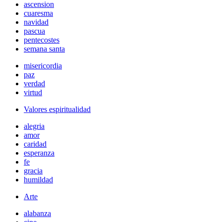
ascension
cuaresma
navidad
pascua
pentecostes
semana santa
misericordia
paz
verdad
virtud
Valores espiritualidad
alegria
amor
caridad
esperanza
fe
gracia
humildad
Arte
alabanza