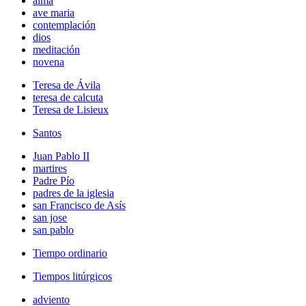
alma
ave maria
contemplación
dios
meditación
novena
Teresa de Ávila
teresa de calcuta
Teresa de Lisieux
Santos
Juan Pablo II
martires
Padre Pío
padres de la iglesia
san Francisco de Asís
san jose
san pablo
Tiempo ordinario
Tiempos litúrgicos
adviento