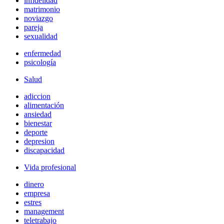
infidelidad
matrimonio
noviazgo
pareja
sexualidad
enfermedad
psicología
Salud
adiccion
alimentación
ansiedad
bienestar
deporte
depresion
discapacidad
Vida profesional
dinero
empresa
estres
management
teletrabajo