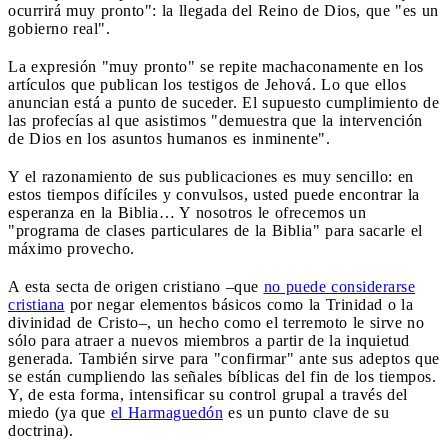
ocurrirá muy pronto": la llegada del Reino de Dios, que "es un
gobierno real".
La expresión "muy pronto" se repite machaconamente en los
artículos que publican los testigos de Jehová. Lo que ellos
anuncian está a punto de suceder. El supuesto cumplimiento de
las profecías al que asistimos "demuestra que la intervención
de Dios en los asuntos humanos es inminente".
Y el razonamiento de sus publicaciones es muy sencillo: en
estos tiempos difíciles y convulsos, usted puede encontrar la
esperanza en la Biblia… Y nosotros le ofrecemos un
"programa de clases particulares de la Biblia" para sacarle el
máximo provecho.
A esta secta de origen cristiano –que
no puede considerarse
cristiana
por negar elementos básicos como la Trinidad o la
divinidad de Cristo–, un hecho como el terremoto le sirve no
sólo para atraer a nuevos miembros a partir de la inquietud
generada. También sirve para "confirmar" ante sus adeptos que
se están cumpliendo las señales bíblicas del fin de los tiempos.
Y, de esta forma, intensificar su control grupal a través del
miedo (ya que
el Harmaguedón
es un punto clave de su
doctrina).