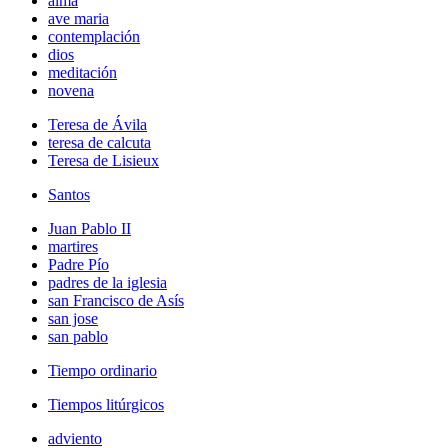
alma
ave maria
contemplación
dios
meditación
novena
Teresa de Ávila
teresa de calcuta
Teresa de Lisieux
Santos
Juan Pablo II
martires
Padre Pío
padres de la iglesia
san Francisco de Asís
san jose
san pablo
Tiempo ordinario
Tiempos litúrgicos
adviento