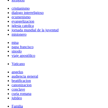
Religión
cristianismo
dialogo interreligioso
ecumenismo
evangelizacion
iglesia catolica
jornada mundial de la juventud
misionero
misa
papa francisco
sinodo
viaje apostólico
Vaticano
angelus
audiencia general
beatificacion
canonizacion
conclave
curia romana
jubileo
Familia