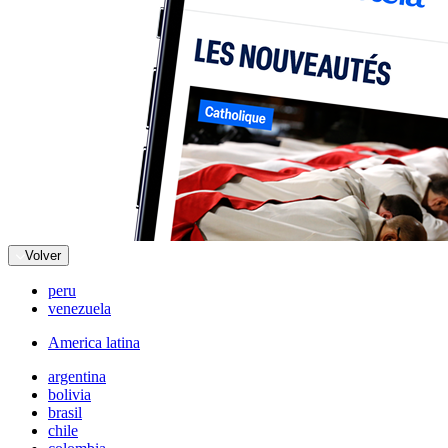
Volver
peru
venezuela
America latina
argentina
bolivia
brasil
chile