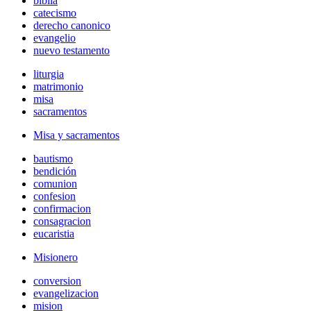
biblia
catecismo
derecho canonico
evangelio
nuevo testamento
liturgia
matrimonio
misa
sacramentos
Misa y sacramentos
bautismo
bendición
comunion
confesion
confirmacion
consagracion
eucaristia
Misionero
conversion
evangelizacion
mision