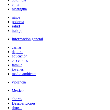
colombia
cuba
nicaragua
niños
pobreza
salud
trabajo
Información general
caritas
deporte
educación
elecciones
familia
jovenes
medio ambiente
violencia
Mexico
aborto
Desapariciones
drogas