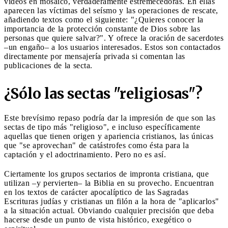
vídeos en mosaico, verdaderamente estremecedoras. En ellas
aparecen las víctimas del seísmo y las operaciones de rescate,
añadiendo textos como el siguiente: "¿Quieres conocer la
importancia de la protección constante de Dios sobre las
personas que quiere salvar?". Y ofrece la oración de sacerdotes
–un engaño– a los usuarios interesados. Estos son contactados
directamente por mensajería privada si comentan las
publicaciones de la secta.
¿Sólo las sectas "religiosas"?
Este brevísimo repaso podría dar la impresión de que son las
sectas de tipo más "religioso", e incluso específicamente
aquellas que tienen origen y apariencia cristianos, las únicas
que "se aprovechan" de catástrofes como ésta para la
captación y el adoctrinamiento. Pero no es así.
Ciertamente los grupos sectarios de impronta cristiana, que
utilizan –y pervierten– la Biblia en su provecho. Encuentran
en los textos de carácter apocalíptico de las Sagradas
Escrituras judías y cristianas un filón a la hora de "aplicarlos"
a la situación actual. Obviando cualquier precisión que deba
hacerse desde un punto de vista histórico, exegético o