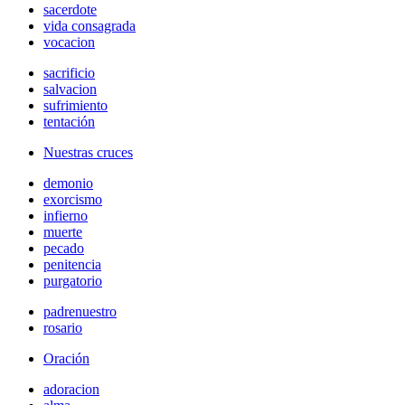
sacerdote
vida consagrada
vocacion
sacrificio
salvacion
sufrimiento
tentación
Nuestras cruces
demonio
exorcismo
infierno
muerte
pecado
penitencia
purgatorio
padrenuestro
rosario
Oración
adoracion