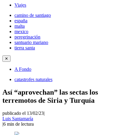
Viajes
camino de santiago
españa
malta
mexico
peregrinación
santuario mariano
tierra santa
✕
A Fondo
catastrofes naturales
Así “aprovechan” las sectas los
terremotos de Siria y Turquía
publicado el 13/02/23
|
Luis Santamaría
|
6
min de lectura