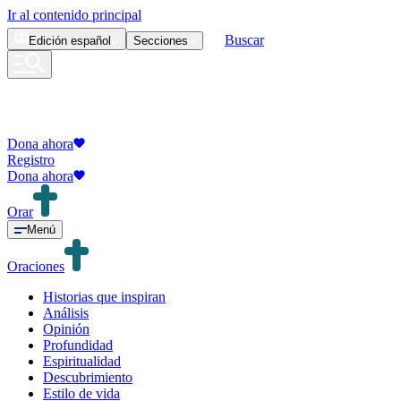
Ir al contenido principal
Buscar
Edición
español
Secciones
Dona ahora
Registro
Dona ahora
Orar
Menú
Oraciones
Historias que inspiran
Análisis
Opinión
Profundidad
Espiritualidad
Descubrimiento
Estilo de vida