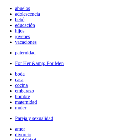
abuelos
adolescencia
bebé
educación
hijos
jovenes
vacaciones
paternidad
For Her &amp; For Men
boda
casa
cocina
embarazo
hombre
maternidad
mujer
Pareja y sexualidad
amor
divorcio