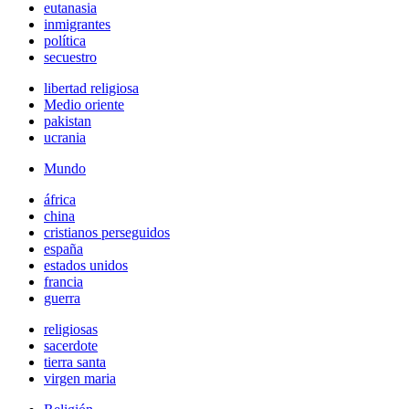
eutanasia
inmigrantes
política
secuestro
libertad religiosa
Medio oriente
pakistan
ucrania
Mundo
áfrica
china
cristianos perseguidos
españa
estados unidos
francia
guerra
religiosas
sacerdote
tierra santa
virgen maria