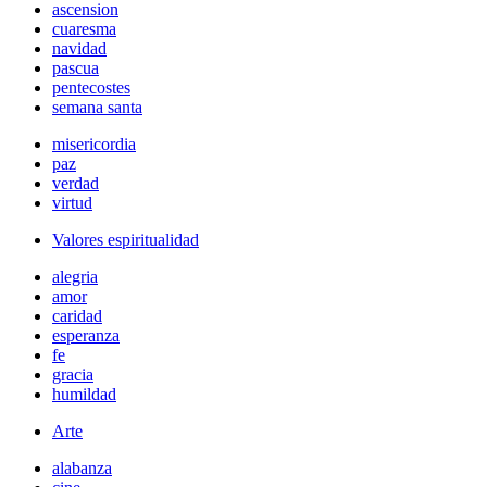
ascension
cuaresma
navidad
pascua
pentecostes
semana santa
misericordia
paz
verdad
virtud
Valores espiritualidad
alegria
amor
caridad
esperanza
fe
gracia
humildad
Arte
alabanza