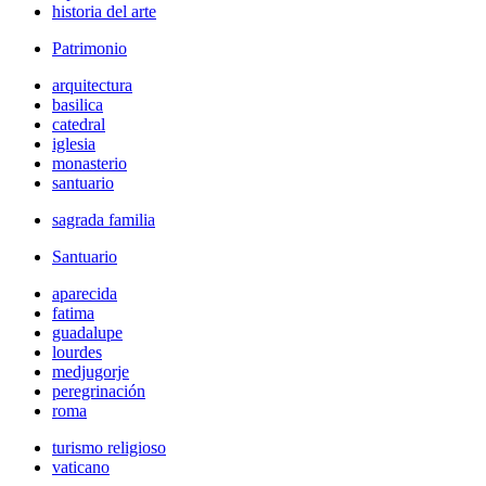
historia del arte
Patrimonio
arquitectura
basilica
catedral
iglesia
monasterio
santuario
sagrada familia
Santuario
aparecida
fatima
guadalupe
lourdes
medjugorje
peregrinación
roma
turismo religioso
vaticano