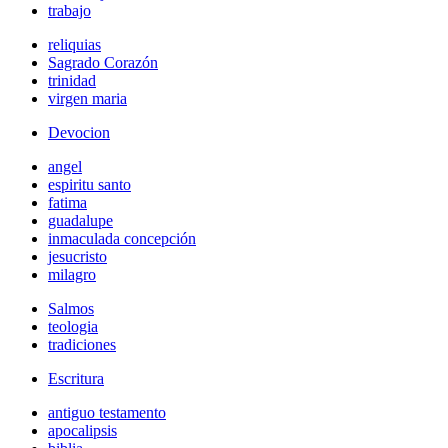
trabajo
reliquias
Sagrado Corazón
trinidad
virgen maria
Devocion
angel
espiritu santo
fatima
guadalupe
inmaculada concepción
jesucristo
milagro
Salmos
teologia
tradiciones
Escritura
antiguo testamento
apocalipsis