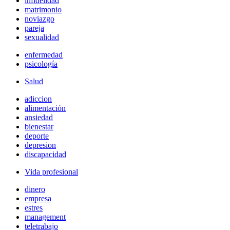
infidelidad
matrimonio
noviazgo
pareja
sexualidad
enfermedad
psicología
Salud
adiccion
alimentación
ansiedad
bienestar
deporte
depresion
discapacidad
Vida profesional
dinero
empresa
estres
management
teletrabajo