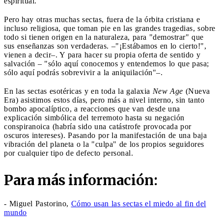
espiritual.
Pero hay otras muchas sectas, fuera de la órbita cristiana e
incluso religiosa, que toman pie en las grandes tragedias, sobre
todo si tienen origen en la naturaleza, para "demostrar" que
sus enseñanzas son verdaderas. –"¡Estábamos en lo cierto!",
vienen a decir–. Y para hacer su propia oferta de sentido y
salvación – "sólo aquí conocemos y entendemos lo que pasa;
sólo aquí podrás sobrevivir a la aniquilación"–.
En las sectas esotéricas y en toda la galaxia
New Age
(Nueva
Era) asistimos estos días, pero más a nivel interno, sin tanto
bombo apocalíptico, a reacciones que van desde una
explicación simbólica del terremoto hasta su negación
conspiranoica (habría sido una catástrofe provocada por
oscuros intereses). Pasando por la manifestación de una baja
vibración del planeta o la "culpa" de los propios seguidores
por cualquier tipo de defecto personal.
Para más información:
- Miguel Pastorino,
Cómo usan las sectas el miedo al fin del
mundo