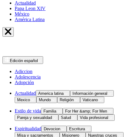
Actualidad
Papa Leon XIV
México
América Latina
Edición
español
Adiccion
Adolescencia
Adopción
Actualidad
America latina
Información general
Mexico
Mundo
Religión
Vaticano
Estilo de vida
Familia
For Her &amp; For Men
Pareja y sexualidad
Salud
Vida profesional
Espiritualidad
Devocion
Escritura
Misa y sacramentos
Misionero
Nuestras cruces