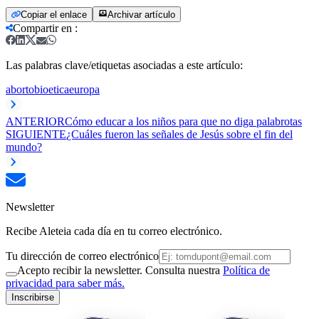
Copiar el enlace
Archivar artículo
Compartir en
:
Las palabras clave/etiquetas asociadas a este artículo:
aborto
bioetica
europa
ANTERIOR
Cómo educar a los niños para que no diga palabrotas
SIGUIENTE
¿Cuáles fueron las señales de Jesús sobre el fin del
mundo?
Newsletter
Recibe Aleteia cada día en tu correo electrónico.
Tu dirección de correo electrónico
Acepto recibir la newsletter. Consulta nuestra
Política de
privacidad para saber más.
Inscribirse