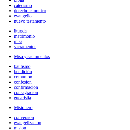
biblia
catecismo
derecho canonico
evangelio
nuevo testamento
liturgia
matrimonio
misa
sacramentos
Misa y sacramentos
bautismo
bendición
comunion
confesion
confirmacion
consagracion
eucaristia
Misionero
conversion
evangelizacion
mision