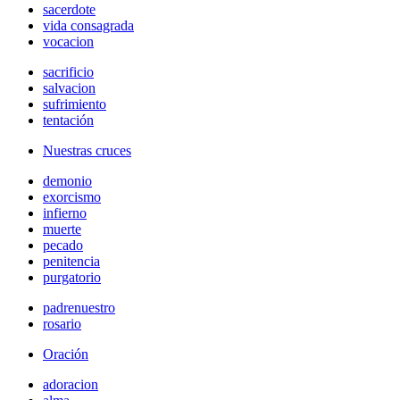
sacerdote
vida consagrada
vocacion
sacrificio
salvacion
sufrimiento
tentación
Nuestras cruces
demonio
exorcismo
infierno
muerte
pecado
penitencia
purgatorio
padrenuestro
rosario
Oración
adoracion