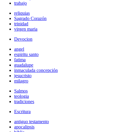
trabajo
reliquias
Sagrado Corazón
trinidad
virgen maria
Devocion
angel
espiritu santo
fatima
guadalupe
inmaculada concepción
jesucristo
milagro
Salmos
teologia
tradiciones
Escritura
antiguo testamento
apocalipsis