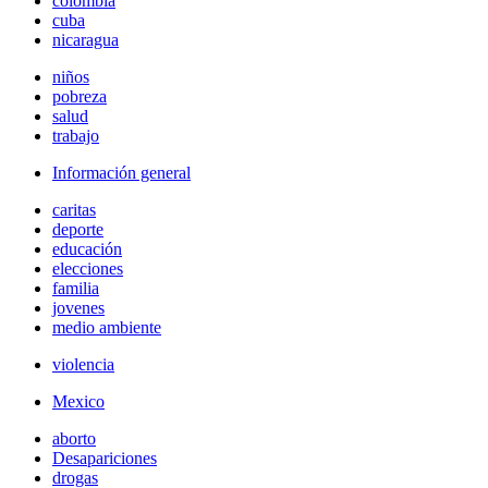
colombia
cuba
nicaragua
niños
pobreza
salud
trabajo
Información general
caritas
deporte
educación
elecciones
familia
jovenes
medio ambiente
violencia
Mexico
aborto
Desapariciones
drogas