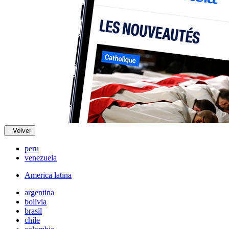
Volver
peru
venezuela
America latina
argentina
bolivia
brasil
chile