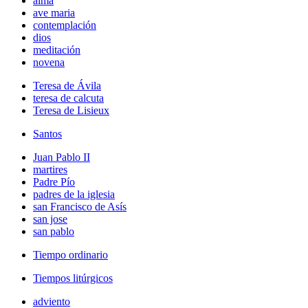
alma
ave maria
contemplación
dios
meditación
novena
Teresa de Ávila
teresa de calcuta
Teresa de Lisieux
Santos
Juan Pablo II
martires
Padre Pío
padres de la iglesia
san Francisco de Asís
san jose
san pablo
Tiempo ordinario
Tiempos litúrgicos
adviento