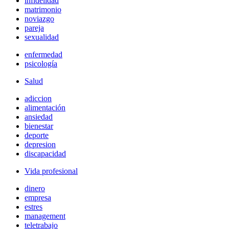
infidelidad
matrimonio
noviazgo
pareja
sexualidad
enfermedad
psicología
Salud
adiccion
alimentación
ansiedad
bienestar
deporte
depresion
discapacidad
Vida profesional
dinero
empresa
estres
management
teletrabajo