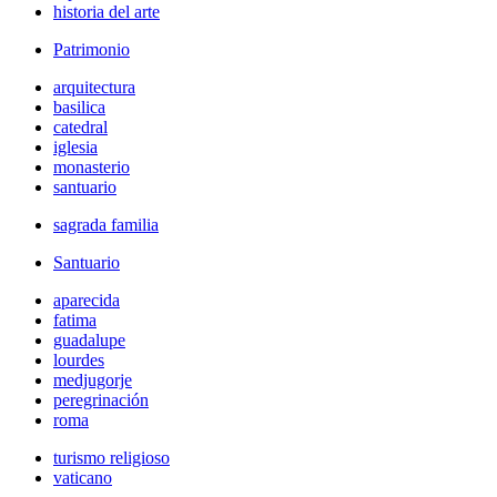
historia del arte
Patrimonio
arquitectura
basilica
catedral
iglesia
monasterio
santuario
sagrada familia
Santuario
aparecida
fatima
guadalupe
lourdes
medjugorje
peregrinación
roma
turismo religioso
vaticano