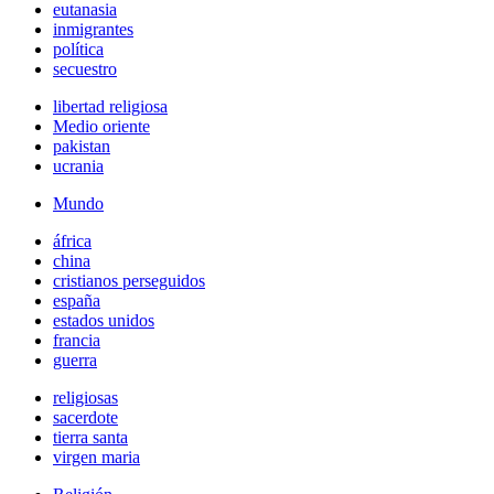
eutanasia
inmigrantes
política
secuestro
libertad religiosa
Medio oriente
pakistan
ucrania
Mundo
áfrica
china
cristianos perseguidos
españa
estados unidos
francia
guerra
religiosas
sacerdote
tierra santa
virgen maria