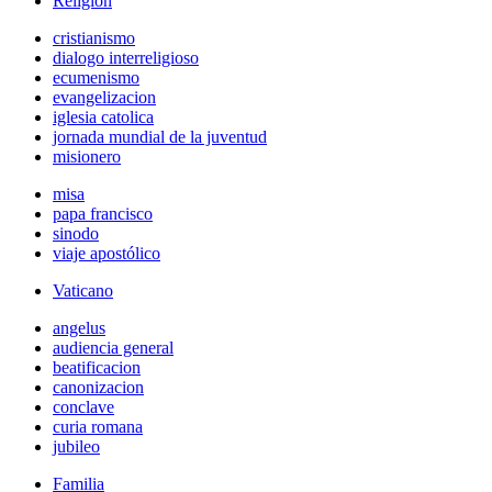
Religión
cristianismo
dialogo interreligioso
ecumenismo
evangelizacion
iglesia catolica
jornada mundial de la juventud
misionero
misa
papa francisco
sinodo
viaje apostólico
Vaticano
angelus
audiencia general
beatificacion
canonizacion
conclave
curia romana
jubileo
Familia