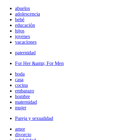
abuelos
adolescencia
bebé
educación
hijos
jovenes
vacaciones
paternidad
For Her &amp; For Men
boda
casa
cocina
embarazo
hombre
maternidad
mujer
Pareja y sexualidad
amor
divorcio