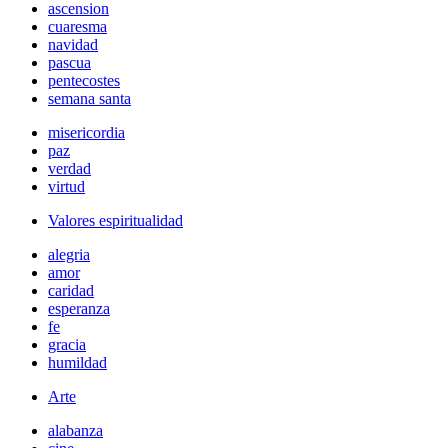
ascension
cuaresma
navidad
pascua
pentecostes
semana santa
misericordia
paz
verdad
virtud
Valores espiritualidad
alegria
amor
caridad
esperanza
fe
gracia
humildad
Arte
alabanza