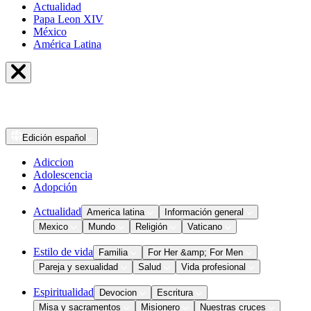
Actualidad
Papa Leon XIV
México
América Latina
Edición
español
Adiccion
Adolescencia
Adopción
Actualidad
America latina
Información general
Mexico
Mundo
Religión
Vaticano
Estilo de vida
Familia
For Her &amp; For Men
Pareja y sexualidad
Salud
Vida profesional
Espiritualidad
Devocion
Escritura
Misa y sacramentos
Misionero
Nuestras cruces