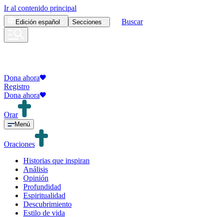
Ir al contenido principal
Buscar
Edición
español
Secciones
Dona ahora
Registro
Dona ahora
Orar
Menú
Oraciones
Historias que inspiran
Análisis
Opinión
Profundidad
Espiritualidad
Descubrimiento
Estilo de vida