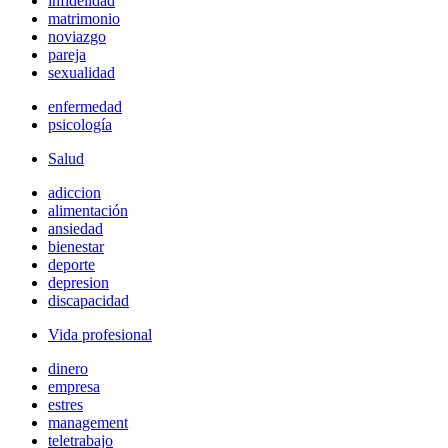
infidelidad
matrimonio
noviazgo
pareja
sexualidad
enfermedad
psicología
Salud
adiccion
alimentación
ansiedad
bienestar
deporte
depresion
discapacidad
Vida profesional
dinero
empresa
estres
management
teletrabajo