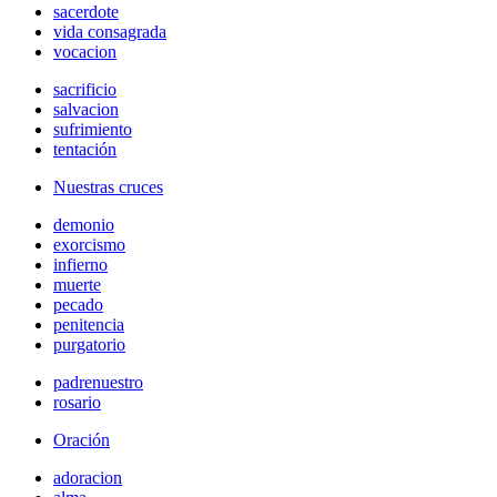
sacerdote
vida consagrada
vocacion
sacrificio
salvacion
sufrimiento
tentación
Nuestras cruces
demonio
exorcismo
infierno
muerte
pecado
penitencia
purgatorio
padrenuestro
rosario
Oración
adoracion