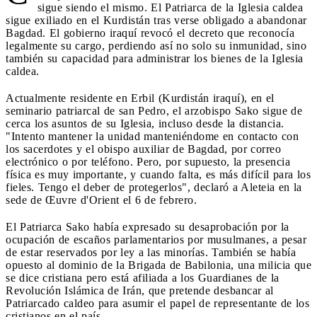
sigue siendo el mismo. El Patriarca de la Iglesia caldea
sigue exiliado en el Kurdistán tras verse obligado a abandonar
Bagdad. El gobierno iraquí revocó el decreto que reconocía
legalmente su cargo, perdiendo así no solo su inmunidad, sino
también su capacidad para administrar los bienes de la Iglesia
caldea.
Actualmente residente en Erbil (Kurdistán iraquí), en el
seminario patriarcal de san Pedro, el arzobispo Sako sigue de
cerca los asuntos de su Iglesia, incluso desde la distancia.
"Intento mantener la unidad manteniéndome en contacto con
los sacerdotes y el obispo auxiliar de Bagdad, por correo
electrónico o por teléfono. Pero, por supuesto, la presencia
física es muy importante, y cuando falta, es más difícil para los
fieles. Tengo el deber de protegerlos", declaró a Aleteia en la
sede de Œuvre d'Orient el 6 de febrero.
El Patriarca Sako había expresado su desaprobación por la
ocupación de escaños parlamentarios por musulmanes, a pesar
de estar reservados por ley a las minorías. También se había
opuesto al dominio de la Brigada de Babilonia, una milicia que
se dice cristiana pero está afiliada a los Guardianes de la
Revolución Islámica de Irán, que pretende desbancar al
Patriarcado caldeo para asumir el papel de representante de los
cristianos en el país.