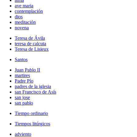
alma
ave maria
contemplación
dios
meditación
novena
Teresa de Ávila
teresa de calcuta
Teresa de Lisieux
Santos
Juan Pablo II
martires
Padre Pío
padres de la iglesia
san Francisco de Asís
san jose
san pablo
Tiempo ordinario
Tiempos litúrgicos
adviento