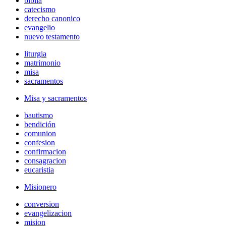
biblia
catecismo
derecho canonico
evangelio
nuevo testamento
liturgia
matrimonio
misa
sacramentos
Misa y sacramentos
bautismo
bendición
comunion
confesion
confirmacion
consagracion
eucaristia
Misionero
conversion
evangelizacion
mision