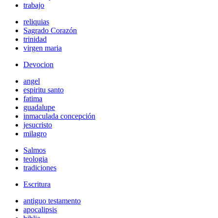
trabajo
reliquias
Sagrado Corazón
trinidad
virgen maria
Devocion
angel
espiritu santo
fatima
guadalupe
inmaculada concepción
jesucristo
milagro
Salmos
teologia
tradiciones
Escritura
antiguo testamento
apocalipsis