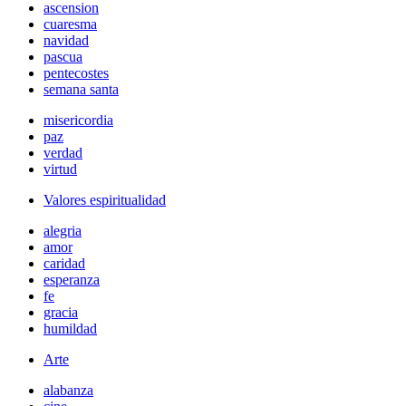
ascension
cuaresma
navidad
pascua
pentecostes
semana santa
misericordia
paz
verdad
virtud
Valores espiritualidad
alegria
amor
caridad
esperanza
fe
gracia
humildad
Arte
alabanza