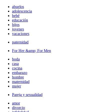
abuelos
adolescencia
bebé
educación
hijos
jovenes
vacaciones
paternidad
For Her &amp; For Men
boda
casa
cocina
embarazo
hombre
maternidad
mujer
Pareja y sexualidad
amor
divorcio