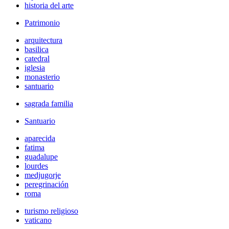
historia del arte
Patrimonio
arquitectura
basilica
catedral
iglesia
monasterio
santuario
sagrada familia
Santuario
aparecida
fatima
guadalupe
lourdes
medjugorje
peregrinación
roma
turismo religioso
vaticano