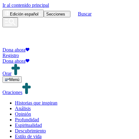
Ir al contenido principal
Buscar
Edición
español
Secciones
Dona ahora
Registro
Dona ahora
Orar
Menú
Oraciones
Historias que inspiran
Análisis
Opinión
Profundidad
Espiritualidad
Descubrimiento
Estilo de vida