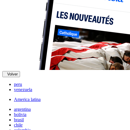
Volver
peru
venezuela
America latina
argentina
bolivia
brasil
chile