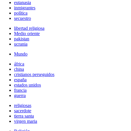
eutanasia
inmigrantes
política
secuestro
libertad religiosa
Medio oriente
pakistan
ucrania
Mundo
áfrica
china
cristianos perseguidos
españa
estados unidos
francia
guerra
religiosas
sacerdote
tierra santa
virgen maria