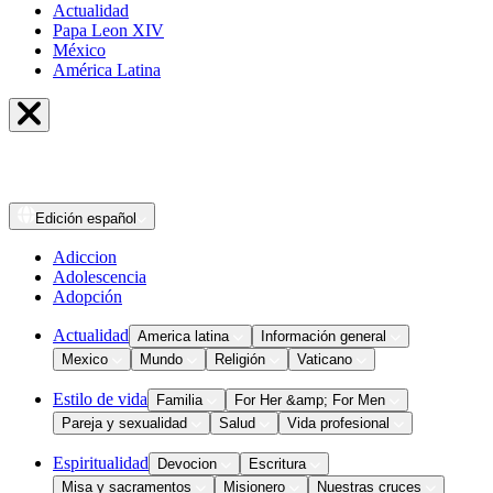
Actualidad
Papa Leon XIV
México
América Latina
Edición
español
Adiccion
Adolescencia
Adopción
Actualidad
America latina
Información general
Mexico
Mundo
Religión
Vaticano
Estilo de vida
Familia
For Her &amp; For Men
Pareja y sexualidad
Salud
Vida profesional
Espiritualidad
Devocion
Escritura
Misa y sacramentos
Misionero
Nuestras cruces