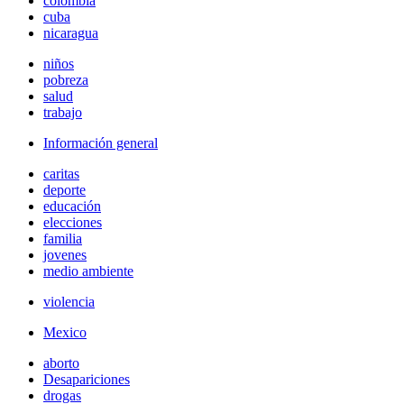
colombia
cuba
nicaragua
niños
pobreza
salud
trabajo
Información general
caritas
deporte
educación
elecciones
familia
jovenes
medio ambiente
violencia
Mexico
aborto
Desapariciones
drogas