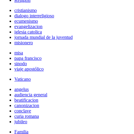
Religión
cristianismo
dialogo interreligioso
ecumenismo
evangelizacion
iglesia catolica
jornada mundial de la juventud
misionero
misa
papa francisco
sinodo
viaje apostólico
Vaticano
angelus
audiencia general
beatificacion
canonizacion
conclave
curia romana
jubileo
Familia