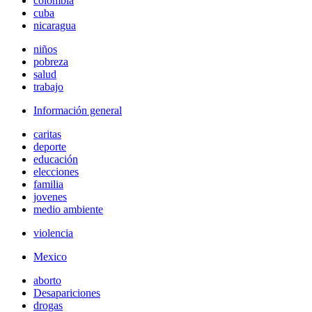
colombia
cuba
nicaragua
niños
pobreza
salud
trabajo
Información general
caritas
deporte
educación
elecciones
familia
jovenes
medio ambiente
violencia
Mexico
aborto
Desapariciones
drogas