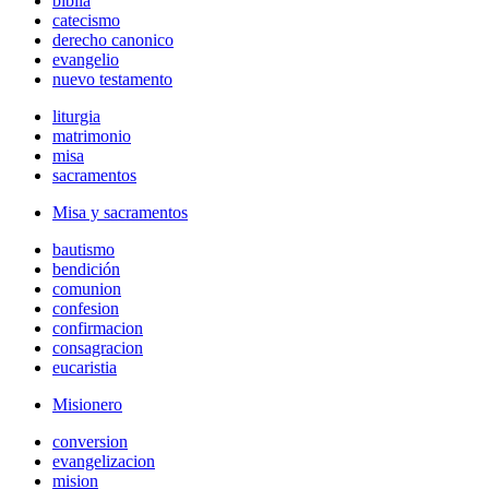
biblia
catecismo
derecho canonico
evangelio
nuevo testamento
liturgia
matrimonio
misa
sacramentos
Misa y sacramentos
bautismo
bendición
comunion
confesion
confirmacion
consagracion
eucaristia
Misionero
conversion
evangelizacion
mision