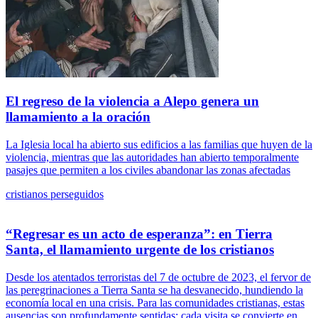
El regreso de la violencia a Alepo genera un
llamamiento a la oración
La Iglesia local ha abierto sus edificios a las familias que huyen de la
violencia, mientras que las autoridades han abierto temporalmente
pasajes que permiten a los civiles abandonar las zonas afectadas
cristianos perseguidos
“Regresar es un acto de esperanza”: en Tierra
Santa, el llamamiento urgente de los cristianos
Desde los atentados terroristas del 7 de octubre de 2023, el fervor de
las peregrinaciones a Tierra Santa se ha desvanecido, hundiendo la
economía local en una crisis. Para las comunidades cristianas, estas
ausencias son profundamente sentidas: cada visita se convierte en