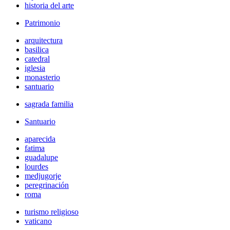
historia del arte
Patrimonio
arquitectura
basilica
catedral
iglesia
monasterio
santuario
sagrada familia
Santuario
aparecida
fatima
guadalupe
lourdes
medjugorje
peregrinación
roma
turismo religioso
vaticano