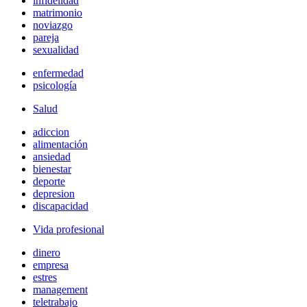
infidelidad
matrimonio
noviazgo
pareja
sexualidad
enfermedad
psicología
Salud
adiccion
alimentación
ansiedad
bienestar
deporte
depresion
discapacidad
Vida profesional
dinero
empresa
estres
management
teletrabajo