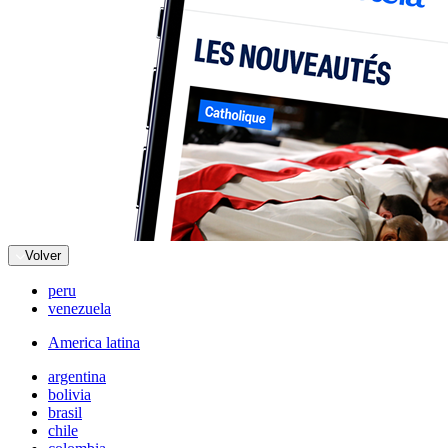
Volver
peru
venezuela
America latina
argentina
bolivia
brasil
chile