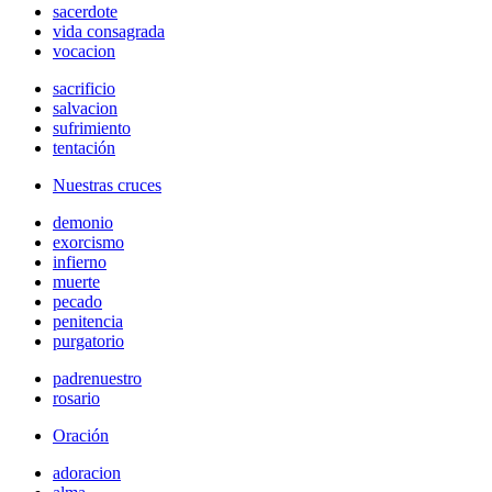
sacerdote
vida consagrada
vocacion
sacrificio
salvacion
sufrimiento
tentación
Nuestras cruces
demonio
exorcismo
infierno
muerte
pecado
penitencia
purgatorio
padrenuestro
rosario
Oración
adoracion