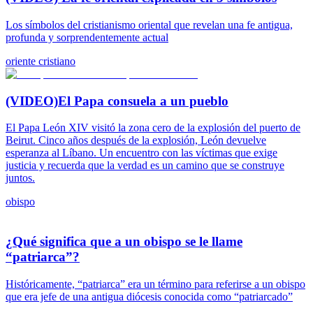
Los símbolos del cristianismo oriental que revelan una fe antigua,
profunda y sorprendentemente actual
oriente cristiano
(VIDEO)El Papa consuela a un pueblo
El Papa León XIV visitó la zona cero de la explosión del puerto de
Beirut. Cinco años después de la explosión, León devuelve
esperanza al Líbano. Un encuentro con las víctimas que exige
justicia y recuerda que la verdad es un camino que se construye
juntos.
obispo
¿Qué significa que a un obispo se le llame
“patriarca”?
Históricamente, “patriarca” era un término para referirse a un obispo
que era jefe de una antigua diócesis conocida como “patriarcado”