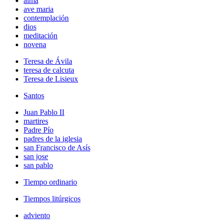
alma
ave maria
contemplación
dios
meditación
novena
Teresa de Ávila
teresa de calcuta
Teresa de Lisieux
Santos
Juan Pablo II
martires
Padre Pío
padres de la iglesia
san Francisco de Asís
san jose
san pablo
Tiempo ordinario
Tiempos litúrgicos
adviento