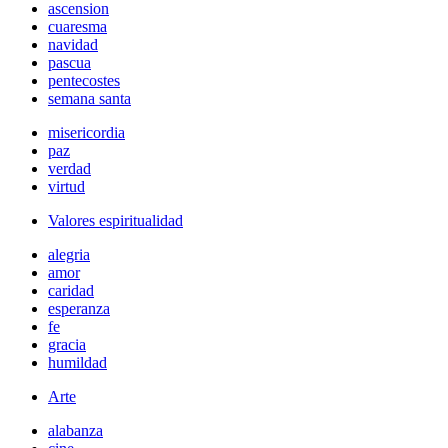
ascension
cuaresma
navidad
pascua
pentecostes
semana santa
misericordia
paz
verdad
virtud
Valores espiritualidad
alegria
amor
caridad
esperanza
fe
gracia
humildad
Arte
alabanza