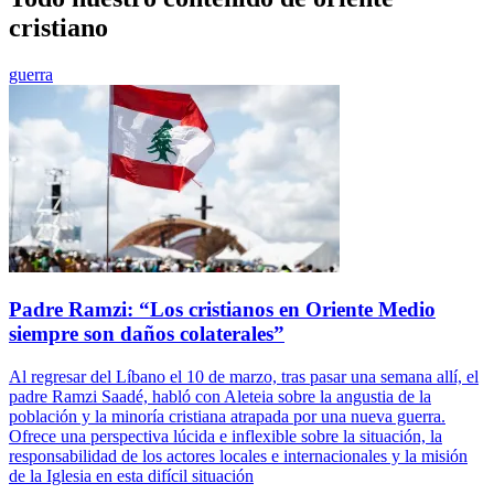
cristiano
guerra
Padre Ramzi: “Los cristianos en Oriente Medio
siempre son daños colaterales”
Al regresar del Líbano el 10 de marzo, tras pasar una semana allí, el
padre Ramzi Saadé, habló con Aleteia sobre la angustia de la
población y la minoría cristiana atrapada por una nueva guerra.
Ofrece una perspectiva lúcida e inflexible sobre la situación, la
responsabilidad de los actores locales e internacionales y la misión
de la Iglesia en esta difícil situación