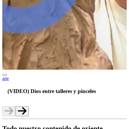
arte
J
(VIDEO) Dios entre talleres y pinceles
Todo nuestro contenido de oriente