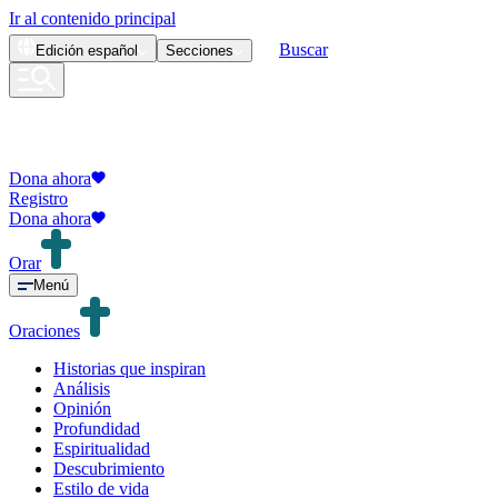
Ir al contenido principal
Buscar
Edición
español
Secciones
Dona ahora
Registro
Dona ahora
Orar
Menú
Oraciones
Historias que inspiran
Análisis
Opinión
Profundidad
Espiritualidad
Descubrimiento
Estilo de vida