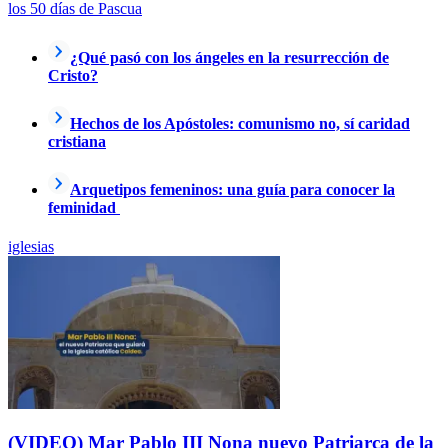
los 50 días de Pascua
¿Qué pasó con los ángeles en la resurrección de
Cristo?
Hechos de los Apóstoles: comunismo no, sí caridad
cristiana
Arquetipos femeninos: una guía para conocer la
feminidad
iglesias
(VIDEO) Mar Pablo III Nona nuevo Patriarca de la