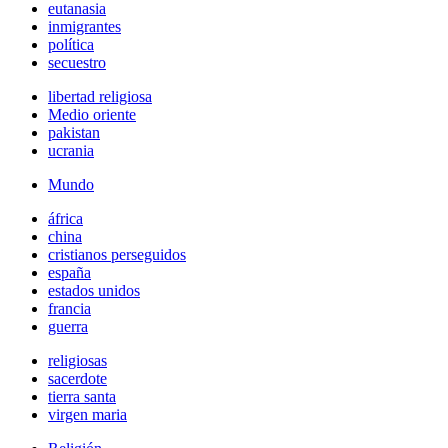
eutanasia
inmigrantes
política
secuestro
libertad religiosa
Medio oriente
pakistan
ucrania
Mundo
áfrica
china
cristianos perseguidos
españa
estados unidos
francia
guerra
religiosas
sacerdote
tierra santa
virgen maria