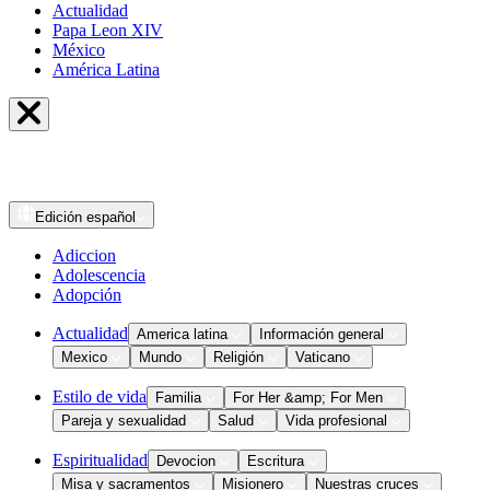
Actualidad
Papa Leon XIV
México
América Latina
Edición
español
Adiccion
Adolescencia
Adopción
Actualidad
America latina
Información general
Mexico
Mundo
Religión
Vaticano
Estilo de vida
Familia
For Her &amp; For Men
Pareja y sexualidad
Salud
Vida profesional
Espiritualidad
Devocion
Escritura
Misa y sacramentos
Misionero
Nuestras cruces