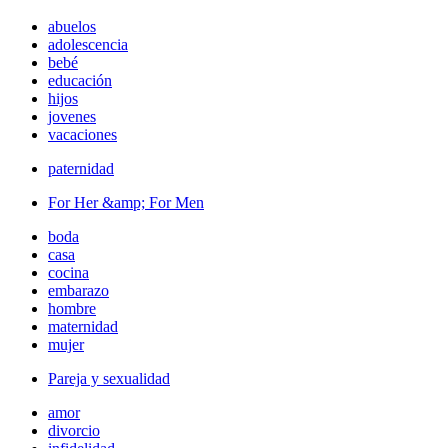
abuelos
adolescencia
bebé
educación
hijos
jovenes
vacaciones
paternidad
For Her &amp; For Men
boda
casa
cocina
embarazo
hombre
maternidad
mujer
Pareja y sexualidad
amor
divorcio