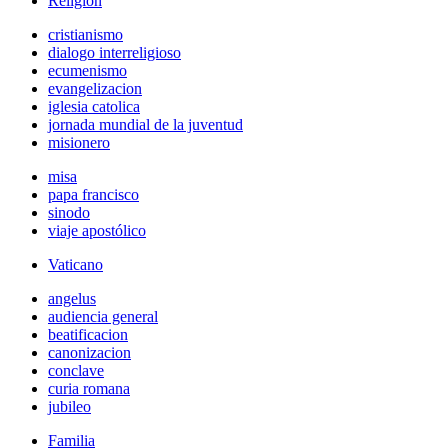
Religión
cristianismo
dialogo interreligioso
ecumenismo
evangelizacion
iglesia catolica
jornada mundial de la juventud
misionero
misa
papa francisco
sinodo
viaje apostólico
Vaticano
angelus
audiencia general
beatificacion
canonizacion
conclave
curia romana
jubileo
Familia