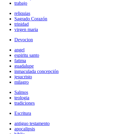
trabajo
reliquias
Sagrado Corazón
trinidad
virgen maria
Devocion
angel
espiritu santo
fatima
guadalupe
inmaculada concepción
jesucristo
milagro
Salmos
teologia
tradiciones
Escritura
antiguo testamento
apocalipsis