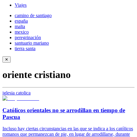
Viajes
camino de santiago
españa
malta
mexico
peregrinación
santuario mariano
tierra santa
✕
oriente cristiano
iglesia catolica
Católicos orientales no se arrodillan en tiempo de
Pascua
Incluso hay ciertas circunstancias en las que se indica a los católicos
romanos que permanezcan de pie, en lugar de arrodillarse, durante