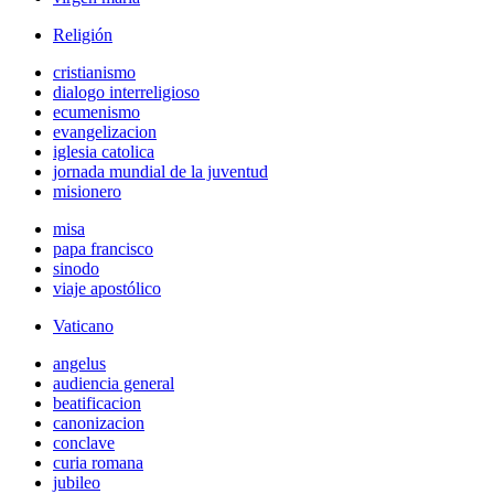
Religión
cristianismo
dialogo interreligioso
ecumenismo
evangelizacion
iglesia catolica
jornada mundial de la juventud
misionero
misa
papa francisco
sinodo
viaje apostólico
Vaticano
angelus
audiencia general
beatificacion
canonizacion
conclave
curia romana
jubileo