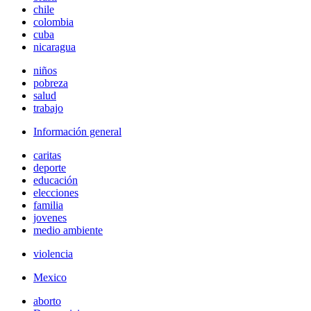
chile
colombia
cuba
nicaragua
niños
pobreza
salud
trabajo
Información general
caritas
deporte
educación
elecciones
familia
jovenes
medio ambiente
violencia
Mexico
aborto