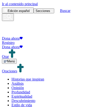
Ir al contenido principal
Buscar
Edición
español
Secciones
Dona ahora
Registro
Dona ahora
Orar
Menú
Oraciones
Historias que inspiran
Análisis
Opinión
Profundidad
Espiritualidad
Descubrimiento
Estilo de vida