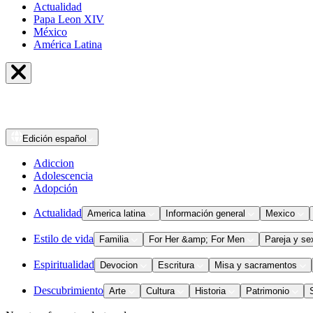
Actualidad
Papa Leon XIV
México
América Latina
Edición
español
Adiccion
Adolescencia
Adopción
Actualidad
America latina
Información general
Mexico
Estilo de vida
Familia
For Her &amp; For Men
Pareja y se
Espiritualidad
Devocion
Escritura
Misa y sacramentos
Descubrimiento
Arte
Cultura
Historia
Patrimonio