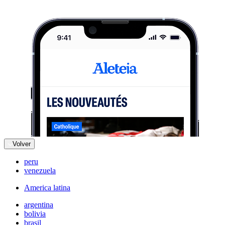
Volver
peru
venezuela
America latina
argentina
bolivia
brasil