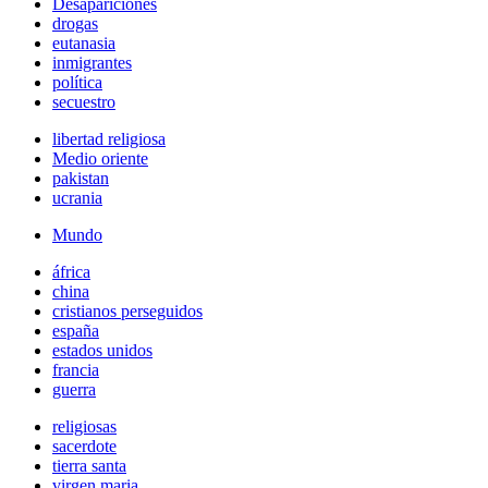
Desapariciones
drogas
eutanasia
inmigrantes
política
secuestro
libertad religiosa
Medio oriente
pakistan
ucrania
Mundo
áfrica
china
cristianos perseguidos
españa
estados unidos
francia
guerra
religiosas
sacerdote
tierra santa
virgen maria