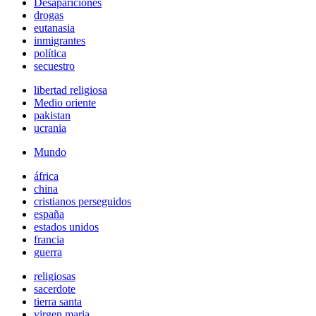
Desapariciones
drogas
eutanasia
inmigrantes
política
secuestro
libertad religiosa
Medio oriente
pakistan
ucrania
Mundo
áfrica
china
cristianos perseguidos
españa
estados unidos
francia
guerra
religiosas
sacerdote
tierra santa
virgen maria