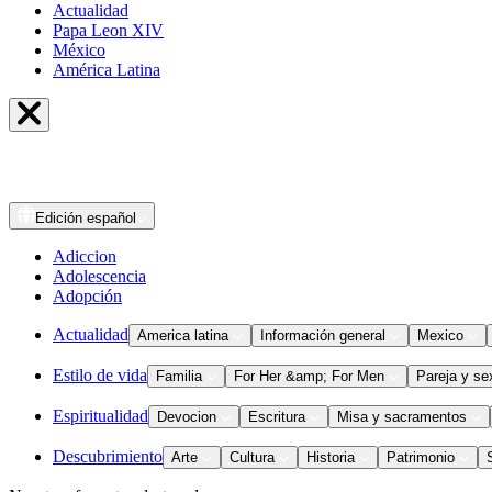
Actualidad
Papa Leon XIV
México
América Latina
Edición
español
Adiccion
Adolescencia
Adopción
Actualidad
America latina
Información general
Mexico
Estilo de vida
Familia
For Her &amp; For Men
Pareja y se
Espiritualidad
Devocion
Escritura
Misa y sacramentos
Descubrimiento
Arte
Cultura
Historia
Patrimonio