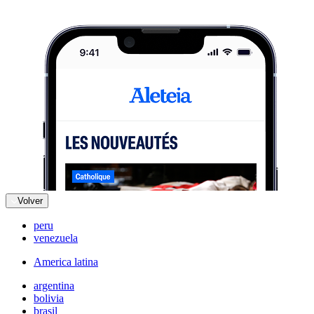
Volver
peru
venezuela
America latina
argentina
bolivia
brasil