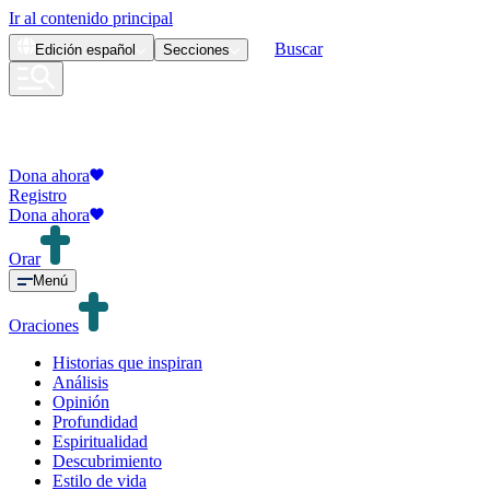
Ir al contenido principal
Buscar
Edición
español
Secciones
Dona ahora
Registro
Dona ahora
Orar
Menú
Oraciones
Historias que inspiran
Análisis
Opinión
Profundidad
Espiritualidad
Descubrimiento
Estilo de vida