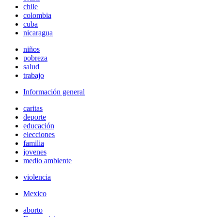
chile
colombia
cuba
nicaragua
niños
pobreza
salud
trabajo
Información general
caritas
deporte
educación
elecciones
familia
jovenes
medio ambiente
violencia
Mexico
aborto