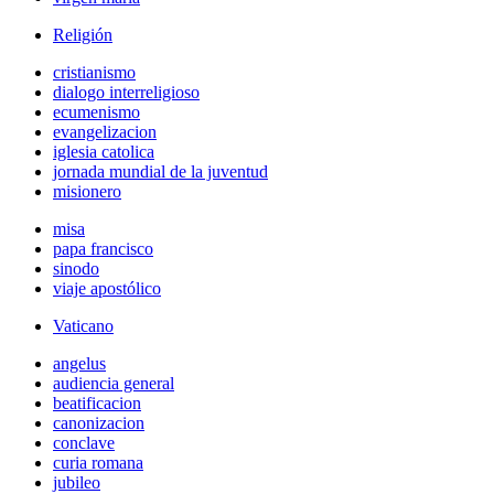
Religión
cristianismo
dialogo interreligioso
ecumenismo
evangelizacion
iglesia catolica
jornada mundial de la juventud
misionero
misa
papa francisco
sinodo
viaje apostólico
Vaticano
angelus
audiencia general
beatificacion
canonizacion
conclave
curia romana
jubileo