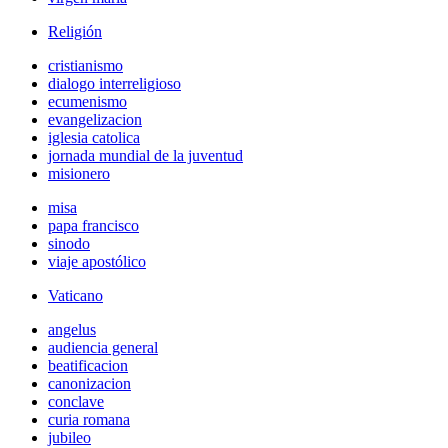
Religión
cristianismo
dialogo interreligioso
ecumenismo
evangelizacion
iglesia catolica
jornada mundial de la juventud
misionero
misa
papa francisco
sinodo
viaje apostólico
Vaticano
angelus
audiencia general
beatificacion
canonizacion
conclave
curia romana
jubileo