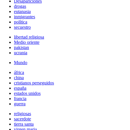
Desapariciones
drogas
eutanasia
inmigrantes
política
secuestro
libertad religiosa
Medio oriente
pakistan
ucrania
Mundo
áfrica
china
cristianos perseguidos
españa
estados unidos
francia
guerra
religiosas
sacerdote
tierra santa
virgen maria