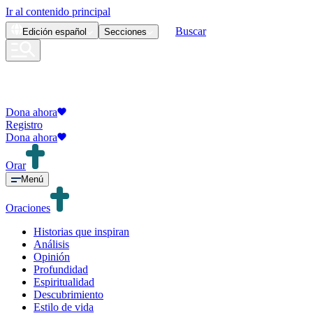
Ir al contenido principal
Buscar
Edición
español
Secciones
Dona ahora
Registro
Dona ahora
Orar
Menú
Oraciones
Historias que inspiran
Análisis
Opinión
Profundidad
Espiritualidad
Descubrimiento
Estilo de vida