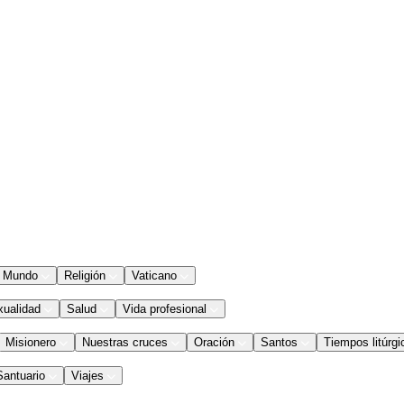
Mundo
Religión
Vaticano
xualidad
Salud
Vida profesional
Misionero
Nuestras cruces
Oración
Santos
Tiempos litúrgi
Santuario
Viajes