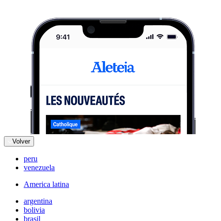
Volver
peru
venezuela
America latina
argentina
bolivia
brasil