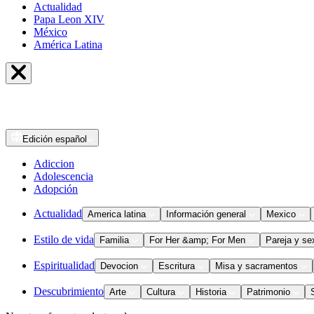
Actualidad
Papa Leon XIV
México
América Latina
Edición
español
Adiccion
Adolescencia
Adopción
Actualidad
America latina
Información general
Mexico
Estilo de vida
Familia
For Her &amp; For Men
Pareja y se
Espiritualidad
Devocion
Escritura
Misa y sacramentos
Descubrimiento
Arte
Cultura
Historia
Patrimonio