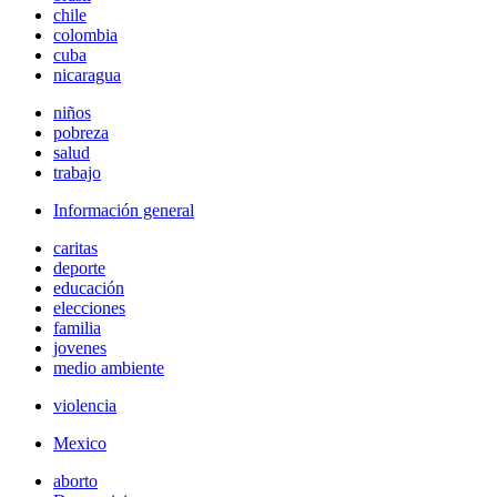
chile
colombia
cuba
nicaragua
niños
pobreza
salud
trabajo
Información general
caritas
deporte
educación
elecciones
familia
jovenes
medio ambiente
violencia
Mexico
aborto