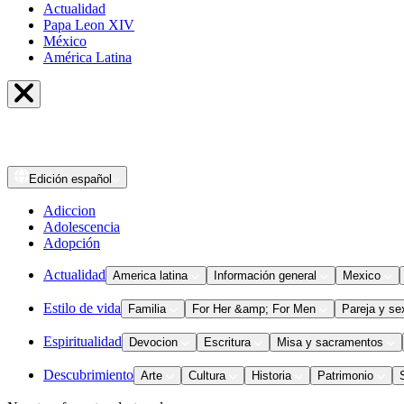
Actualidad
Papa Leon XIV
México
América Latina
Edición
español
Adiccion
Adolescencia
Adopción
Actualidad
America latina
Información general
Mexico
Estilo de vida
Familia
For Her &amp; For Men
Pareja y se
Espiritualidad
Devocion
Escritura
Misa y sacramentos
Descubrimiento
Arte
Cultura
Historia
Patrimonio