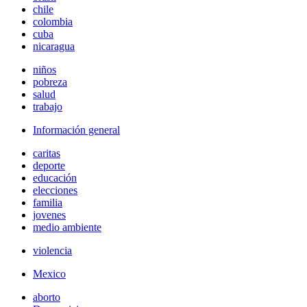
chile
colombia
cuba
nicaragua
niños
pobreza
salud
trabajo
Información general
caritas
deporte
educación
elecciones
familia
jovenes
medio ambiente
violencia
Mexico
aborto