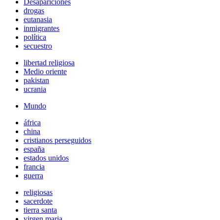
Desapariciones
drogas
eutanasia
inmigrantes
política
secuestro
libertad religiosa
Medio oriente
pakistan
ucrania
Mundo
áfrica
china
cristianos perseguidos
españa
estados unidos
francia
guerra
religiosas
sacerdote
tierra santa
virgen maria