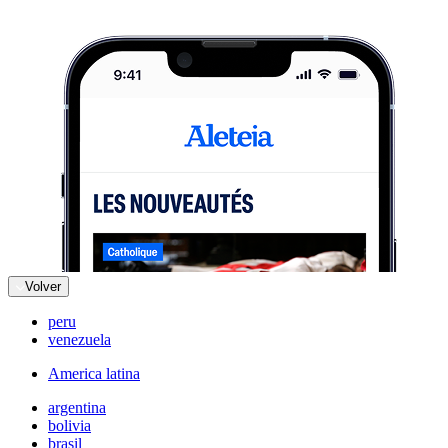
Volver
peru
venezuela
America latina
argentina
bolivia
brasil