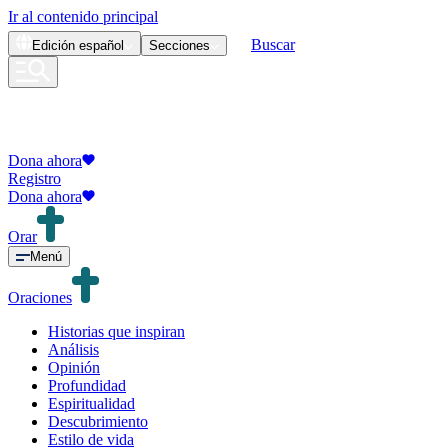
Ir al contenido principal
Buscar
Edición
español
Secciones
Dona ahora
Registro
Dona ahora
Orar
Menú
Oraciones
Historias que inspiran
Análisis
Opinión
Profundidad
Espiritualidad
Descubrimiento
Estilo de vida