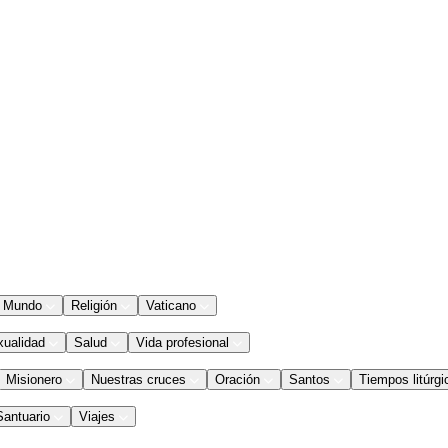
Mundo
Religión
Vaticano
xualidad
Salud
Vida profesional
Misionero
Nuestras cruces
Oración
Santos
Tiempos litúrgi
Santuario
Viajes