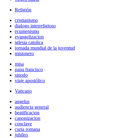
Religión
cristianismo
dialogo interreligioso
ecumenismo
evangelizacion
iglesia catolica
jornada mundial de la juventud
misionero
misa
papa francisco
sinodo
viaje apostólico
Vaticano
angelus
audiencia general
beatificacion
canonizacion
conclave
curia romana
jubileo