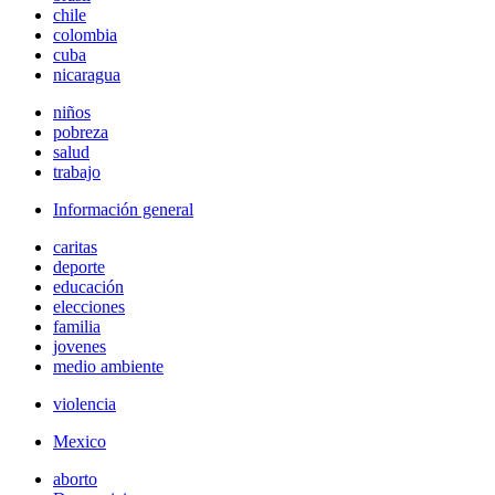
chile
colombia
cuba
nicaragua
niños
pobreza
salud
trabajo
Información general
caritas
deporte
educación
elecciones
familia
jovenes
medio ambiente
violencia
Mexico
aborto