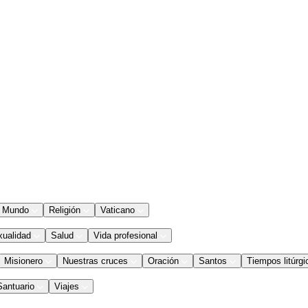
Mundo
Religión
Vaticano
xualidad
Salud
Vida profesional
Misionero
Nuestras cruces
Oración
Santos
Tiempos litúrgi
Santuario
Viajes