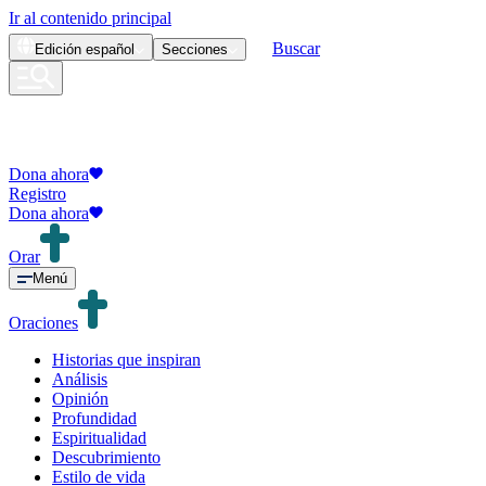
Ir al contenido principal
Buscar
Edición
español
Secciones
Dona ahora
Registro
Dona ahora
Orar
Menú
Oraciones
Historias que inspiran
Análisis
Opinión
Profundidad
Espiritualidad
Descubrimiento
Estilo de vida