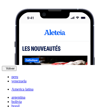
Volver
peru
venezuela
America latina
argentina
bolivia
brasil