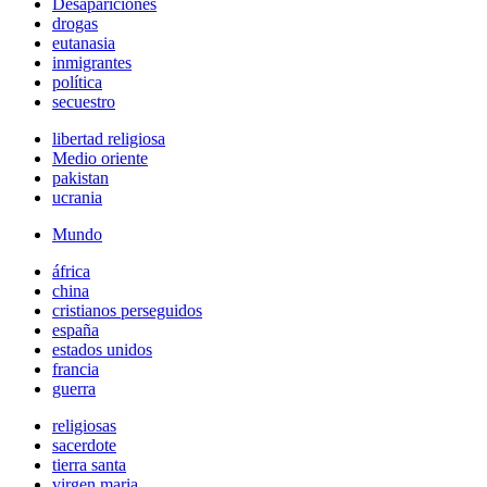
Desapariciones
drogas
eutanasia
inmigrantes
política
secuestro
libertad religiosa
Medio oriente
pakistan
ucrania
Mundo
áfrica
china
cristianos perseguidos
españa
estados unidos
francia
guerra
religiosas
sacerdote
tierra santa
virgen maria