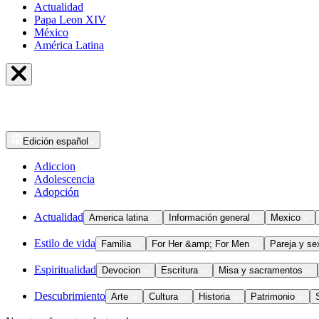
Actualidad
Papa Leon XIV
México
América Latina
Edición
español
Adiccion
Adolescencia
Adopción
Actualidad
America latina
Información general
Mexico
Estilo de vida
Familia
For Her &amp; For Men
Pareja y se
Espiritualidad
Devocion
Escritura
Misa y sacramentos
Descubrimiento
Arte
Cultura
Historia
Patrimonio