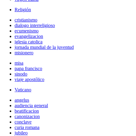
Religión
cristianismo
dialogo interreligioso
ecumenismo
evangelizacion
iglesia catolica
jornada mundial de la juventud
misionero
misa
papa francisco
sinodo
viaje apostólico
Vaticano
angelus
audiencia general
beatificacion
canonizacion
conclave
curia romana
jubileo