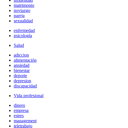
infidelidad
matrimonio
noviazgo
pareja
sexualidad
enfermedad
psicología
Salud
adiccion
alimentación
ansiedad
bienestar
deporte
depresion
discapacidad
Vida profesional
dinero
empresa
estres
management
teletrabajo