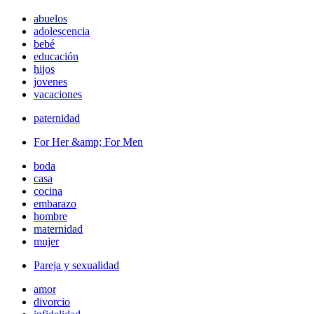
abuelos
adolescencia
bebé
educación
hijos
jovenes
vacaciones
paternidad
For Her &amp; For Men
boda
casa
cocina
embarazo
hombre
maternidad
mujer
Pareja y sexualidad
amor
divorcio