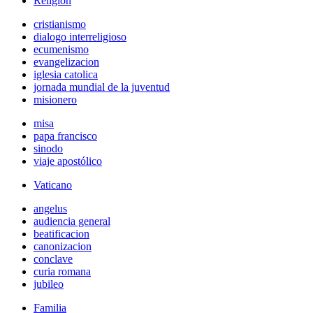
Religión
cristianismo
dialogo interreligioso
ecumenismo
evangelizacion
iglesia catolica
jornada mundial de la juventud
misionero
misa
papa francisco
sinodo
viaje apostólico
Vaticano
angelus
audiencia general
beatificacion
canonizacion
conclave
curia romana
jubileo
Familia