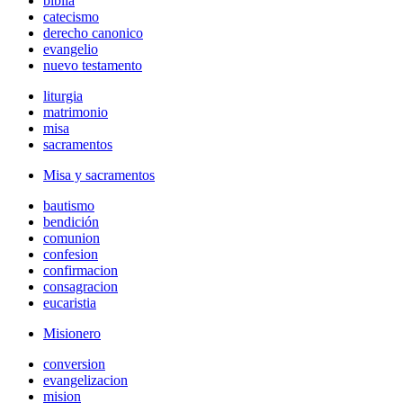
biblia
catecismo
derecho canonico
evangelio
nuevo testamento
liturgia
matrimonio
misa
sacramentos
Misa y sacramentos
bautismo
bendición
comunion
confesion
confirmacion
consagracion
eucaristia
Misionero
conversion
evangelizacion
mision