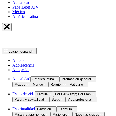
Actualidad
Papa Leon XIV
México
América Latina
Edición
español
Adiccion
Adolescencia
Adopción
Actualidad
America latina
Información general
Mexico
Mundo
Religión
Vaticano
Estilo de vida
Familia
For Her &amp; For Men
Pareja y sexualidad
Salud
Vida profesional
Espiritualidad
Devocion
Escritura
Misa y sacramentos
Misionero
Nuestras cruces