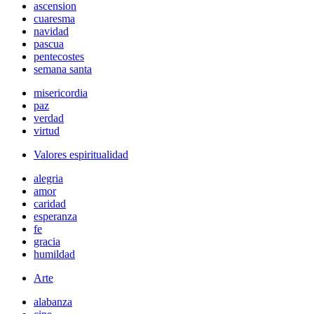
ascension
cuaresma
navidad
pascua
pentecostes
semana santa
misericordia
paz
verdad
virtud
Valores espiritualidad
alegria
amor
caridad
esperanza
fe
gracia
humildad
Arte
alabanza