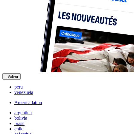
Volver
peru
venezuela
America latina
argentina
bolivia
brasil
chile