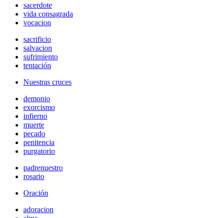
sacerdote
vida consagrada
vocacion
sacrificio
salvacion
sufrimiento
tentación
Nuestras cruces
demonio
exorcismo
infierno
muerte
pecado
penitencia
purgatorio
padrenuestro
rosario
Oración
adoracion