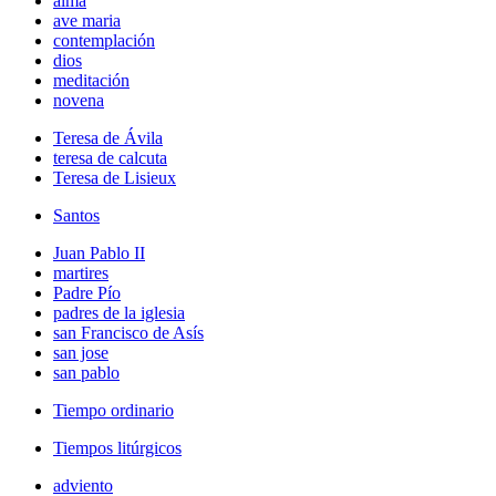
alma
ave maria
contemplación
dios
meditación
novena
Teresa de Ávila
teresa de calcuta
Teresa de Lisieux
Santos
Juan Pablo II
martires
Padre Pío
padres de la iglesia
san Francisco de Asís
san jose
san pablo
Tiempo ordinario
Tiempos litúrgicos
adviento