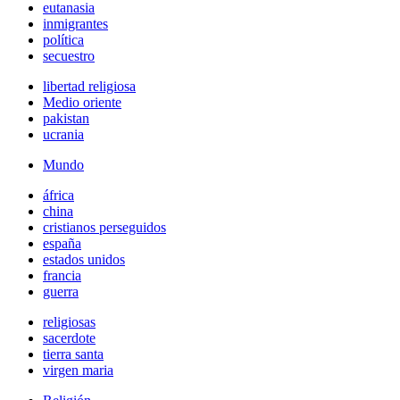
eutanasia
inmigrantes
política
secuestro
libertad religiosa
Medio oriente
pakistan
ucrania
Mundo
áfrica
china
cristianos perseguidos
españa
estados unidos
francia
guerra
religiosas
sacerdote
tierra santa
virgen maria