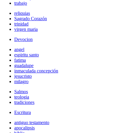
trabajo
reliquias
Sagrado Corazón
trinidad
virgen maria
Devocion
angel
espiritu santo
fatima
guadalupe
inmaculada concepción
jesucristo
milagro
Salmos
teologia
tradiciones
Escritura
antiguo testamento
apocalipsis