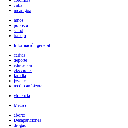
colombia
cuba
nicaragua
niños
pobreza
salud
trabajo
Información general
caritas
deporte
educación
elecciones
familia
jovenes
medio ambiente
violencia
Mexico
aborto
Desapariciones
drogas