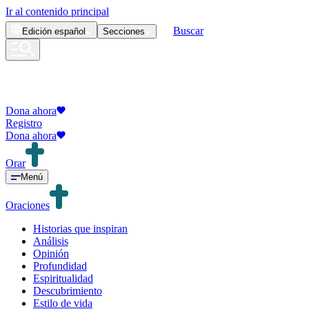
Ir al contenido principal
Buscar
Edición
español
Secciones
Dona ahora
Registro
Dona ahora
Orar
Menú
Oraciones
Historias que inspiran
Análisis
Opinión
Profundidad
Espiritualidad
Descubrimiento
Estilo de vida