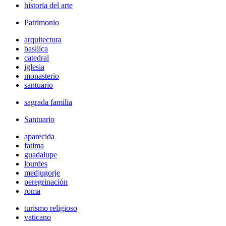
historia del arte
Patrimonio
arquitectura
basilica
catedral
iglesia
monasterio
santuario
sagrada familia
Santuario
aparecida
fatima
guadalupe
lourdes
medjugorje
peregrinación
roma
turismo religioso
vaticano