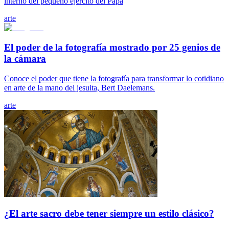
interno del pequeño ejército del Papa
arte
El poder de la fotografía mostrado por 25 genios de
la cámara
Conoce el poder que tiene la fotografía para transformar lo cotidiano
en arte de la mano del jesuita, Bert Daelemans.
arte
¿El arte sacro debe tener siempre un estilo clásico?