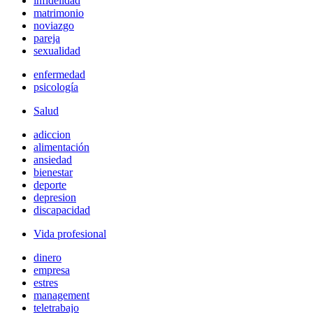
infidelidad
matrimonio
noviazgo
pareja
sexualidad
enfermedad
psicología
Salud
adiccion
alimentación
ansiedad
bienestar
deporte
depresion
discapacidad
Vida profesional
dinero
empresa
estres
management
teletrabajo