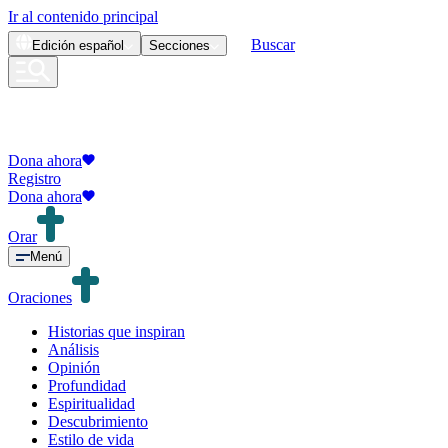
Ir al contenido principal
Buscar
Edición
español
Secciones
Dona ahora
Registro
Dona ahora
Orar
Menú
Oraciones
Historias que inspiran
Análisis
Opinión
Profundidad
Espiritualidad
Descubrimiento
Estilo de vida