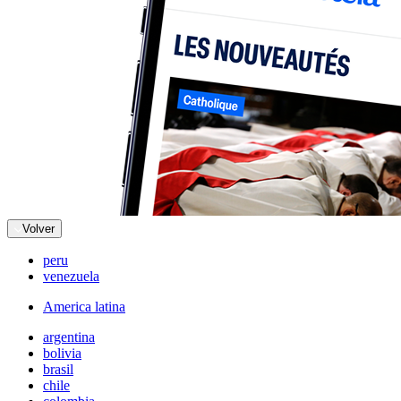
Volver
peru
venezuela
America latina
argentina
bolivia
brasil
chile