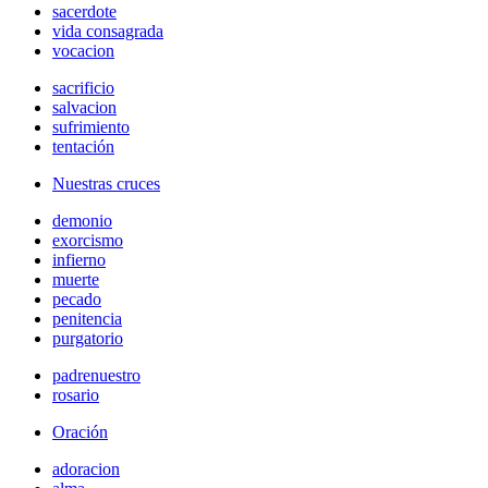
sacerdote
vida consagrada
vocacion
sacrificio
salvacion
sufrimiento
tentación
Nuestras cruces
demonio
exorcismo
infierno
muerte
pecado
penitencia
purgatorio
padrenuestro
rosario
Oración
adoracion