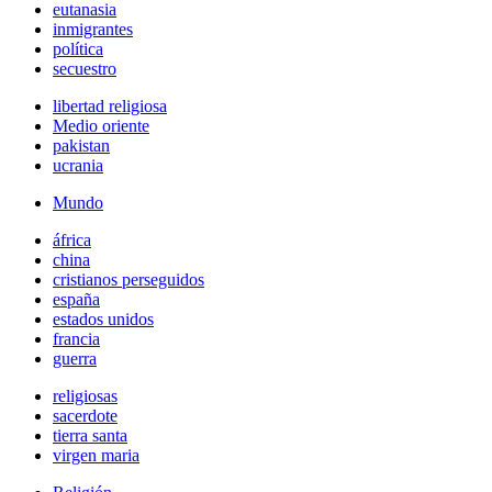
eutanasia
inmigrantes
política
secuestro
libertad religiosa
Medio oriente
pakistan
ucrania
Mundo
áfrica
china
cristianos perseguidos
españa
estados unidos
francia
guerra
religiosas
sacerdote
tierra santa
virgen maria