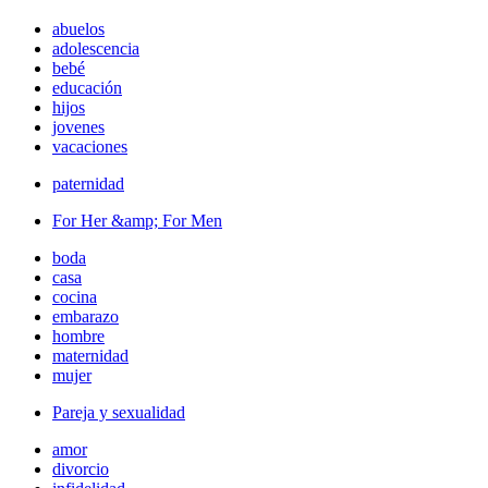
abuelos
adolescencia
bebé
educación
hijos
jovenes
vacaciones
paternidad
For Her &amp; For Men
boda
casa
cocina
embarazo
hombre
maternidad
mujer
Pareja y sexualidad
amor
divorcio