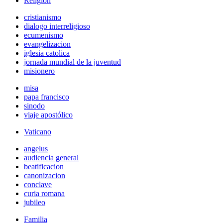
Religión
cristianismo
dialogo interreligioso
ecumenismo
evangelizacion
iglesia catolica
jornada mundial de la juventud
misionero
misa
papa francisco
sinodo
viaje apostólico
Vaticano
angelus
audiencia general
beatificacion
canonizacion
conclave
curia romana
jubileo
Familia