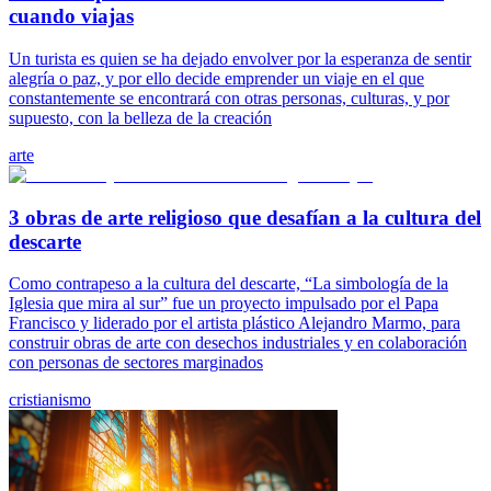
cuando viajas
Un turista es quien se ha dejado envolver por la esperanza de sentir
alegría o paz, y por ello decide emprender un viaje en el que
constantemente se encontrará con otras personas, culturas, y por
supuesto, con la belleza de la creación
arte
3 obras de arte religioso que desafían a la cultura del
descarte
Como contrapeso a la cultura del descarte, “La simbología de la
Iglesia que mira al sur” fue un proyecto impulsado por el Papa
Francisco y liderado por el artista plástico Alejandro Marmo, para
construir obras de arte con desechos industriales y en colaboración
con personas de sectores marginados
cristianismo