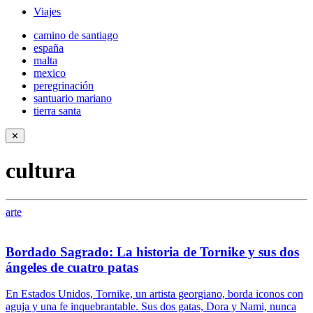
Viajes
camino de santiago
españa
malta
mexico
peregrinación
santuario mariano
tierra santa
✕
cultura
arte
Bordado Sagrado: La historia de Tornike y sus dos
ángeles de cuatro patas
En Estados Unidos, Tornike, un artista georgiano, borda iconos con
aguja y una fe inquebrantable. Sus dos gatas, Dora y Nami, nunca