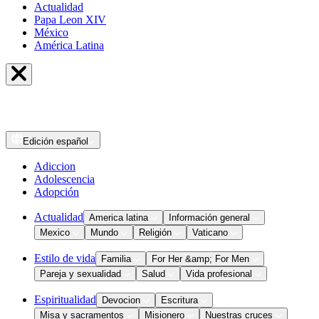
Actualidad
Papa Leon XIV
México
América Latina
Edición
español
Adiccion
Adolescencia
Adopción
Actualidad
America latina
Información general
Mexico
Mundo
Religión
Vaticano
Estilo de vida
Familia
For Her &amp; For Men
Pareja y sexualidad
Salud
Vida profesional
Espiritualidad
Devocion
Escritura
Misa y sacramentos
Misionero
Nuestras cruces