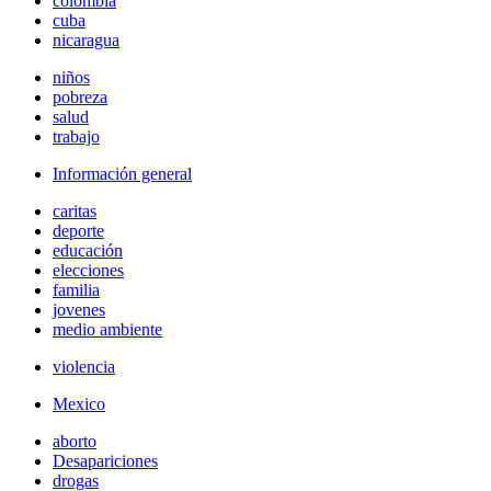
colombia
cuba
nicaragua
niños
pobreza
salud
trabajo
Información general
caritas
deporte
educación
elecciones
familia
jovenes
medio ambiente
violencia
Mexico
aborto
Desapariciones
drogas