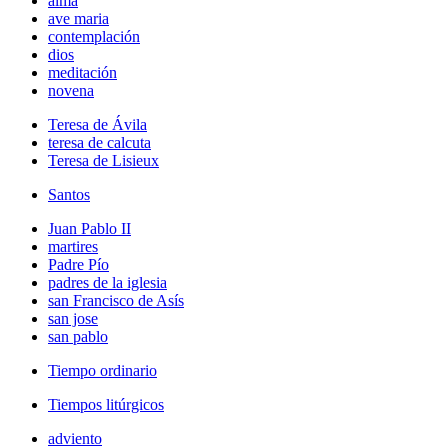
alma
ave maria
contemplación
dios
meditación
novena
Teresa de Ávila
teresa de calcuta
Teresa de Lisieux
Santos
Juan Pablo II
martires
Padre Pío
padres de la iglesia
san Francisco de Asís
san jose
san pablo
Tiempo ordinario
Tiempos litúrgicos
adviento