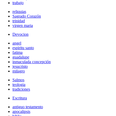
trabajo
reliquias
Sagrado Corazón
trinidad
virgen maria
Devocion
angel
espiritu santo
fatima
guadalupe
inmaculada concepción
jesucristo
milagro
Salmos
teologia
tradiciones
Escritura
antiguo testamento
apocalipsis