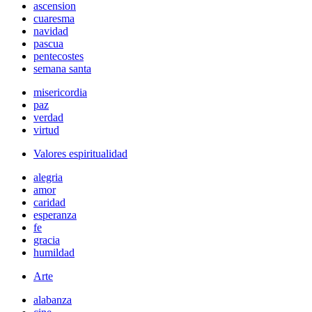
ascension
cuaresma
navidad
pascua
pentecostes
semana santa
misericordia
paz
verdad
virtud
Valores espiritualidad
alegria
amor
caridad
esperanza
fe
gracia
humildad
Arte
alabanza