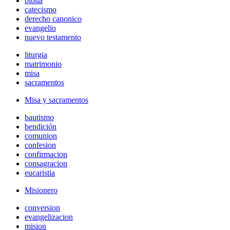
biblia
catecismo
derecho canonico
evangelio
nuevo testamento
liturgia
matrimonio
misa
sacramentos
Misa y sacramentos
bautismo
bendición
comunion
confesion
confirmacion
consagracion
eucaristia
Misionero
conversion
evangelizacion
mision