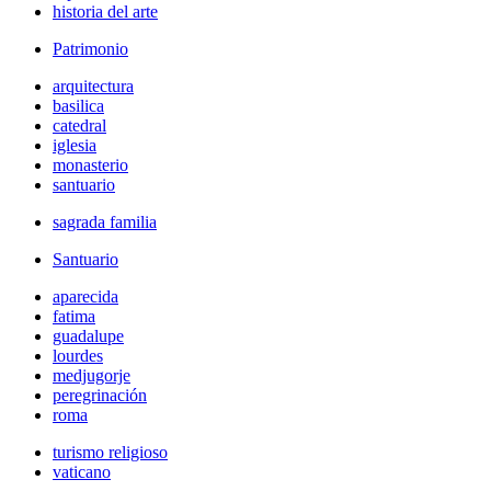
historia del arte
Patrimonio
arquitectura
basilica
catedral
iglesia
monasterio
santuario
sagrada familia
Santuario
aparecida
fatima
guadalupe
lourdes
medjugorje
peregrinación
roma
turismo religioso
vaticano