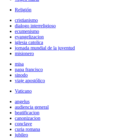
Religión
cristianismo
dialogo interreligioso
ecumenismo
evangelizacion
iglesia catolica
jornada mundial de la juventud
misionero
misa
papa francisco
sinodo
viaje apostólico
Vaticano
angelus
audiencia general
beatificacion
canonizacion
conclave
curia romana
jubileo