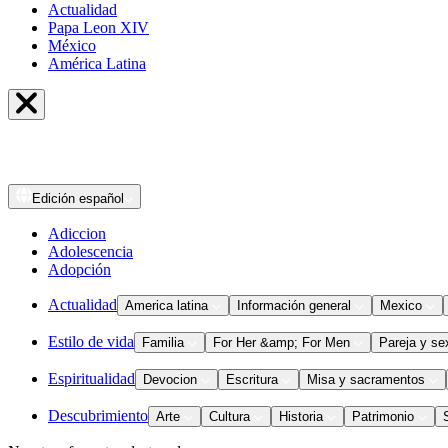
Actualidad
Papa Leon XIV
México
América Latina
Edición
español
Adiccion
Adolescencia
Adopción
Actualidad
America latina
Información general
Mexico
Estilo de vida
Familia
For Her &amp; For Men
Pareja y se
Espiritualidad
Devocion
Escritura
Misa y sacramentos
Descubrimiento
Arte
Cultura
Historia
Patrimonio