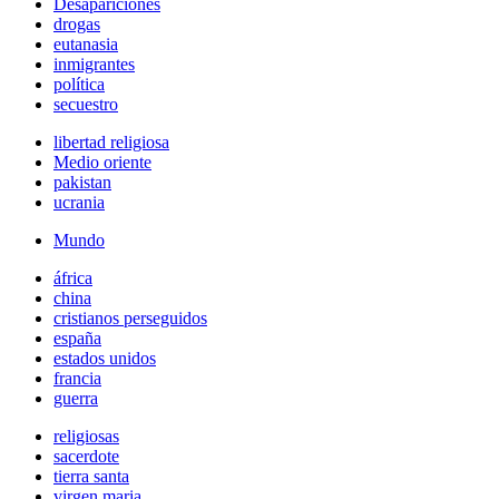
Desapariciones
drogas
eutanasia
inmigrantes
política
secuestro
libertad religiosa
Medio oriente
pakistan
ucrania
Mundo
áfrica
china
cristianos perseguidos
españa
estados unidos
francia
guerra
religiosas
sacerdote
tierra santa
virgen maria