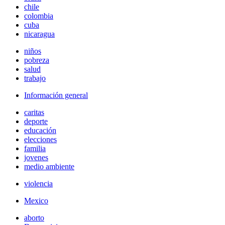
chile
colombia
cuba
nicaragua
niños
pobreza
salud
trabajo
Información general
caritas
deporte
educación
elecciones
familia
jovenes
medio ambiente
violencia
Mexico
aborto