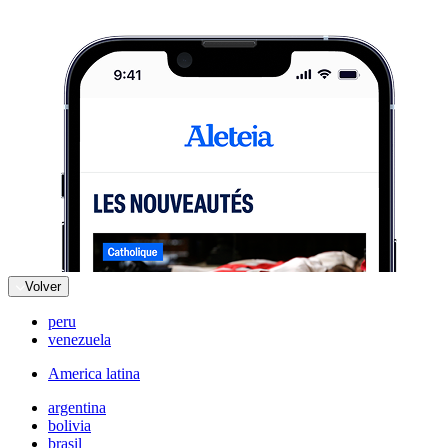
Volver
peru
venezuela
America latina
argentina
bolivia
brasil