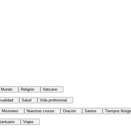
Mundo
Religión
Vaticano
xualidad
Salud
Vida profesional
Misionero
Nuestras cruces
Oración
Santos
Tiempos litúrgi
Santuario
Viajes