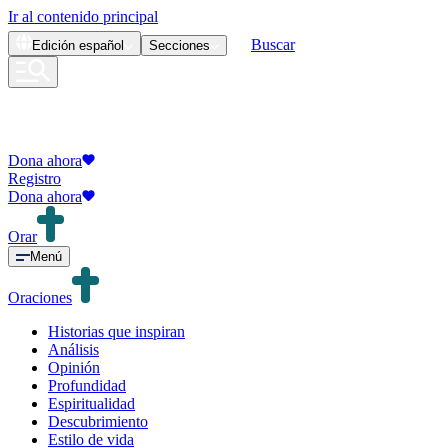
Ir al contenido principal
Buscar
Edición
español
Secciones
Dona ahora
Registro
Dona ahora
Orar
Menú
Oraciones
Historias que inspiran
Análisis
Opinión
Profundidad
Espiritualidad
Descubrimiento
Estilo de vida