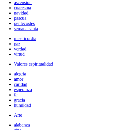
ascension
cuaresma
navidad
pascua
pentecostes
semana santa
misericordia
paz
verdad
virtud
Valores espiritualidad
alegria
amor
caridad
esperanza
fe
gracia
humildad
Arte
alabanza