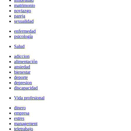
infidelidad
matrimonio
noviazgo
pareja
sexualidad
enfermedad
psicología
Salud
adiccion
alimentación
ansiedad
bienestar
deporte
depresion
discapacidad
Vida profesional
dinero
empresa
estres
management
teletrabajo