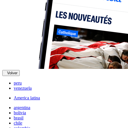
Volver
peru
venezuela
America latina
argentina
bolivia
brasil
chile