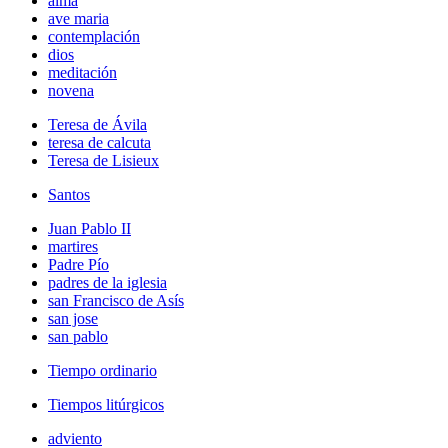
alma
ave maria
contemplación
dios
meditación
novena
Teresa de Ávila
teresa de calcuta
Teresa de Lisieux
Santos
Juan Pablo II
martires
Padre Pío
padres de la iglesia
san Francisco de Asís
san jose
san pablo
Tiempo ordinario
Tiempos litúrgicos
adviento