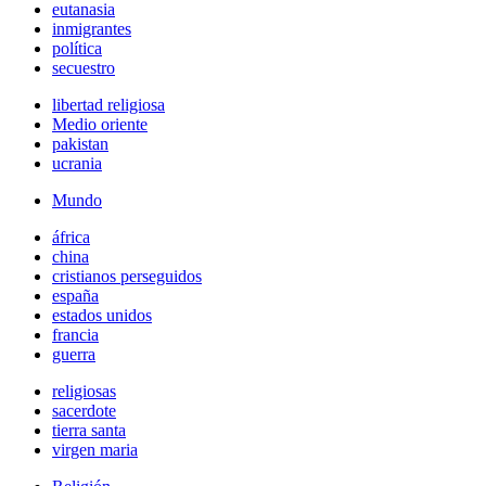
eutanasia
inmigrantes
política
secuestro
libertad religiosa
Medio oriente
pakistan
ucrania
Mundo
áfrica
china
cristianos perseguidos
españa
estados unidos
francia
guerra
religiosas
sacerdote
tierra santa
virgen maria