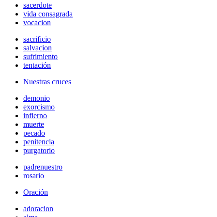
sacerdote
vida consagrada
vocacion
sacrificio
salvacion
sufrimiento
tentación
Nuestras cruces
demonio
exorcismo
infierno
muerte
pecado
penitencia
purgatorio
padrenuestro
rosario
Oración
adoracion