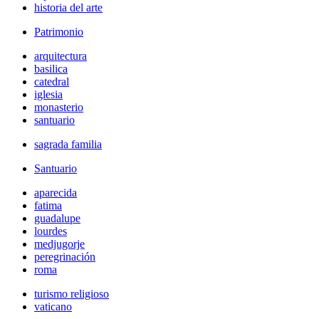
historia del arte
Patrimonio
arquitectura
basilica
catedral
iglesia
monasterio
santuario
sagrada familia
Santuario
aparecida
fatima
guadalupe
lourdes
medjugorje
peregrinación
roma
turismo religioso
vaticano