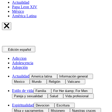
Actualidad
Papa Leon XIV
México
América Latina
Edición
español
Adiccion
Adolescencia
Adopción
Actualidad
America latina
Información general
Mexico
Mundo
Religión
Vaticano
Estilo de vida
Familia
For Her &amp; For Men
Pareja y sexualidad
Salud
Vida profesional
Espiritualidad
Devocion
Escritura
Misa y sacramentos
Misionero
Nuestras cruces