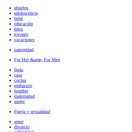
abuelos
adolescencia
bebé
educación
hijos
jovenes
vacaciones
paternidad
For Her &amp; For Men
boda
casa
cocina
embarazo
hombre
maternidad
mujer
Pareja y sexualidad
amor
divorcio