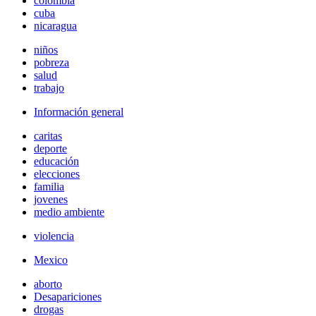
colombia
cuba
nicaragua
niños
pobreza
salud
trabajo
Información general
caritas
deporte
educación
elecciones
familia
jovenes
medio ambiente
violencia
Mexico
aborto
Desapariciones
drogas