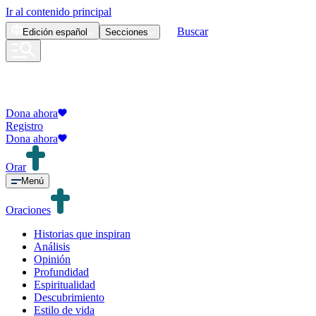
Ir al contenido principal
Buscar
Edición
español
Secciones
Dona ahora
Registro
Dona ahora
Orar
Menú
Oraciones
Historias que inspiran
Análisis
Opinión
Profundidad
Espiritualidad
Descubrimiento
Estilo de vida