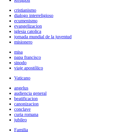
Religión
cristianismo
dialogo interreligioso
ecumenismo
evangelizacion
iglesia catolica
jornada mundial de la juventud
misionero
misa
papa francisco
sinodo
viaje apostólico
Vaticano
angelus
audiencia general
beatificacion
canonizacion
conclave
curia romana
jubileo
Familia