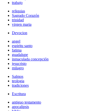
trabajo
reliquias
Sagrado Corazón
trinidad
virgen maria
Devocion
angel
espiritu santo
fatima
guadalupe
inmaculada concepción
jesucristo
milagro
Salmos
teologia
tradiciones
Escritura
antiguo testamento
apocalipsis