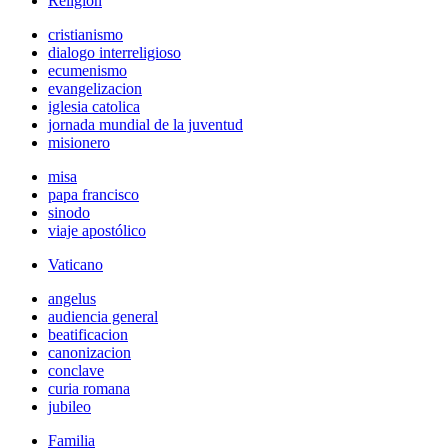
Religión
cristianismo
dialogo interreligioso
ecumenismo
evangelizacion
iglesia catolica
jornada mundial de la juventud
misionero
misa
papa francisco
sinodo
viaje apostólico
Vaticano
angelus
audiencia general
beatificacion
canonizacion
conclave
curia romana
jubileo
Familia