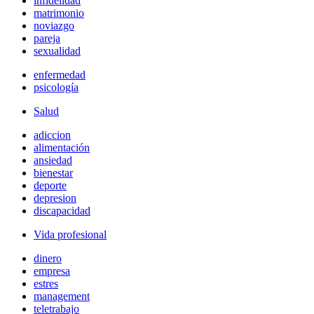
infidelidad
matrimonio
noviazgo
pareja
sexualidad
enfermedad
psicología
Salud
adiccion
alimentación
ansiedad
bienestar
deporte
depresion
discapacidad
Vida profesional
dinero
empresa
estres
management
teletrabajo