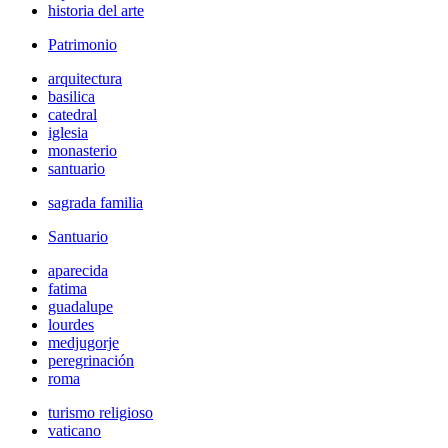
historia del arte
Patrimonio
arquitectura
basilica
catedral
iglesia
monasterio
santuario
sagrada familia
Santuario
aparecida
fatima
guadalupe
lourdes
medjugorje
peregrinación
roma
turismo religioso
vaticano