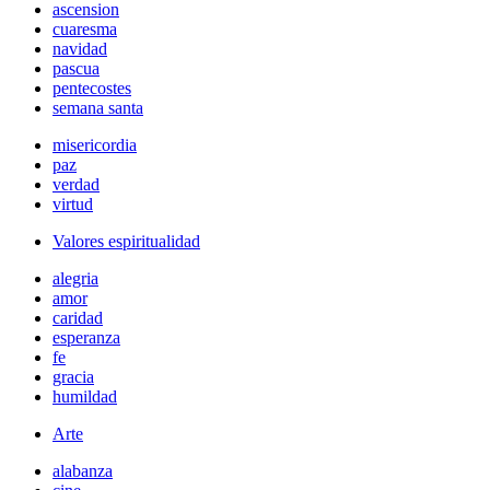
ascension
cuaresma
navidad
pascua
pentecostes
semana santa
misericordia
paz
verdad
virtud
Valores espiritualidad
alegria
amor
caridad
esperanza
fe
gracia
humildad
Arte
alabanza