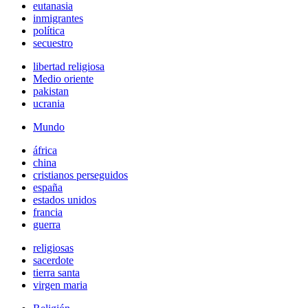
eutanasia
inmigrantes
política
secuestro
libertad religiosa
Medio oriente
pakistan
ucrania
Mundo
áfrica
china
cristianos perseguidos
españa
estados unidos
francia
guerra
religiosas
sacerdote
tierra santa
virgen maria