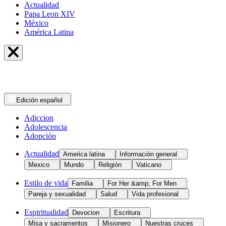
Actualidad
Papa Leon XIV
México
América Latina
Edición
español
Adiccion
Adolescencia
Adopción
Actualidad
America latina
Información general
Mexico
Mundo
Religión
Vaticano
Estilo de vida
Familia
For Her &amp; For Men
Pareja y sexualidad
Salud
Vida profesional
Espiritualidad
Devocion
Escritura
Misa y sacramentos
Misionero
Nuestras cruces