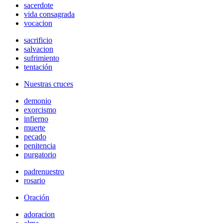
sacerdote
vida consagrada
vocacion
sacrificio
salvacion
sufrimiento
tentación
Nuestras cruces
demonio
exorcismo
infierno
muerte
pecado
penitencia
purgatorio
padrenuestro
rosario
Oración
adoracion