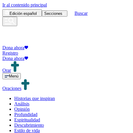
Ir al contenido principal
Buscar
Edición
español
Secciones
Dona ahora
Registro
Dona ahora
Orar
Menú
Oraciones
Historias que inspiran
Análisis
Opinión
Profundidad
Espiritualidad
Descubrimiento
Estilo de vida