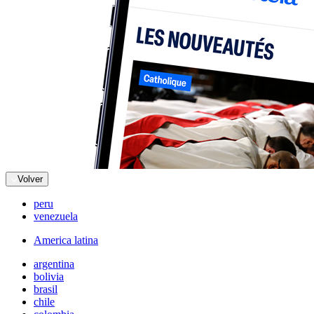
Volver
peru
venezuela
America latina
argentina
bolivia
brasil
chile