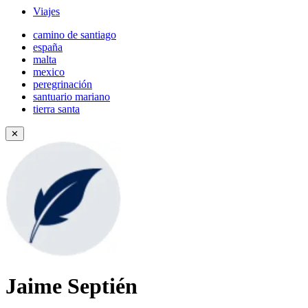
Viajes
camino de santiago
españa
malta
mexico
peregrinación
santuario mariano
tierra santa
✕
Jaime Septién