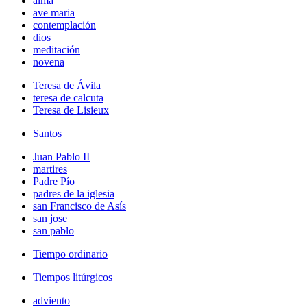
alma
ave maria
contemplación
dios
meditación
novena
Teresa de Ávila
teresa de calcuta
Teresa de Lisieux
Santos
Juan Pablo II
martires
Padre Pío
padres de la iglesia
san Francisco de Asís
san jose
san pablo
Tiempo ordinario
Tiempos litúrgicos
adviento