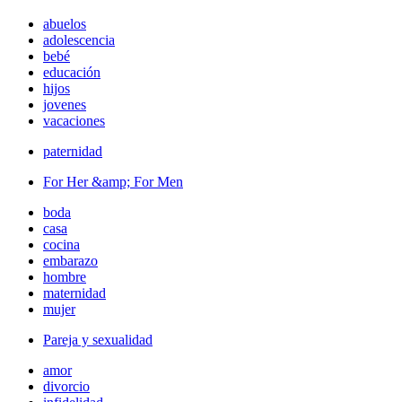
abuelos
adolescencia
bebé
educación
hijos
jovenes
vacaciones
paternidad
For Her &amp; For Men
boda
casa
cocina
embarazo
hombre
maternidad
mujer
Pareja y sexualidad
amor
divorcio