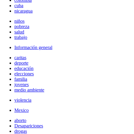
colombia
cuba
nicaragua
niños
pobreza
salud
trabajo
Información general
caritas
deporte
educación
elecciones
familia
jovenes
medio ambiente
violencia
Mexico
aborto
Desapariciones
drogas