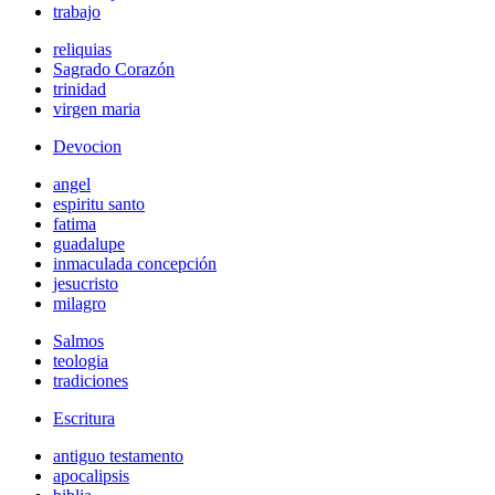
trabajo
reliquias
Sagrado Corazón
trinidad
virgen maria
Devocion
angel
espiritu santo
fatima
guadalupe
inmaculada concepción
jesucristo
milagro
Salmos
teologia
tradiciones
Escritura
antiguo testamento
apocalipsis