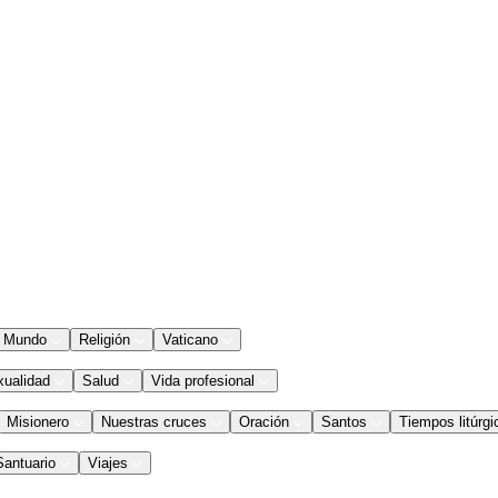
Mundo
Religión
Vaticano
xualidad
Salud
Vida profesional
Misionero
Nuestras cruces
Oración
Santos
Tiempos litúrgi
Santuario
Viajes