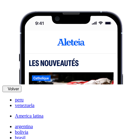
Volver
peru
venezuela
America latina
argentina
bolivia
brasil