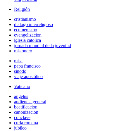
Religión
cristianismo
dialogo interreligioso
ecumenismo
evangelizacion
iglesia catolica
jornada mundial de la juventud
misionero
misa
papa francisco
sinodo
viaje apostólico
Vaticano
angelus
audiencia general
beatificacion
canonizacion
conclave
curia romana
jubileo