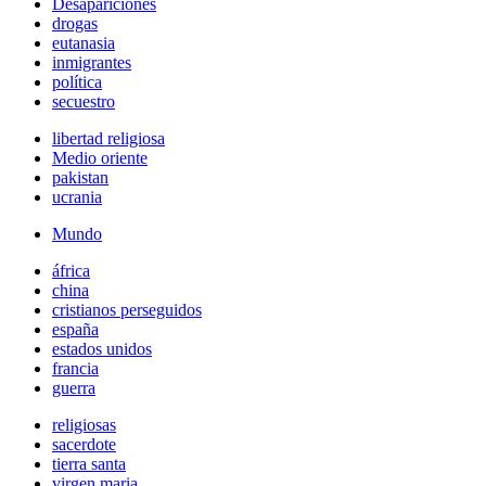
Desapariciones
drogas
eutanasia
inmigrantes
política
secuestro
libertad religiosa
Medio oriente
pakistan
ucrania
Mundo
áfrica
china
cristianos perseguidos
españa
estados unidos
francia
guerra
religiosas
sacerdote
tierra santa
virgen maria