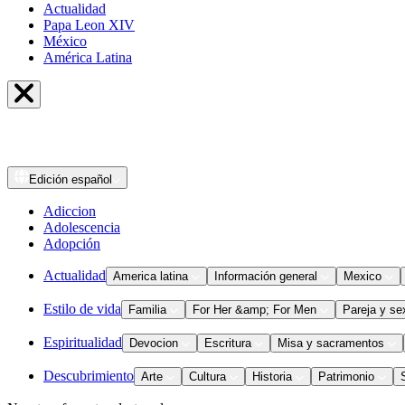
Actualidad
Papa Leon XIV
México
América Latina
Edición
español
Adiccion
Adolescencia
Adopción
Actualidad
America latina
Información general
Mexico
Estilo de vida
Familia
For Her &amp; For Men
Pareja y se
Espiritualidad
Devocion
Escritura
Misa y sacramentos
Descubrimiento
Arte
Cultura
Historia
Patrimonio