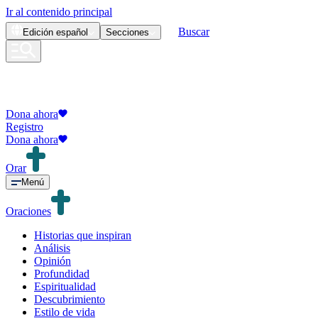
Ir al contenido principal
Buscar
Edición
español
Secciones
Dona ahora
Registro
Dona ahora
Orar
Menú
Oraciones
Historias que inspiran
Análisis
Opinión
Profundidad
Espiritualidad
Descubrimiento
Estilo de vida