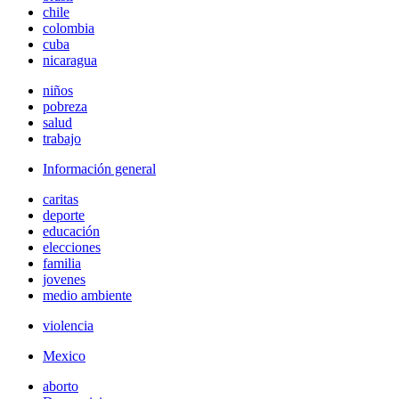
chile
colombia
cuba
nicaragua
niños
pobreza
salud
trabajo
Información general
caritas
deporte
educación
elecciones
familia
jovenes
medio ambiente
violencia
Mexico
aborto