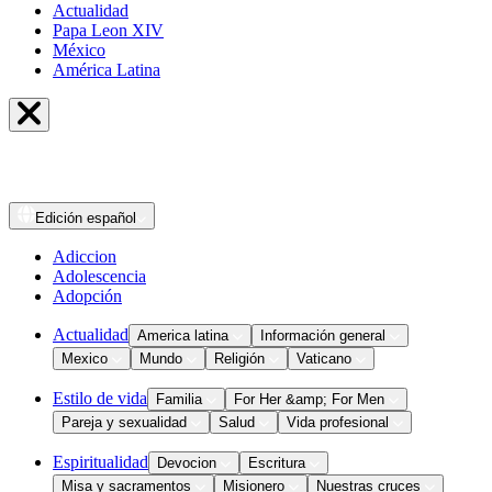
Actualidad
Papa Leon XIV
México
América Latina
Edición
español
Adiccion
Adolescencia
Adopción
Actualidad
America latina
Información general
Mexico
Mundo
Religión
Vaticano
Estilo de vida
Familia
For Her &amp; For Men
Pareja y sexualidad
Salud
Vida profesional
Espiritualidad
Devocion
Escritura
Misa y sacramentos
Misionero
Nuestras cruces