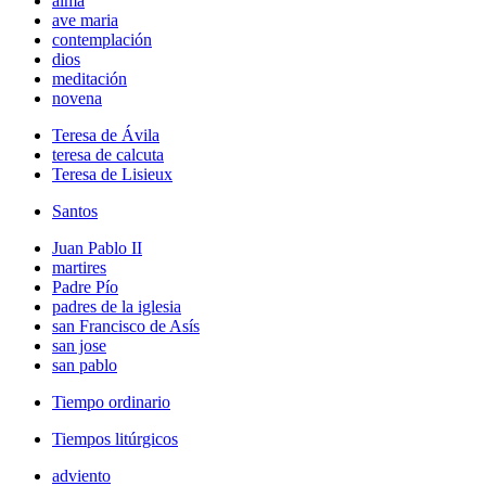
alma
ave maria
contemplación
dios
meditación
novena
Teresa de Ávila
teresa de calcuta
Teresa de Lisieux
Santos
Juan Pablo II
martires
Padre Pío
padres de la iglesia
san Francisco de Asís
san jose
san pablo
Tiempo ordinario
Tiempos litúrgicos
adviento