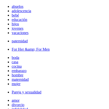
abuelos
adolescencia
bebé
educación
hijos
jovenes
vacaciones
paternidad
For Her &amp; For Men
boda
casa
cocina
embarazo
hombre
maternidad
mujer
Pareja y sexualidad
amor
divorcio