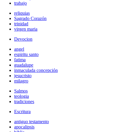
trabajo
reliquias
Sagrado Corazón
trinidad
virgen maria
Devocion
angel
espiritu santo
fatima
guadalupe
inmaculada concepción
jesucristo
milagro
Salmos
teologia
tradiciones
Escritura
antiguo testamento
apocalipsis