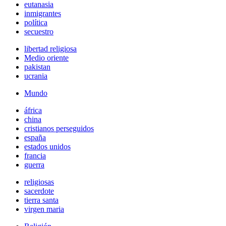
eutanasia
inmigrantes
política
secuestro
libertad religiosa
Medio oriente
pakistan
ucrania
Mundo
áfrica
china
cristianos perseguidos
españa
estados unidos
francia
guerra
religiosas
sacerdote
tierra santa
virgen maria