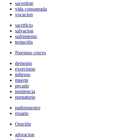
sacerdote
vida consagrada
vocacion
sacrificio
salvacion
sufrimiento
tentación
Nuestras cruces
demonio
exorcismo
infierno
muerte
pecado
penitencia
purgatorio
padrenuestro
rosario
Oración
adoracion