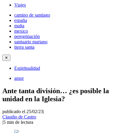
Viajes
camino de santiago
españa
malta
mexico
peregrinación
santuario mariano
tierra santa
✕
Espiritualidad
amor
Ante tanta división… ¿es posible la
unidad en la Iglesia?
publicado el 25/02/23
|
Claudio de Castro
|
5
min de lectura