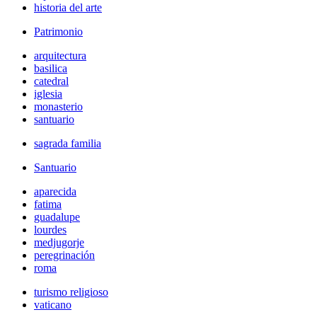
historia del arte
Patrimonio
arquitectura
basilica
catedral
iglesia
monasterio
santuario
sagrada familia
Santuario
aparecida
fatima
guadalupe
lourdes
medjugorje
peregrinación
roma
turismo religioso
vaticano