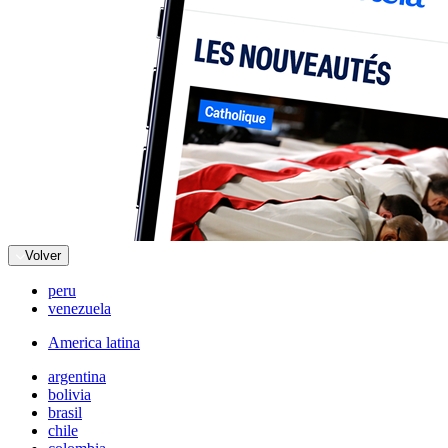
Volver
peru
venezuela
America latina
argentina
bolivia
brasil
chile