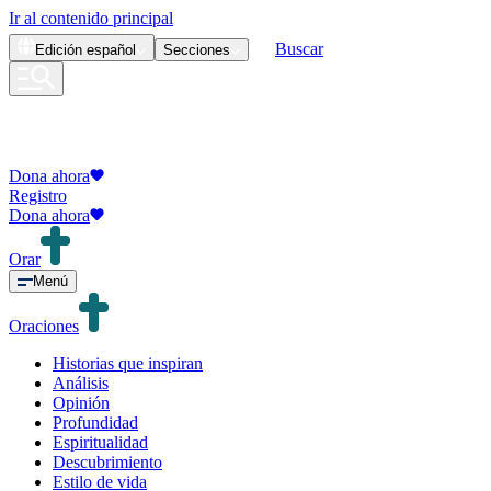
Ir al contenido principal
Buscar
Edición
español
Secciones
Dona ahora
Registro
Dona ahora
Orar
Menú
Oraciones
Historias que inspiran
Análisis
Opinión
Profundidad
Espiritualidad
Descubrimiento
Estilo de vida