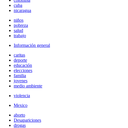
colombia
cuba
nicaragua
niños
pobreza
salud
trabajo
Información general
caritas
deporte
educación
elecciones
familia
jovenes
medio ambiente
violencia
Mexico
aborto
Desapariciones
drogas