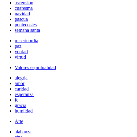
ascension
cuaresma
navidad
pascua
pentecostes
semana santa
misericordia
paz
verdad
virtud
Valores espiritualidad
alegria
amor
caridad
esperanza
fe
gracia
humildad
Arte
alabanza