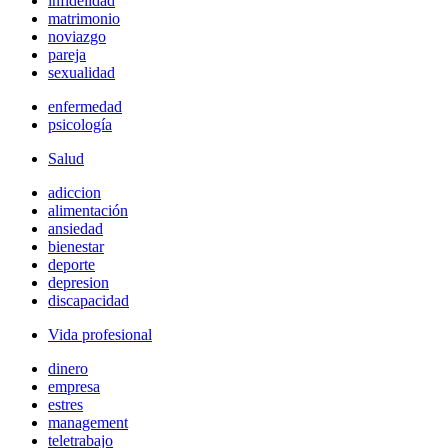
infidelidad
matrimonio
noviazgo
pareja
sexualidad
enfermedad
psicología
Salud
adiccion
alimentación
ansiedad
bienestar
deporte
depresion
discapacidad
Vida profesional
dinero
empresa
estres
management
teletrabajo