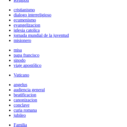
Religión
cristianismo
dialogo interreligioso
ecumenismo
evangelizacion
iglesia catolica
jornada mundial de la juventud
misionero
misa
papa francisco
sinodo
viaje apostólico
Vaticano
angelus
audiencia general
beatificacion
canonizacion
conclave
curia romana
jubileo
Familia