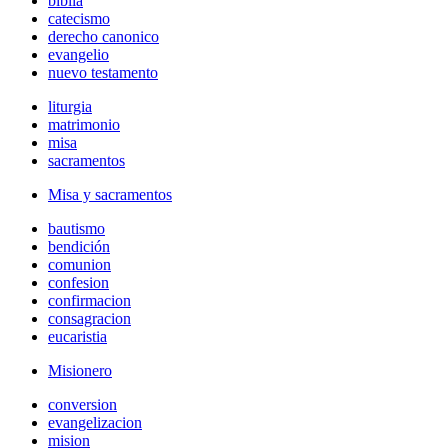
biblia
catecismo
derecho canonico
evangelio
nuevo testamento
liturgia
matrimonio
misa
sacramentos
Misa y sacramentos
bautismo
bendición
comunion
confesion
confirmacion
consagracion
eucaristia
Misionero
conversion
evangelizacion
mision