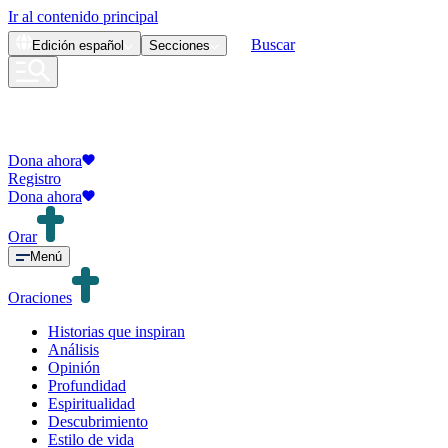
Ir al contenido principal
Buscar
Edición
español
Secciones
Dona ahora
Registro
Dona ahora
Orar
Menú
Oraciones
Historias que inspiran
Análisis
Opinión
Profundidad
Espiritualidad
Descubrimiento
Estilo de vida