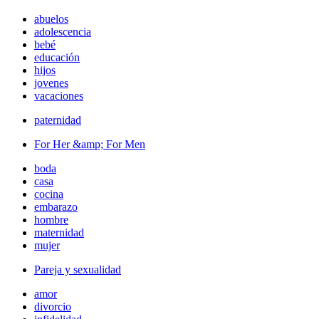
abuelos
adolescencia
bebé
educación
hijos
jovenes
vacaciones
paternidad
For Her &amp; For Men
boda
casa
cocina
embarazo
hombre
maternidad
mujer
Pareja y sexualidad
amor
divorcio