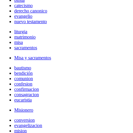
biblia
catecismo
derecho canonico
evangelio
nuevo testamento
liturgia
matrimonio
misa
sacramentos
Misa y sacramentos
bautismo
bendición
comunion
confesion
confirmacion
consagracion
eucaristia
Misionero
conversion
evangelizacion
mision