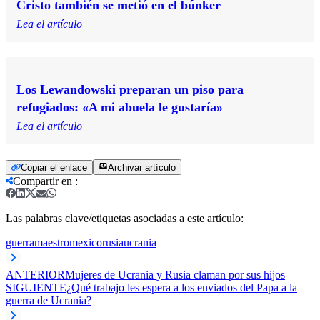
Cristo también se metió en el búnker
Lea el artículo
Los Lewandowski preparan un piso para
refugiados: «A mi abuela le gustaría»
Lea el artículo
Copiar el enlace
Archivar artículo
Compartir en
:
Las palabras clave/etiquetas asociadas a este artículo:
guerra
maestro
mexico
rusia
ucrania
ANTERIOR
Mujeres de Ucrania y Rusia claman por sus hijos
SIGUIENTE
¿Qué trabajo les espera a los enviados del Papa a la
guerra de Ucrania?