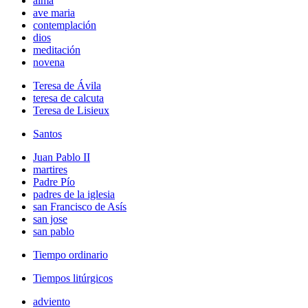
alma
ave maria
contemplación
dios
meditación
novena
Teresa de Ávila
teresa de calcuta
Teresa de Lisieux
Santos
Juan Pablo II
martires
Padre Pío
padres de la iglesia
san Francisco de Asís
san jose
san pablo
Tiempo ordinario
Tiempos litúrgicos
adviento