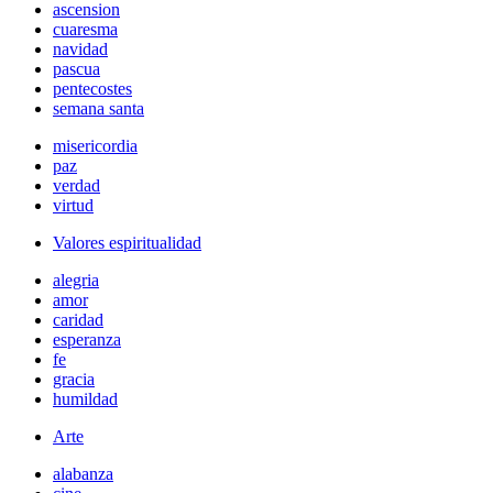
ascension
cuaresma
navidad
pascua
pentecostes
semana santa
misericordia
paz
verdad
virtud
Valores espiritualidad
alegria
amor
caridad
esperanza
fe
gracia
humildad
Arte
alabanza