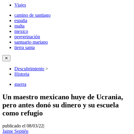
Viajes
camino de santiago
españa
malta
mexico
peregrinación
santuario mariano
tierra santa
✕
Descubrimiento
>
Historia
guerra
Un maestro mexicano huye de Ucrania,
pero antes donó su dinero y su escuela
como refugio
publicado el 08/03/22
|
Jaime Septién