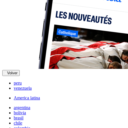
Volver
peru
venezuela
America latina
argentina
bolivia
brasil
chile