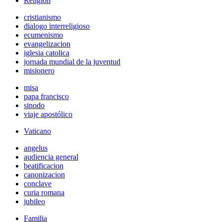
Religión
cristianismo
dialogo interreligioso
ecumenismo
evangelizacion
iglesia catolica
jornada mundial de la juventud
misionero
misa
papa francisco
sinodo
viaje apostólico
Vaticano
angelus
audiencia general
beatificacion
canonizacion
conclave
curia romana
jubileo
Familia