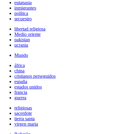
eutanasia
inmigrantes
política
secuestro
libertad religiosa
Medio oriente
pakistan
ucrania
Mundo
áfrica
china
cristianos perseguidos
españa
estados unidos
francia
guerra
religiosas
sacerdote
tierra santa
virgen maria