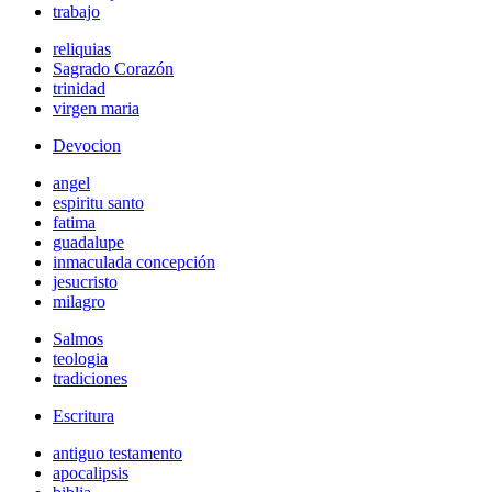
trabajo
reliquias
Sagrado Corazón
trinidad
virgen maria
Devocion
angel
espiritu santo
fatima
guadalupe
inmaculada concepción
jesucristo
milagro
Salmos
teologia
tradiciones
Escritura
antiguo testamento
apocalipsis