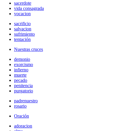
sacerdote
vida consagrada
vocacion
sacrificio
salvacion
sufrimiento
tentación
Nuestras cruces
demonio
exorcismo
infierno
muerte
pecado
penitencia
purgatorio
padrenuestro
rosario
Oración
adoracion