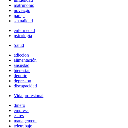
infidelidad
matrimonio
noviazgo
pareja
sexualidad
enfermedad
psicología
Salud
adiccion
alimentación
ansiedad
bienestar
deporte
depresion
discapacidad
Vida profesional
dinero
empresa
estres
management
teletrabajo