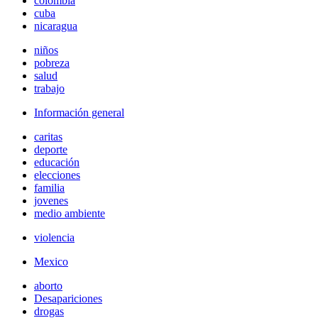
colombia
cuba
nicaragua
niños
pobreza
salud
trabajo
Información general
caritas
deporte
educación
elecciones
familia
jovenes
medio ambiente
violencia
Mexico
aborto
Desapariciones
drogas