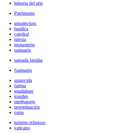
historia del arte
Patrimonio
arquitectura
basilica
catedral
iglesia
monasterio
santuario
sagrada familia
Santuario
aparecida
fatima
guadalupe
lourdes
medjugorje
peregrinación
roma
turismo religioso
vaticano