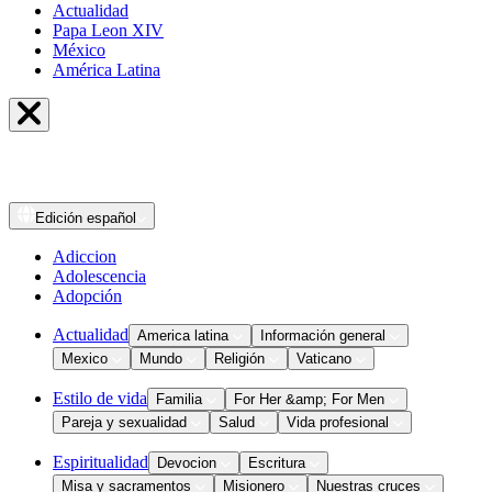
Actualidad
Papa Leon XIV
México
América Latina
Edición
español
Adiccion
Adolescencia
Adopción
Actualidad
America latina
Información general
Mexico
Mundo
Religión
Vaticano
Estilo de vida
Familia
For Her &amp; For Men
Pareja y sexualidad
Salud
Vida profesional
Espiritualidad
Devocion
Escritura
Misa y sacramentos
Misionero
Nuestras cruces