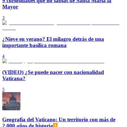
9 curiosidades que no sabías de Santa María la
Mayor
3
¿Nieve en verano? El milagro detrás de una
importante basílica romana
4
(VIDEO) ¿Se puede nacer con nacionalidad
Vaticana?
5
Geografía del Vaticano: Un territorio con más de
2.000 años de historia