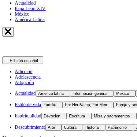
Actualidad
Papa Leon XIV
México
América Latina
Edición
español
Adiccion
Adolescencia
Adopción
Actualidad
America latina
Información general
Mexico
Estilo de vida
Familia
For Her &amp; For Men
Pareja y se
Espiritualidad
Devocion
Escritura
Misa y sacramentos
Descubrimiento
Arte
Cultura
Historia
Patrimonio