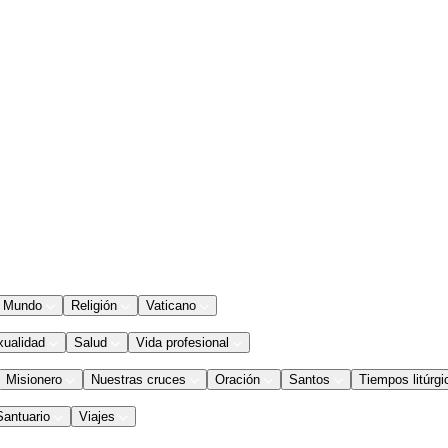
Mundo
Religión
Vaticano
xualidad
Salud
Vida profesional
Misionero
Nuestras cruces
Oración
Santos
Tiempos litúrgi
Santuario
Viajes