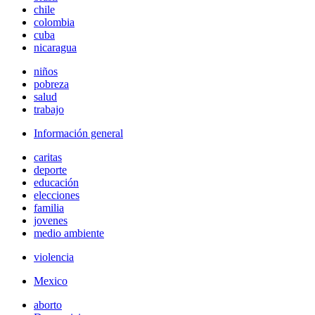
chile
colombia
cuba
nicaragua
niños
pobreza
salud
trabajo
Información general
caritas
deporte
educación
elecciones
familia
jovenes
medio ambiente
violencia
Mexico
aborto