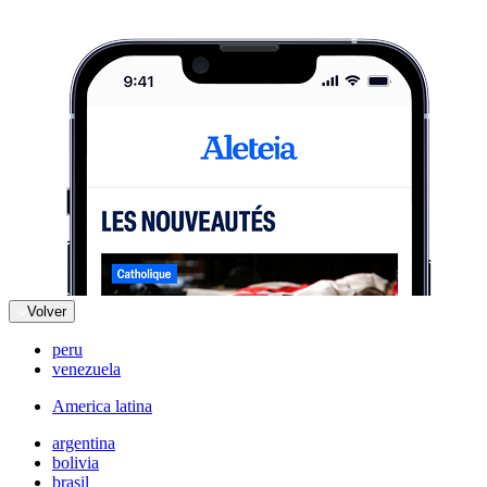
Volver
peru
venezuela
America latina
argentina
bolivia
brasil