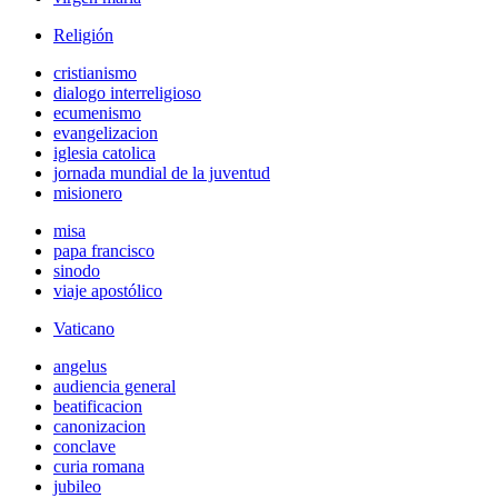
Religión
cristianismo
dialogo interreligioso
ecumenismo
evangelizacion
iglesia catolica
jornada mundial de la juventud
misionero
misa
papa francisco
sinodo
viaje apostólico
Vaticano
angelus
audiencia general
beatificacion
canonizacion
conclave
curia romana
jubileo