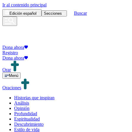
Ir al contenido principal
Buscar
Edición
español
Secciones
Dona ahora
Registro
Dona ahora
Orar
Menú
Oraciones
Historias que inspiran
Análisis
Opinión
Profundidad
Espiritualidad
Descubrimiento
Estilo de vida