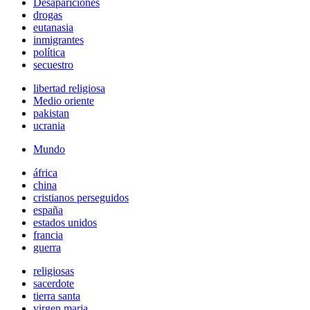
Desapariciones
drogas
eutanasia
inmigrantes
política
secuestro
libertad religiosa
Medio oriente
pakistan
ucrania
Mundo
áfrica
china
cristianos perseguidos
españa
estados unidos
francia
guerra
religiosas
sacerdote
tierra santa
virgen maria