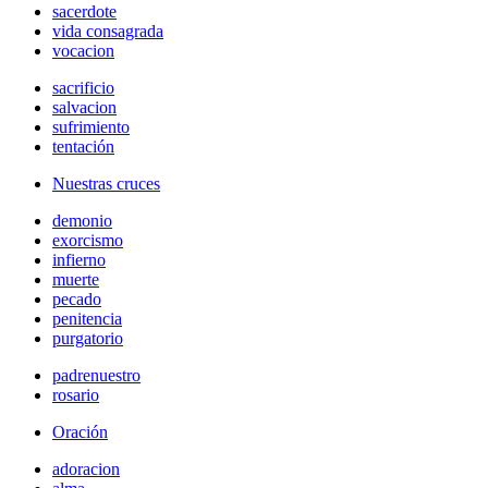
sacerdote
vida consagrada
vocacion
sacrificio
salvacion
sufrimiento
tentación
Nuestras cruces
demonio
exorcismo
infierno
muerte
pecado
penitencia
purgatorio
padrenuestro
rosario
Oración
adoracion