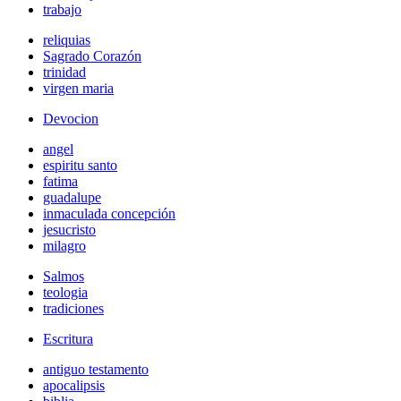
trabajo
reliquias
Sagrado Corazón
trinidad
virgen maria
Devocion
angel
espiritu santo
fatima
guadalupe
inmaculada concepción
jesucristo
milagro
Salmos
teologia
tradiciones
Escritura
antiguo testamento
apocalipsis