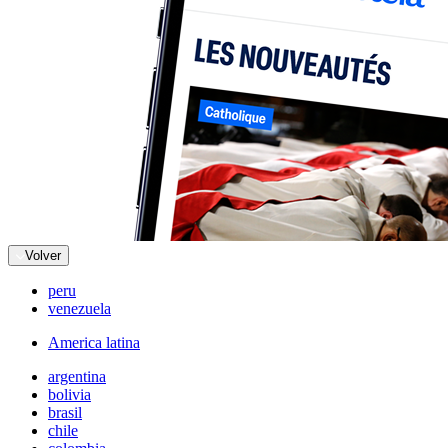
Volver
peru
venezuela
America latina
argentina
bolivia
brasil
chile