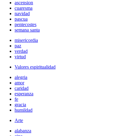
ascension
cuaresma
navidad
pascua
pentecostes
semana santa
misericordia
paz
verdad
virtud
Valores espiritualidad
alegria
amor
caridad
esperanza
fe
gracia
humildad
Arte
alabanza