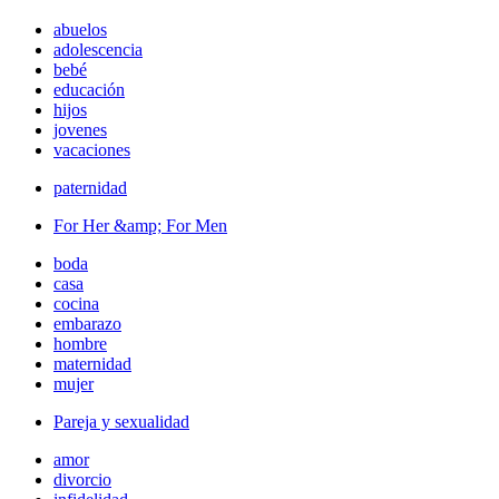
abuelos
adolescencia
bebé
educación
hijos
jovenes
vacaciones
paternidad
For Her &amp; For Men
boda
casa
cocina
embarazo
hombre
maternidad
mujer
Pareja y sexualidad
amor
divorcio