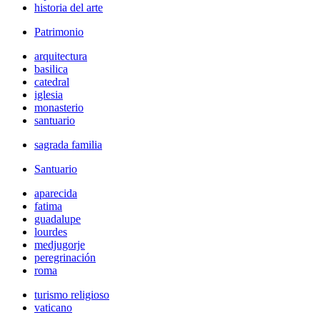
historia del arte
Patrimonio
arquitectura
basilica
catedral
iglesia
monasterio
santuario
sagrada familia
Santuario
aparecida
fatima
guadalupe
lourdes
medjugorje
peregrinación
roma
turismo religioso
vaticano