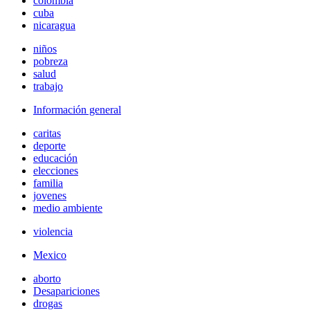
colombia
cuba
nicaragua
niños
pobreza
salud
trabajo
Información general
caritas
deporte
educación
elecciones
familia
jovenes
medio ambiente
violencia
Mexico
aborto
Desapariciones
drogas