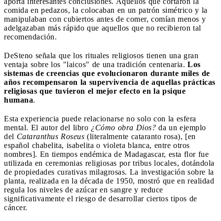
aporta interesantes conclusiones. Aquellos que cortaron la
comida en pedazos, la colocaban en un patrón simétrico y la
manipulaban con cubiertos antes de comer, comían menos y
adelgazaban más rápido que aquellos que no recibieron tal
recomendación.
DeSteno señala que los rituales religiosos tienen una gran
ventaja sobre los "laicos" de una tradición centenaria.
Los
sistemas de creencias que evolucionaron durante miles de
años recompensaron la supervivencia de aquellas prácticas
religiosas que tuvieron el mejor efecto en la psique
humana
.
Esta experiencia puede relacionarse no solo con la esfera
mental. El autor del libro
¿Cómo obra Dios?
da un ejemplo
del
Cataranthus Roseus
(literalmente cataranto rosa), [en
español chabelita, isabelita o violeta blanca, entre otros
nombres]. En tiempos endémica de Madagascar, esta flor fue
utilizada en ceremonias religiosas por tribus locales, dotándola
de propiedades curativas milagrosas. La investigación sobre la
planta, realizada en la década de 1950, mostró que en realidad
regula los niveles de azúcar en sangre y reduce
significativamente el riesgo de desarrollar ciertos tipos de
cáncer.