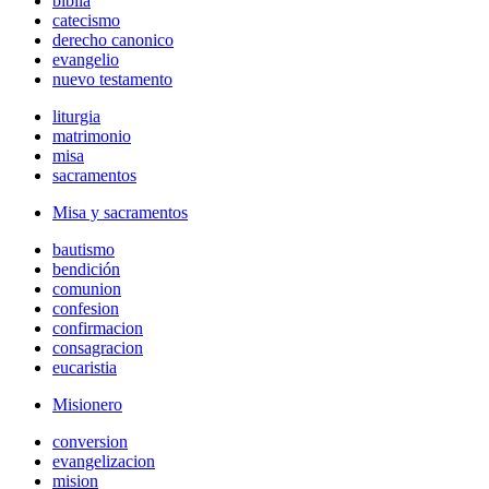
biblia
catecismo
derecho canonico
evangelio
nuevo testamento
liturgia
matrimonio
misa
sacramentos
Misa y sacramentos
bautismo
bendición
comunion
confesion
confirmacion
consagracion
eucaristia
Misionero
conversion
evangelizacion
mision