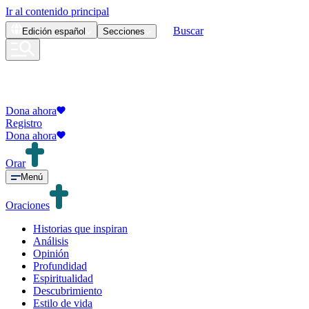
Ir al contenido principal
Buscar
Edición
español
Secciones
Dona ahora
Registro
Dona ahora
Orar
Menú
Oraciones
Historias que inspiran
Análisis
Opinión
Profundidad
Espiritualidad
Descubrimiento
Estilo de vida