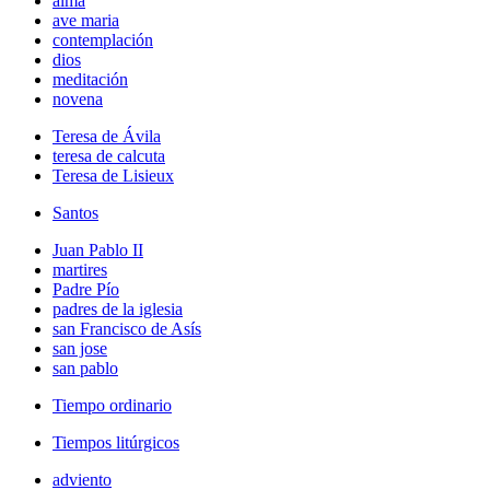
alma
ave maria
contemplación
dios
meditación
novena
Teresa de Ávila
teresa de calcuta
Teresa de Lisieux
Santos
Juan Pablo II
martires
Padre Pío
padres de la iglesia
san Francisco de Asís
san jose
san pablo
Tiempo ordinario
Tiempos litúrgicos
adviento