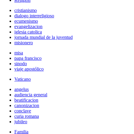
Religión
cristianismo
dialogo interreligioso
ecumenismo
evangelizacion
iglesia catolica
jornada mundial de la juventud
misionero
misa
papa francisco
sinodo
viaje apostólico
Vaticano
angelus
audiencia general
beatificacion
canonizacion
conclave
curia romana
jubileo
Familia