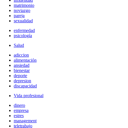
infidelidad
matrimonio
noviazgo
pareja
sexualidad
enfermedad
psicología
Salud
adiccion
alimentación
ansiedad
bienestar
deporte
depresion
discapacidad
Vida profesional
dinero
empresa
estres
management
teletrabajo