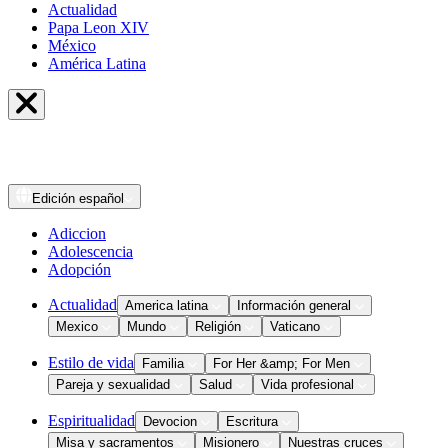
Actualidad
Papa Leon XIV
México
América Latina
Edición
español
Adiccion
Adolescencia
Adopción
Actualidad
America latina
Información general
Mexico
Mundo
Religión
Vaticano
Estilo de vida
Familia
For Her &amp; For Men
Pareja y sexualidad
Salud
Vida profesional
Espiritualidad
Devocion
Escritura
Misa y sacramentos
Misionero
Nuestras cruces