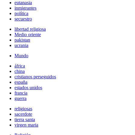
eutanasia
inmigrantes
política
secuestro
libertad religiosa
Medio oriente
pakistan
ucrania
Mundo
áfrica
china
cristianos perseguidos
españa
estados unidos
francia
guerra
religiosas
sacerdote
tierra santa
virgen maria