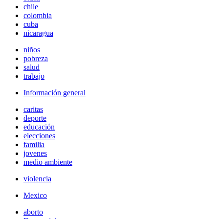
chile
colombia
cuba
nicaragua
niños
pobreza
salud
trabajo
Información general
caritas
deporte
educación
elecciones
familia
jovenes
medio ambiente
violencia
Mexico
aborto