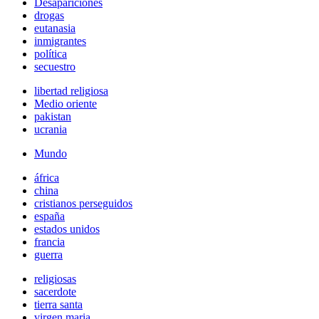
Desapariciones
drogas
eutanasia
inmigrantes
política
secuestro
libertad religiosa
Medio oriente
pakistan
ucrania
Mundo
áfrica
china
cristianos perseguidos
españa
estados unidos
francia
guerra
religiosas
sacerdote
tierra santa
virgen maria