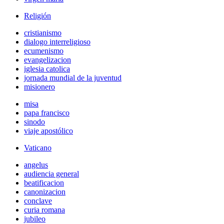
Religión
cristianismo
dialogo interreligioso
ecumenismo
evangelizacion
iglesia catolica
jornada mundial de la juventud
misionero
misa
papa francisco
sinodo
viaje apostólico
Vaticano
angelus
audiencia general
beatificacion
canonizacion
conclave
curia romana
jubileo