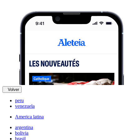
Volver
peru
venezuela
America latina
argentina
bolivia
brasil