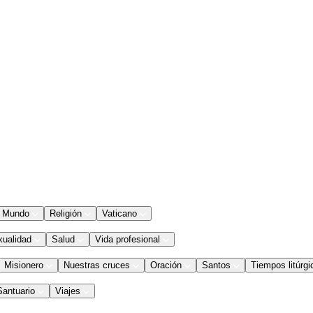
Mundo
Religión
Vaticano
xualidad
Salud
Vida profesional
Misionero
Nuestras cruces
Oración
Santos
Tiempos litúrgi
Santuario
Viajes