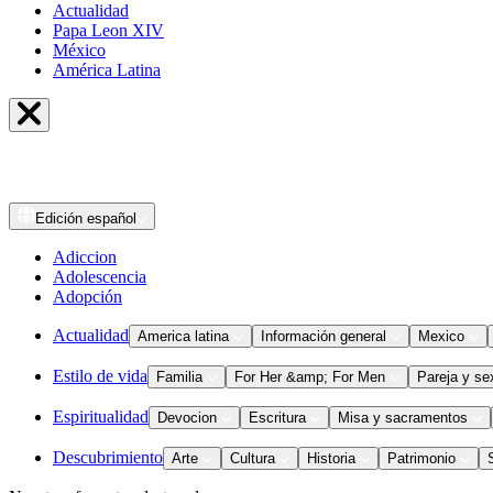
Actualidad
Papa Leon XIV
México
América Latina
Edición
español
Adiccion
Adolescencia
Adopción
Actualidad
America latina
Información general
Mexico
Estilo de vida
Familia
For Her &amp; For Men
Pareja y se
Espiritualidad
Devocion
Escritura
Misa y sacramentos
Descubrimiento
Arte
Cultura
Historia
Patrimonio