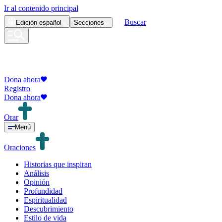
Ir al contenido principal
Buscar
Edición
español
Secciones
Dona ahora
Registro
Dona ahora
Orar
Menú
Oraciones
Historias que inspiran
Análisis
Opinión
Profundidad
Espiritualidad
Descubrimiento
Estilo de vida