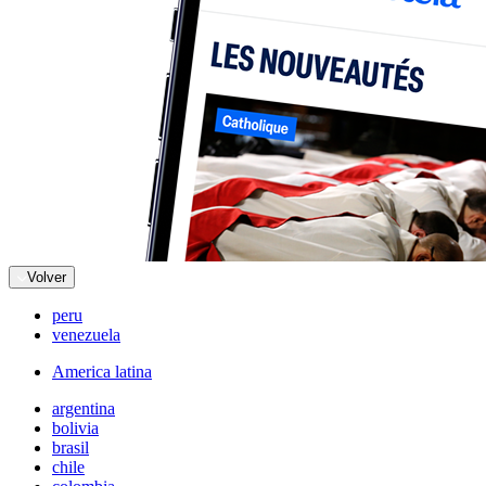
Volver
peru
venezuela
America latina
argentina
bolivia
brasil
chile