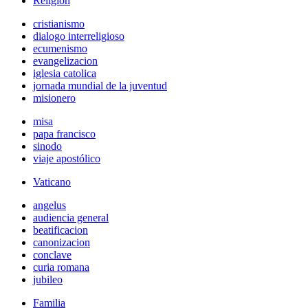
Religión
cristianismo
dialogo interreligioso
ecumenismo
evangelizacion
iglesia catolica
jornada mundial de la juventud
misionero
misa
papa francisco
sinodo
viaje apostólico
Vaticano
angelus
audiencia general
beatificacion
canonizacion
conclave
curia romana
jubileo
Familia