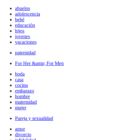
abuelos
adolescencia
bebé
educación
hijos
jovenes
vacaciones
paternidad
For Her &amp; For Men
boda
casa
cocina
embarazo
hombre
maternidad
mujer
Pareja y sexualidad
amor
divorcio