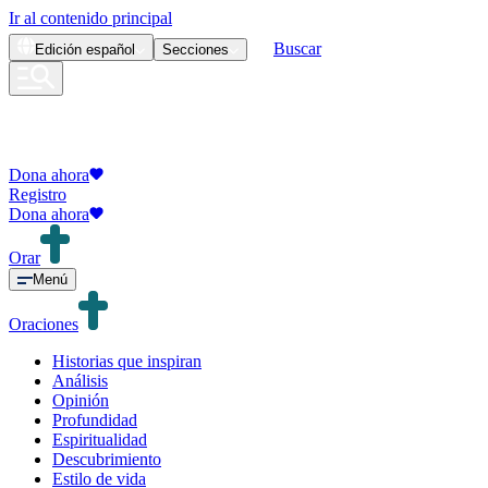
Ir al contenido principal
Buscar
Edición
español
Secciones
Dona ahora
Registro
Dona ahora
Orar
Menú
Oraciones
Historias que inspiran
Análisis
Opinión
Profundidad
Espiritualidad
Descubrimiento
Estilo de vida