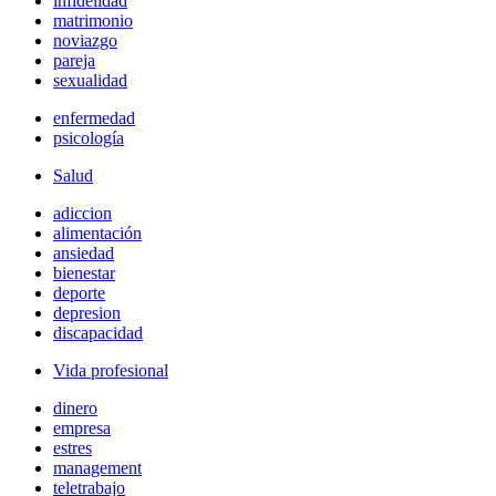
infidelidad
matrimonio
noviazgo
pareja
sexualidad
enfermedad
psicología
Salud
adiccion
alimentación
ansiedad
bienestar
deporte
depresion
discapacidad
Vida profesional
dinero
empresa
estres
management
teletrabajo