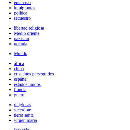
eutanasia
inmigrantes
política
secuestro
libertad religiosa
Medio oriente
pakistan
ucrania
Mundo
áfrica
china
cristianos perseguidos
españa
estados unidos
francia
guerra
religiosas
sacerdote
tierra santa
virgen maria