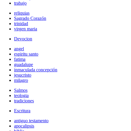
trabajo
reliquias
Sagrado Corazón
trinidad
virgen maria
Devocion
angel
espiritu santo
fatima
guadalupe
inmaculada concepción
jesucristo
milagro
Salmos
teologia
tradiciones
Escritura
antiguo testamento
apocalipsis