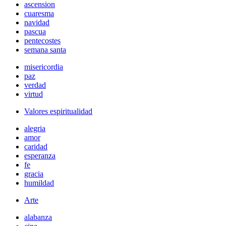
ascension
cuaresma
navidad
pascua
pentecostes
semana santa
misericordia
paz
verdad
virtud
Valores espiritualidad
alegria
amor
caridad
esperanza
fe
gracia
humildad
Arte
alabanza