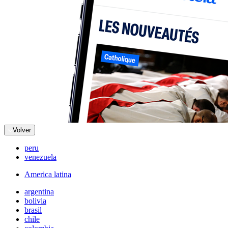
Volver
peru
venezuela
America latina
argentina
bolivia
brasil
chile