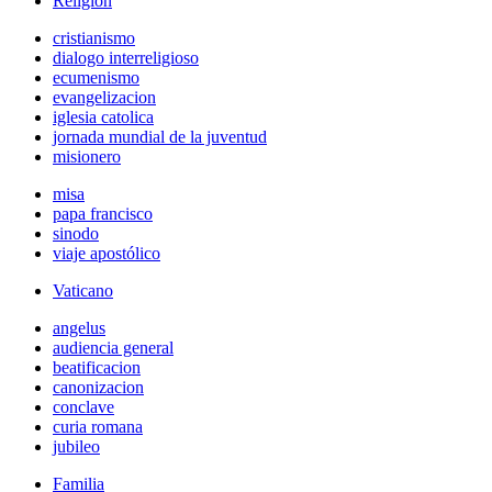
Religión
cristianismo
dialogo interreligioso
ecumenismo
evangelizacion
iglesia catolica
jornada mundial de la juventud
misionero
misa
papa francisco
sinodo
viaje apostólico
Vaticano
angelus
audiencia general
beatificacion
canonizacion
conclave
curia romana
jubileo
Familia