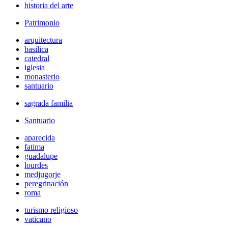
historia del arte
Patrimonio
arquitectura
basilica
catedral
iglesia
monasterio
santuario
sagrada familia
Santuario
aparecida
fatima
guadalupe
lourdes
medjugorje
peregrinación
roma
turismo religioso
vaticano