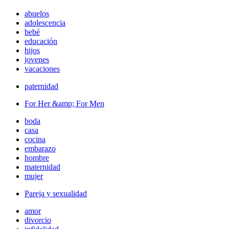
abuelos
adolescencia
bebé
educación
hijos
jovenes
vacaciones
paternidad
For Her &amp; For Men
boda
casa
cocina
embarazo
hombre
maternidad
mujer
Pareja y sexualidad
amor
divorcio