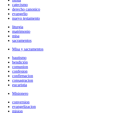
biblia
catecismo
derecho canonico
evangelio
nuevo testamento
liturgia
matrimonio
misa
sacramentos
Misa y sacramentos
bautismo
bendición
comunion
confesion
confirmacion
consagracion
eucaristia
Misionero
conversion
evangelizacion
mision