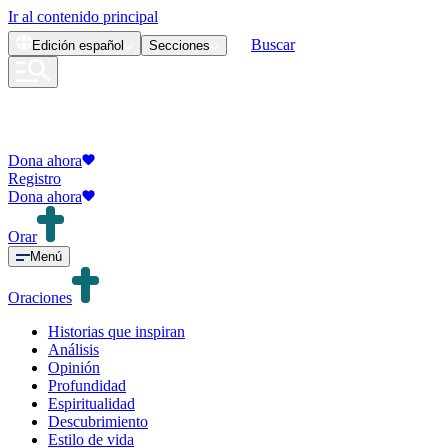
Ir al contenido principal
Buscar
Edición
español
Secciones
Dona ahora
Registro
Dona ahora
Orar
Menú
Oraciones
Historias que inspiran
Análisis
Opinión
Profundidad
Espiritualidad
Descubrimiento
Estilo de vida