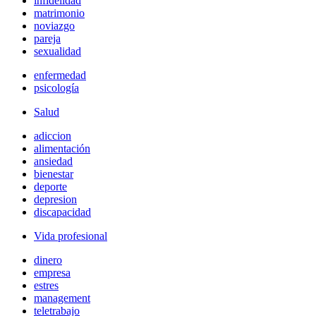
infidelidad
matrimonio
noviazgo
pareja
sexualidad
enfermedad
psicología
Salud
adiccion
alimentación
ansiedad
bienestar
deporte
depresion
discapacidad
Vida profesional
dinero
empresa
estres
management
teletrabajo