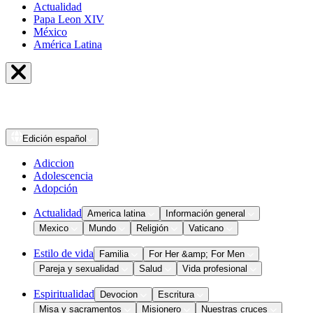
Actualidad
Papa Leon XIV
México
América Latina
Edición
español
Adiccion
Adolescencia
Adopción
Actualidad
America latina
Información general
Mexico
Mundo
Religión
Vaticano
Estilo de vida
Familia
For Her &amp; For Men
Pareja y sexualidad
Salud
Vida profesional
Espiritualidad
Devocion
Escritura
Misa y sacramentos
Misionero
Nuestras cruces