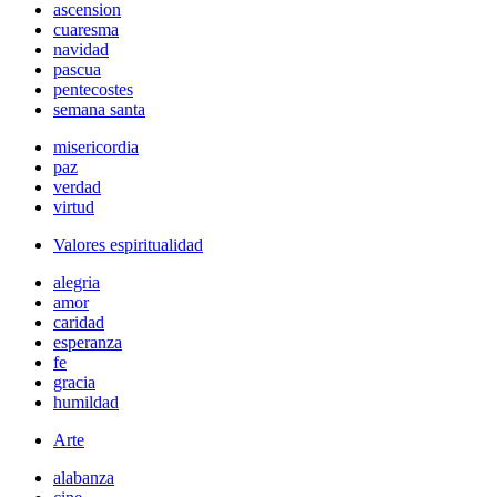
ascension
cuaresma
navidad
pascua
pentecostes
semana santa
misericordia
paz
verdad
virtud
Valores espiritualidad
alegria
amor
caridad
esperanza
fe
gracia
humildad
Arte
alabanza