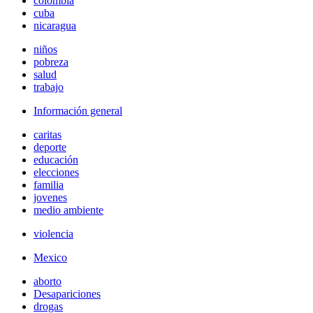
colombia
cuba
nicaragua
niños
pobreza
salud
trabajo
Información general
caritas
deporte
educación
elecciones
familia
jovenes
medio ambiente
violencia
Mexico
aborto
Desapariciones
drogas