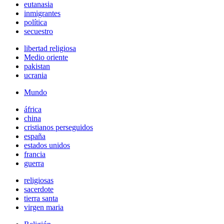
eutanasia
inmigrantes
política
secuestro
libertad religiosa
Medio oriente
pakistan
ucrania
Mundo
áfrica
china
cristianos perseguidos
españa
estados unidos
francia
guerra
religiosas
sacerdote
tierra santa
virgen maria