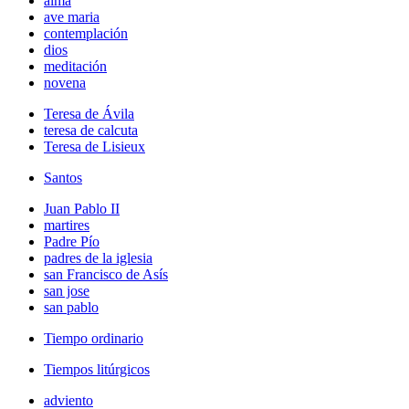
alma
ave maria
contemplación
dios
meditación
novena
Teresa de Ávila
teresa de calcuta
Teresa de Lisieux
Santos
Juan Pablo II
martires
Padre Pío
padres de la iglesia
san Francisco de Asís
san jose
san pablo
Tiempo ordinario
Tiempos litúrgicos
adviento