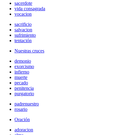
sacerdote
vida consagrada
vocacion
sacrificio
salvacion
sufrimiento
tentación
Nuestras cruces
demonio
exorcismo
infierno
muerte
pecado
penitencia
purgatorio
padrenuestro
rosario
Oración
adoracion