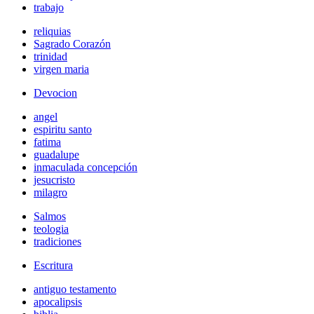
trabajo
reliquias
Sagrado Corazón
trinidad
virgen maria
Devocion
angel
espiritu santo
fatima
guadalupe
inmaculada concepción
jesucristo
milagro
Salmos
teologia
tradiciones
Escritura
antiguo testamento
apocalipsis