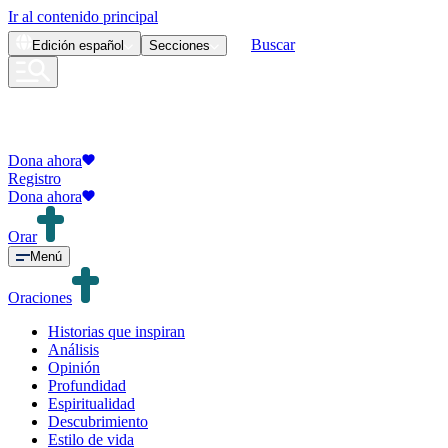
Ir al contenido principal
Buscar
Edición
español
Secciones
Dona ahora
Registro
Dona ahora
Orar
Menú
Oraciones
Historias que inspiran
Análisis
Opinión
Profundidad
Espiritualidad
Descubrimiento
Estilo de vida