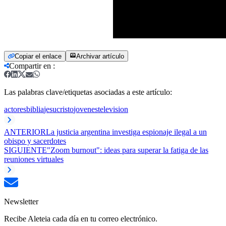
Copiar el enlace
Archivar artículo
Compartir en
:
Las palabras clave/etiquetas asociadas a este artículo:
actores
biblia
jesucristo
jovenes
television
ANTERIOR
La justicia argentina investiga espionaje ilegal a un
obispo y sacerdotes
SIGUIENTE
"Zoom burnout": ideas para superar la fatiga de las
reuniones virtuales
Newsletter
Recibe Aleteia cada día en tu correo electrónico.