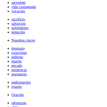
sacerdote
vida consagrada
vocacion
sacrificio
salvacion
sufrimiento
tentación
Nuestras cruces
demonio
exorcismo
infierno
muerte
pecado
penitencia
purgatorio
padrenuestro
rosario
Oración
adoracion