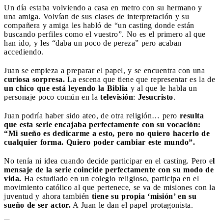
Un día estaba volviendo a casa en metro con su hermano y
una amiga. Volvían de sus clases de interpretación y su
compañera y amiga les habló de “un casting donde están
buscando perfiles como el vuestro”. No es el primero al que
han ido, y les “daba un poco de pereza” pero acaban
accediendo.
Juan se empieza a preparar el papel, y se encuentra con una
curiosa sorpresa.
La escena que tiene que representar es la de
un chico que está leyendo la Biblia
y al que le habla un
personaje poco común en la
televisión
:
Jesucristo
.
Juan podría haber sido ateo, de otra religión… pero
resulta
que esta serie encajaba perfectamente con su vocación:
“Mi sueño es dedicarme a esto, pero no quiero hacerlo de
cualquier forma. Quiero poder cambiar este mundo”.
No tenía ni idea cuando decide participar en el casting. Pero e
l
mensaje de la serie coincide perfectamente con su modo de
vida.
Ha estudiado en un colegio religioso, participa en el
movimiento católico al que pertenece, se va de misiones con la
juventud y ahora también
tiene su propia ‘misión’ en su
sueño de ser actor.
A Juan le dan el papel protagonista.