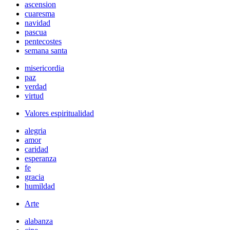
ascension
cuaresma
navidad
pascua
pentecostes
semana santa
misericordia
paz
verdad
virtud
Valores espiritualidad
alegria
amor
caridad
esperanza
fe
gracia
humildad
Arte
alabanza