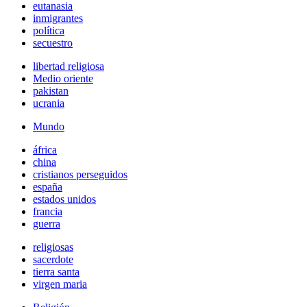
eutanasia
inmigrantes
política
secuestro
libertad religiosa
Medio oriente
pakistan
ucrania
Mundo
áfrica
china
cristianos perseguidos
españa
estados unidos
francia
guerra
religiosas
sacerdote
tierra santa
virgen maria