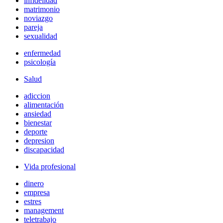
infidelidad
matrimonio
noviazgo
pareja
sexualidad
enfermedad
psicología
Salud
adiccion
alimentación
ansiedad
bienestar
deporte
depresion
discapacidad
Vida profesional
dinero
empresa
estres
management
teletrabajo