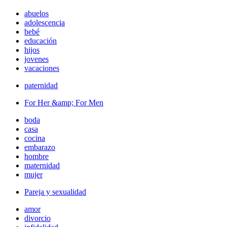
abuelos
adolescencia
bebé
educación
hijos
jovenes
vacaciones
paternidad
For Her &amp; For Men
boda
casa
cocina
embarazo
hombre
maternidad
mujer
Pareja y sexualidad
amor
divorcio