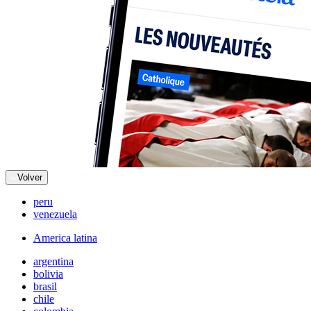
Volver
peru
venezuela
America latina
argentina
bolivia
brasil
chile