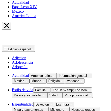
Actualidad
Papa Leon XIV
México
América Latina
Edición
español
Adiccion
Adolescencia
Adopción
Actualidad
America latina
Información general
Mexico
Mundo
Religión
Vaticano
Estilo de vida
Familia
For Her &amp; For Men
Pareja y sexualidad
Salud
Vida profesional
Espiritualidad
Devocion
Escritura
Misa y sacramentos
Misionero
Nuestras cruces