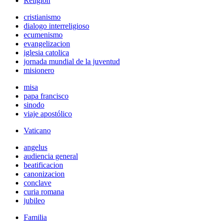
Religión
cristianismo
dialogo interreligioso
ecumenismo
evangelizacion
iglesia catolica
jornada mundial de la juventud
misionero
misa
papa francisco
sinodo
viaje apostólico
Vaticano
angelus
audiencia general
beatificacion
canonizacion
conclave
curia romana
jubileo
Familia