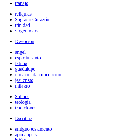
trabajo
reliquias
Sagrado Corazón
trinidad
virgen maria
Devocion
angel
espiritu santo
fatima
guadalupe
inmaculada concepción
jesucristo
milagro
Salmos
teologia
tradiciones
Escritura
antiguo testamento
apocalipsis