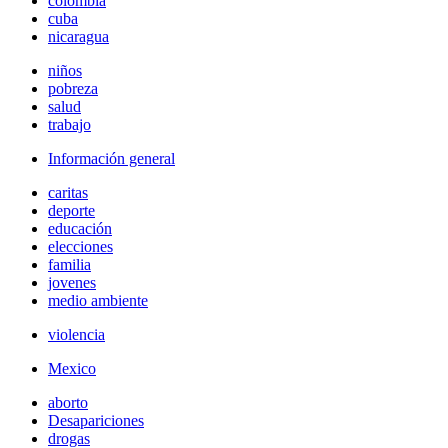
colombia
cuba
nicaragua
niños
pobreza
salud
trabajo
Información general
caritas
deporte
educación
elecciones
familia
jovenes
medio ambiente
violencia
Mexico
aborto
Desapariciones
drogas