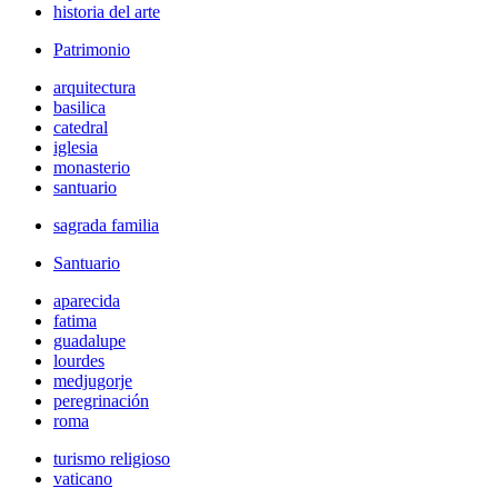
historia del arte
Patrimonio
arquitectura
basilica
catedral
iglesia
monasterio
santuario
sagrada familia
Santuario
aparecida
fatima
guadalupe
lourdes
medjugorje
peregrinación
roma
turismo religioso
vaticano