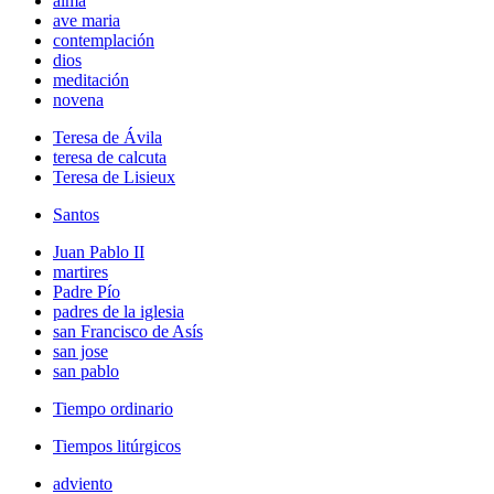
alma
ave maria
contemplación
dios
meditación
novena
Teresa de Ávila
teresa de calcuta
Teresa de Lisieux
Santos
Juan Pablo II
martires
Padre Pío
padres de la iglesia
san Francisco de Asís
san jose
san pablo
Tiempo ordinario
Tiempos litúrgicos
adviento