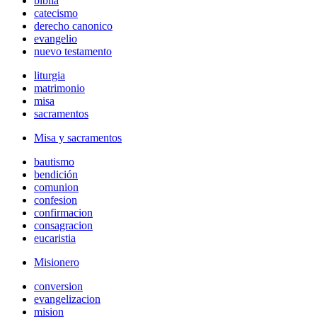
biblia
catecismo
derecho canonico
evangelio
nuevo testamento
liturgia
matrimonio
misa
sacramentos
Misa y sacramentos
bautismo
bendición
comunion
confesion
confirmacion
consagracion
eucaristia
Misionero
conversion
evangelizacion
mision