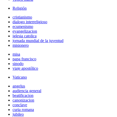
Religión
cristianismo
dialogo interreligioso
ecumenismo
evangelizacion
iglesia catolica
jornada mundial de la juventud
misionero
misa
papa francisco
sinodo
viaje apostólico
Vaticano
angelus
audiencia general
beatificacion
canonizacion
conclave
curia romana
jubileo