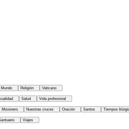
Mundo
Religión
Vaticano
xualidad
Salud
Vida profesional
Misionero
Nuestras cruces
Oración
Santos
Tiempos litúrgi
Santuario
Viajes