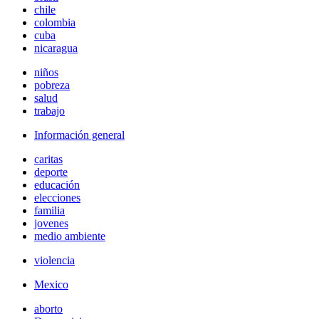
chile
colombia
cuba
nicaragua
niños
pobreza
salud
trabajo
Información general
caritas
deporte
educación
elecciones
familia
jovenes
medio ambiente
violencia
Mexico
aborto