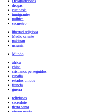
Desapariciones
drogas
eutanasia
inmigrantes
política
secuestro
libertad religiosa
Medio oriente
pakistan
ucrania
Mundo
áfrica
china
cristianos perseguidos
españa
estados unidos
francia
guerra
religiosas
sacerdote
tierra santa
virgen maria