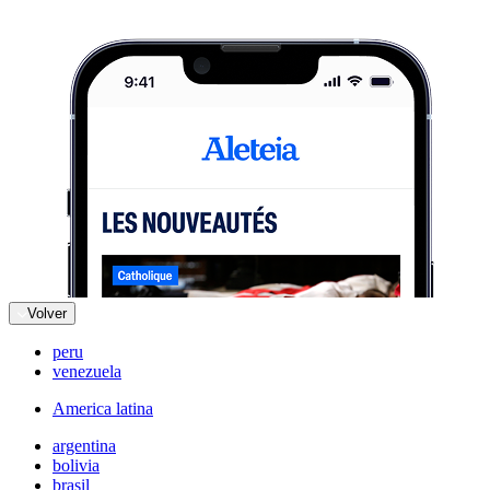
Volver
peru
venezuela
America latina
argentina
bolivia
brasil