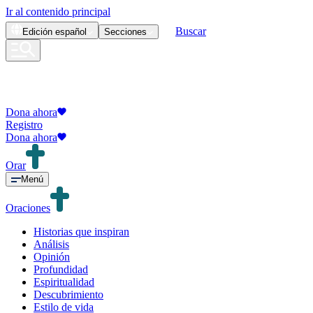
Ir al contenido principal
Buscar
Edición
español
Secciones
Dona ahora
Registro
Dona ahora
Orar
Menú
Oraciones
Historias que inspiran
Análisis
Opinión
Profundidad
Espiritualidad
Descubrimiento
Estilo de vida