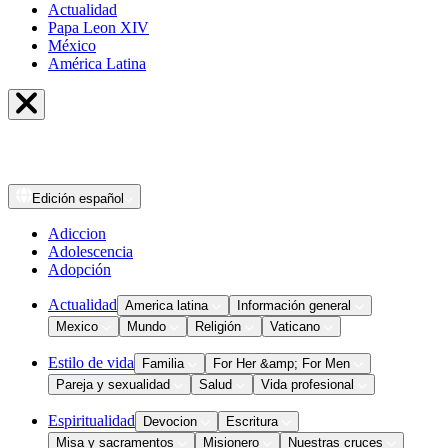
Actualidad
Papa Leon XIV
México
América Latina
Edición
español
Adiccion
Adolescencia
Adopción
Actualidad
America latina
Información general
Mexico
Mundo
Religión
Vaticano
Estilo de vida
Familia
For Her &amp; For Men
Pareja y sexualidad
Salud
Vida profesional
Espiritualidad
Devocion
Escritura
Misa y sacramentos
Misionero
Nuestras cruces