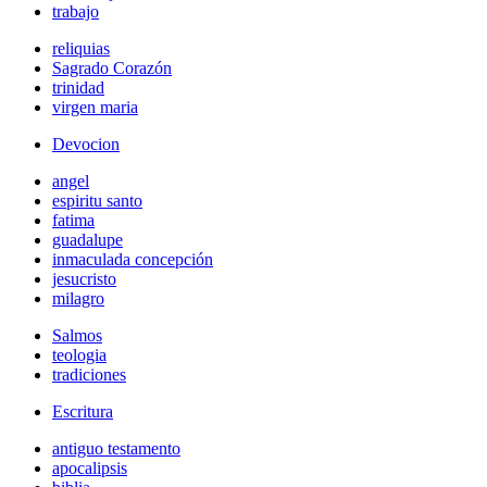
trabajo
reliquias
Sagrado Corazón
trinidad
virgen maria
Devocion
angel
espiritu santo
fatima
guadalupe
inmaculada concepción
jesucristo
milagro
Salmos
teologia
tradiciones
Escritura
antiguo testamento
apocalipsis