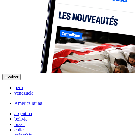
Volver
peru
venezuela
America latina
argentina
bolivia
brasil
chile