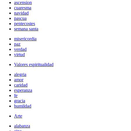
ascension
cuaresma
navidad
pascua
pentecostes
semana santa
misericordia
paz
verdad
virtud
Valores espiritualidad
alegria
amor
caridad
esperanza
fe
gracia
humildad
Arte
alabanza