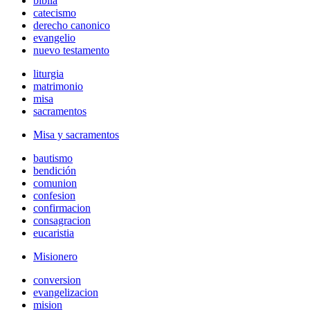
biblia
catecismo
derecho canonico
evangelio
nuevo testamento
liturgia
matrimonio
misa
sacramentos
Misa y sacramentos
bautismo
bendición
comunion
confesion
confirmacion
consagracion
eucaristia
Misionero
conversion
evangelizacion
mision