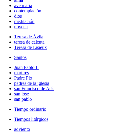
alma
ave maria
contemplación
dios
meditación
novena
Teresa de Ávila
teresa de calcuta
Teresa de Lisieux
Santos
Juan Pablo II
martires
Padre Pío
padres de la iglesia
san Francisco de Asís
san jose
san pablo
Tiempo ordinario
Tiempos litúrgicos
adviento