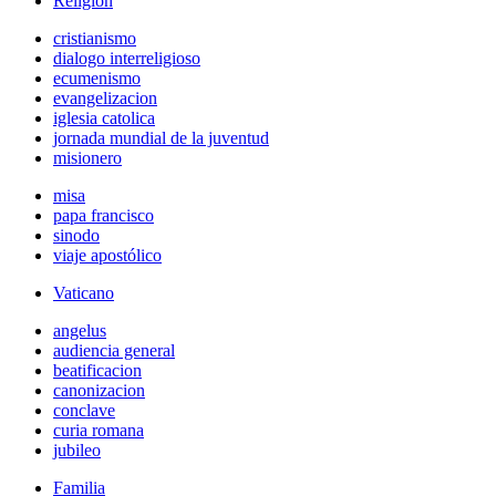
Religión
cristianismo
dialogo interreligioso
ecumenismo
evangelizacion
iglesia catolica
jornada mundial de la juventud
misionero
misa
papa francisco
sinodo
viaje apostólico
Vaticano
angelus
audiencia general
beatificacion
canonizacion
conclave
curia romana
jubileo
Familia