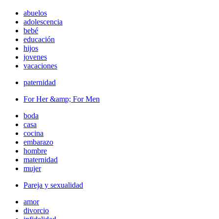
abuelos
adolescencia
bebé
educación
hijos
jovenes
vacaciones
paternidad
For Her &amp; For Men
boda
casa
cocina
embarazo
hombre
maternidad
mujer
Pareja y sexualidad
amor
divorcio