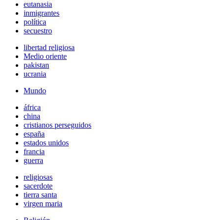
eutanasia
inmigrantes
política
secuestro
libertad religiosa
Medio oriente
pakistan
ucrania
Mundo
áfrica
china
cristianos perseguidos
españa
estados unidos
francia
guerra
religiosas
sacerdote
tierra santa
virgen maria