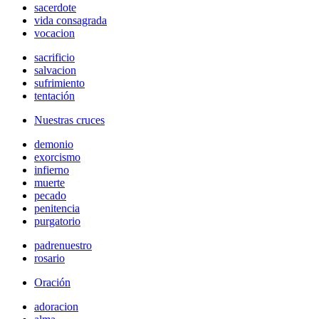
sacerdote
vida consagrada
vocacion
sacrificio
salvacion
sufrimiento
tentación
Nuestras cruces
demonio
exorcismo
infierno
muerte
pecado
penitencia
purgatorio
padrenuestro
rosario
Oración
adoracion