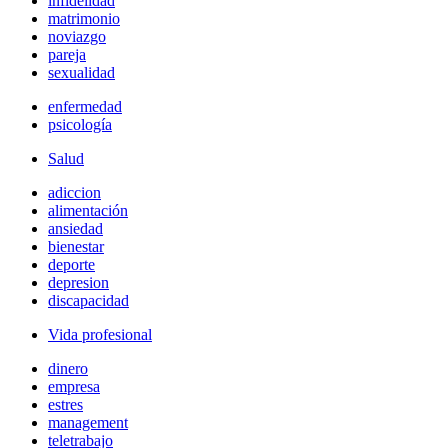
infidelidad
matrimonio
noviazgo
pareja
sexualidad
enfermedad
psicología
Salud
adiccion
alimentación
ansiedad
bienestar
deporte
depresion
discapacidad
Vida profesional
dinero
empresa
estres
management
teletrabajo