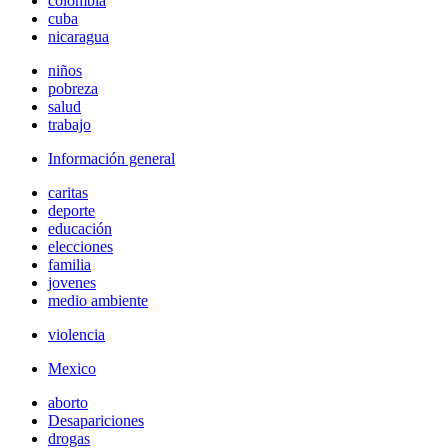
colombia
cuba
nicaragua
niños
pobreza
salud
trabajo
Información general
caritas
deporte
educación
elecciones
familia
jovenes
medio ambiente
violencia
Mexico
aborto
Desapariciones
drogas