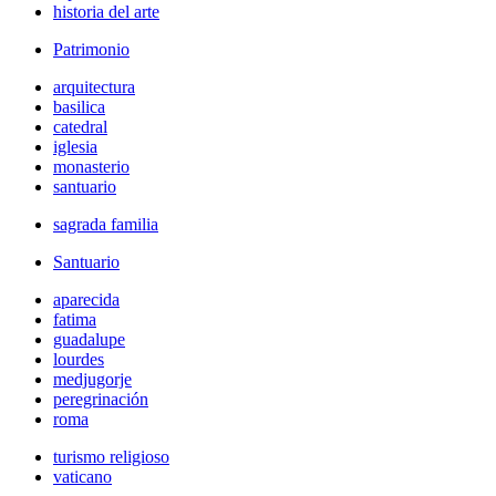
historia del arte
Patrimonio
arquitectura
basilica
catedral
iglesia
monasterio
santuario
sagrada familia
Santuario
aparecida
fatima
guadalupe
lourdes
medjugorje
peregrinación
roma
turismo religioso
vaticano