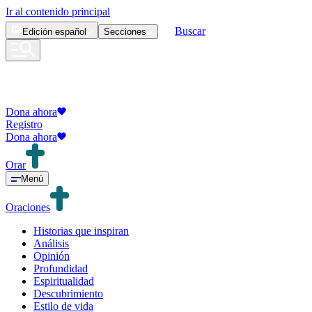
Ir al contenido principal
Buscar
Edición
español
Secciones
Dona ahora
Registro
Dona ahora
Orar
Menú
Oraciones
Historias que inspiran
Análisis
Opinión
Profundidad
Espiritualidad
Descubrimiento
Estilo de vida