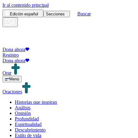
Ir al contenido principal
Buscar
Edición
español
Secciones
Dona ahora
Registro
Dona ahora
Orar
Menú
Oraciones
Historias que inspiran
Análisis
Opinión
Profundidad
Espiritualidad
Descubrimiento
Estilo de vida