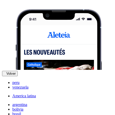
Volver
peru
venezuela
America latina
argentina
bolivia
brasil