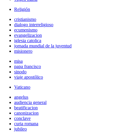
Religión
cristianismo
dialogo interreligioso
ecumenismo
evangelizacion
iglesia catolica
jornada mundial de la juventud
misionero
misa
papa francisco
sinodo
viaje apostólico
Vaticano
angelus
audiencia general
beatificacion
canonizacion
conclave
curia romana
jubileo