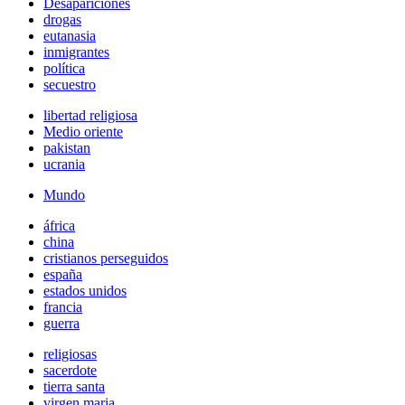
Desapariciones
drogas
eutanasia
inmigrantes
política
secuestro
libertad religiosa
Medio oriente
pakistan
ucrania
Mundo
áfrica
china
cristianos perseguidos
españa
estados unidos
francia
guerra
religiosas
sacerdote
tierra santa
virgen maria