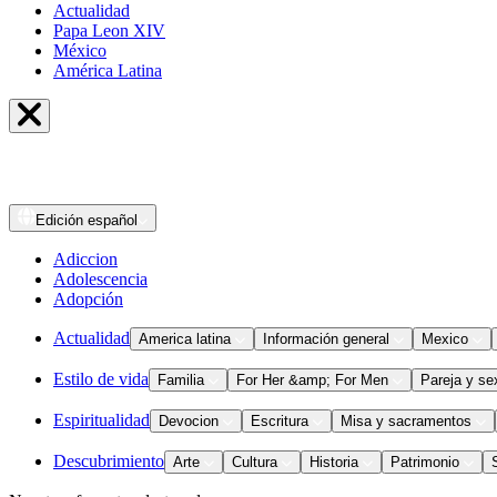
Actualidad
Papa Leon XIV
México
América Latina
Edición
español
Adiccion
Adolescencia
Adopción
Actualidad
America latina
Información general
Mexico
Estilo de vida
Familia
For Her &amp; For Men
Pareja y se
Espiritualidad
Devocion
Escritura
Misa y sacramentos
Descubrimiento
Arte
Cultura
Historia
Patrimonio