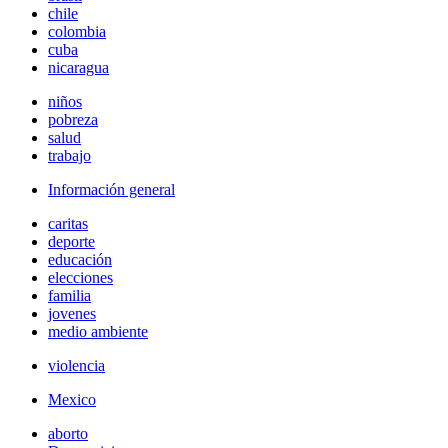
chile
colombia
cuba
nicaragua
niños
pobreza
salud
trabajo
Información general
caritas
deporte
educación
elecciones
familia
jovenes
medio ambiente
violencia
Mexico
aborto