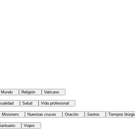
Mundo
Religión
Vaticano
xualidad
Salud
Vida profesional
Misionero
Nuestras cruces
Oración
Santos
Tiempos litúrgi
Santuario
Viajes