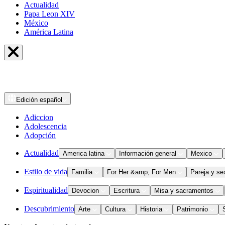
Actualidad
Papa Leon XIV
México
América Latina
Edición
español
Adiccion
Adolescencia
Adopción
Actualidad
America latina
Información general
Mexico
Estilo de vida
Familia
For Her &amp; For Men
Pareja y se
Espiritualidad
Devocion
Escritura
Misa y sacramentos
Descubrimiento
Arte
Cultura
Historia
Patrimonio