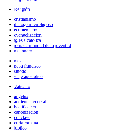
Religión
cristianismo
dialogo interreligioso
ecumenismo
evangelizacion
iglesia catolica
jornada mundial de la juventud
misionero
misa
papa francisco
sinodo
viaje apostólico
Vaticano
angelus
audiencia general
beatificacion
canonizacion
conclave
curia romana
jubileo