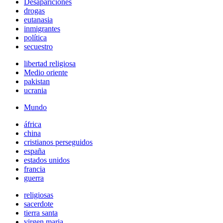
Desapariciones
drogas
eutanasia
inmigrantes
política
secuestro
libertad religiosa
Medio oriente
pakistan
ucrania
Mundo
áfrica
china
cristianos perseguidos
españa
estados unidos
francia
guerra
religiosas
sacerdote
tierra santa
virgen maria