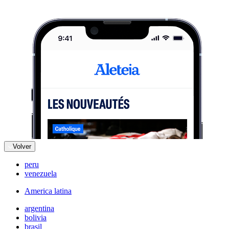
Volver
peru
venezuela
America latina
argentina
bolivia
brasil