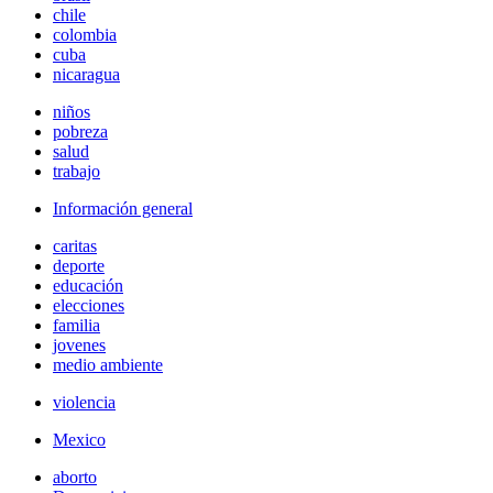
chile
colombia
cuba
nicaragua
niños
pobreza
salud
trabajo
Información general
caritas
deporte
educación
elecciones
familia
jovenes
medio ambiente
violencia
Mexico
aborto