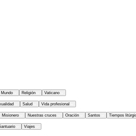
Mundo
Religión
Vaticano
xualidad
Salud
Vida profesional
Misionero
Nuestras cruces
Oración
Santos
Tiempos litúrgi
Santuario
Viajes