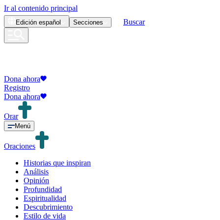
Ir al contenido principal
Buscar
Edición
español
Secciones
Dona ahora
Registro
Dona ahora
Orar
Menú
Oraciones
Historias que inspiran
Análisis
Opinión
Profundidad
Espiritualidad
Descubrimiento
Estilo de vida