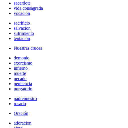
sacerdote
vida consagrada
vocacion
sacrificio
salvacion
sufrimiento
tentación
Nuestras cruces
demonio
exorcismo
infierno
muerte
pecado
penitencia
purgatorio
padrenuestro
rosario
Oración
adoracion