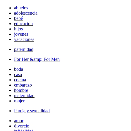
abuelos
adolescencia
bebé
educación
hijos
jovenes
vacaciones
paternidad
For Her &amp; For Men
boda
casa
cocina
embarazo
hombre
maternidad
mujer
Pareja y sexualidad
amor
divorcio