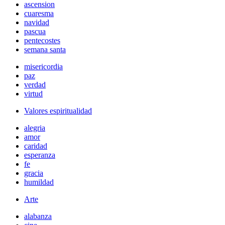
ascension
cuaresma
navidad
pascua
pentecostes
semana santa
misericordia
paz
verdad
virtud
Valores espiritualidad
alegria
amor
caridad
esperanza
fe
gracia
humildad
Arte
alabanza