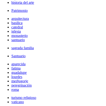
historia del arte
Patrimonio
arquitectura
basilica
catedral
iglesia
monasterio
santuario
sagrada familia
Santuario
aparecida
fatima
guadalupe
lourdes
medjugorje
peregrinación
roma
turismo religioso
vaticano