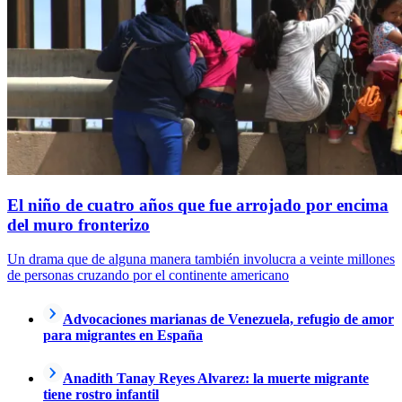
El niño de cuatro años que fue arrojado por encima
del muro fronterizo
Un drama que de alguna manera también involucra a veinte millones
de personas cruzando por el continente americano
Advocaciones marianas de Venezuela, refugio de amor
para migrantes en España
Anadith Tanay Reyes Alvarez: la muerte migrante
tiene rostro infantil