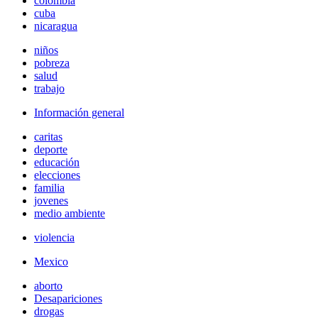
colombia
cuba
nicaragua
niños
pobreza
salud
trabajo
Información general
caritas
deporte
educación
elecciones
familia
jovenes
medio ambiente
violencia
Mexico
aborto
Desapariciones
drogas