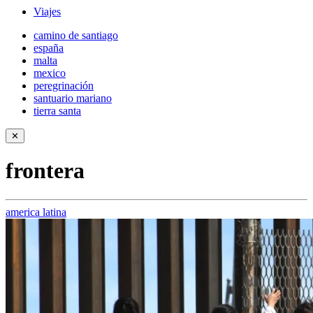
Viajes
camino de santiago
españa
malta
mexico
peregrinación
santuario mariano
tierra santa
✕
frontera
america latina