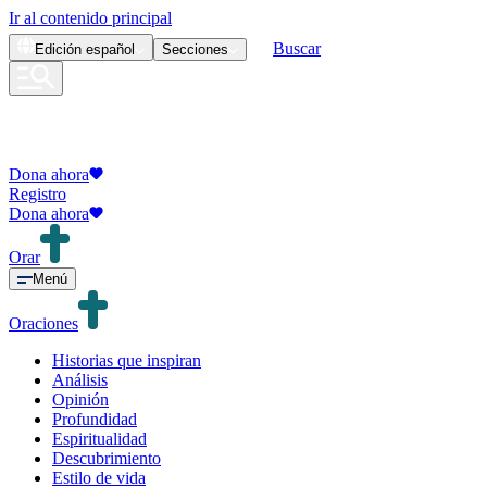
Ir al contenido principal
Buscar
Edición
español
Secciones
Dona ahora
Registro
Dona ahora
Orar
Menú
Oraciones
Historias que inspiran
Análisis
Opinión
Profundidad
Espiritualidad
Descubrimiento
Estilo de vida