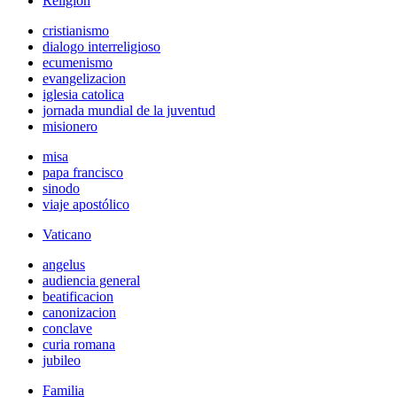
Religión
cristianismo
dialogo interreligioso
ecumenismo
evangelizacion
iglesia catolica
jornada mundial de la juventud
misionero
misa
papa francisco
sinodo
viaje apostólico
Vaticano
angelus
audiencia general
beatificacion
canonizacion
conclave
curia romana
jubileo
Familia