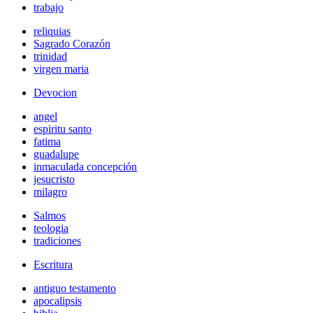
trabajo
reliquias
Sagrado Corazón
trinidad
virgen maria
Devocion
angel
espiritu santo
fatima
guadalupe
inmaculada concepción
jesucristo
milagro
Salmos
teologia
tradiciones
Escritura
antiguo testamento
apocalipsis