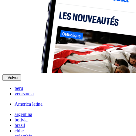
Volver
peru
venezuela
America latina
argentina
bolivia
brasil
chile