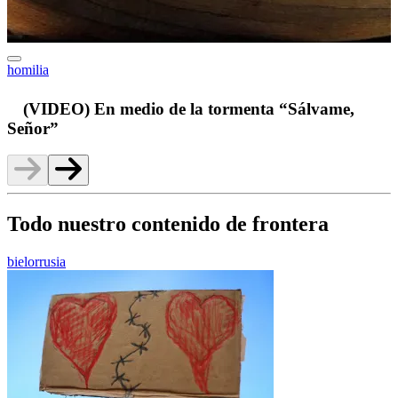
homilia
v
(VIDEO) En medio de la tormenta “Sálvame,
Señor”
Todo nuestro contenido de frontera
bielorrusia