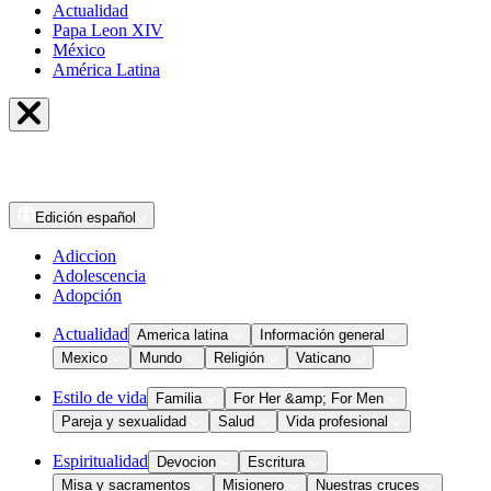
Actualidad
Papa Leon XIV
México
América Latina
Edición
español
Adiccion
Adolescencia
Adopción
Actualidad
America latina
Información general
Mexico
Mundo
Religión
Vaticano
Estilo de vida
Familia
For Her &amp; For Men
Pareja y sexualidad
Salud
Vida profesional
Espiritualidad
Devocion
Escritura
Misa y sacramentos
Misionero
Nuestras cruces