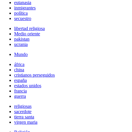
eutanasia
inmigrantes
política
secuestro
libertad religiosa
Medio oriente
pakistan
ucrania
Mundo
áfrica
china
cristianos perseguidos
españa
estados unidos
francia
guerra
religiosas
sacerdote
tierra santa
virgen maria