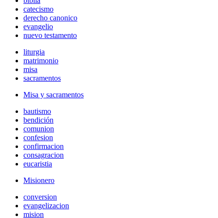
biblia
catecismo
derecho canonico
evangelio
nuevo testamento
liturgia
matrimonio
misa
sacramentos
Misa y sacramentos
bautismo
bendición
comunion
confesion
confirmacion
consagracion
eucaristia
Misionero
conversion
evangelizacion
mision