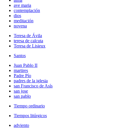
alma
ave maria
contemplación
dios
meditación
novena
Teresa de Ávila
teresa de calcuta
Teresa de Lisieux
Santos
Juan Pablo II
martires
Padre Pío
padres de la iglesia
san Francisco de Asís
san jose
san pablo
Tiempo ordinario
Tiempos litúrgicos
adviento