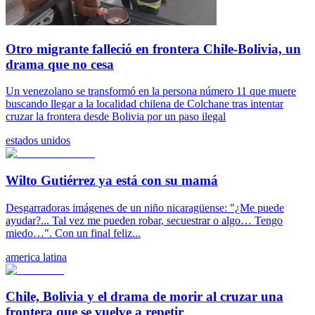
Otro migrante falleció en frontera Chile-Bolivia, un
drama que no cesa
Un venezolano se transformó en la persona número 11 que muere
buscando llegar a la localidad chilena de Colchane tras intentar
cruzar la frontera desde Bolivia por un paso ilegal
estados unidos
Wilto Gutiérrez ya está con su mamá
Desgarradoras imágenes de un niño nicaragüense: "¿Me puede
ayudar?... Tal vez me pueden robar, secuestrar o algo… Tengo
miedo…". Con un final feliz...
america latina
Chile, Bolivia y el drama de morir al cruzar una
frontera que se vuelve a repetir