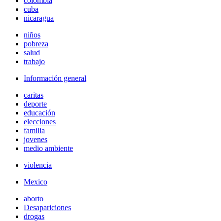
colombia
cuba
nicaragua
niños
pobreza
salud
trabajo
Información general
caritas
deporte
educación
elecciones
familia
jovenes
medio ambiente
violencia
Mexico
aborto
Desapariciones
drogas