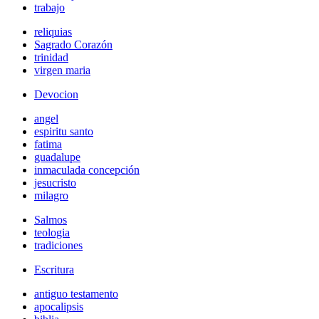
trabajo
reliquias
Sagrado Corazón
trinidad
virgen maria
Devocion
angel
espiritu santo
fatima
guadalupe
inmaculada concepción
jesucristo
milagro
Salmos
teologia
tradiciones
Escritura
antiguo testamento
apocalipsis