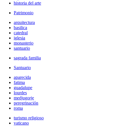
historia del arte
Patrimonio
arquitectura
basilica
catedral
iglesia
monasterio
santuario
sagrada familia
Santuario
aparecida
fatima
guadalupe
lourdes
medjugorje
peregrinación
roma
turismo religioso
vaticano