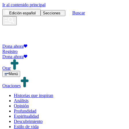
Ir al contenido principal
Buscar
Edición
español
Secciones
Dona ahora
Registro
Dona ahora
Orar
Menú
Oraciones
Historias que inspiran
Análisis
Opinión
Profundidad
Espiritualidad
Descubrimiento
Estilo de vida