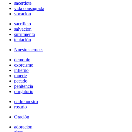
sacerdote
vida consagrada
vocacion
sacrificio
salvacion
sufrimiento
tentación
Nuestras cruces
demonio
exorcismo
infierno
muerte
pecado
penitencia
purgatorio
padrenuestro
rosario
Oración
adoracion