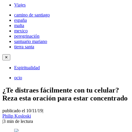
Viajes
camino de santiago
españa
malta
mexico
peregrinación
santuario mariano
tierra santa
✕
Espiritualidad
ocio
¿Te distraes fácilmente con tu celular?
Reza esta oración para estar concentrado
publicado el 10/11/19
|
Philip Kosloski
|
3
min de lectura