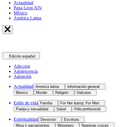
Actualidad
Papa Leon XIV
México
América Latina
Edición
español
Adiccion
Adolescencia
Adopción
Actualidad
America latina
Información general
Mexico
Mundo
Religión
Vaticano
Estilo de vida
Familia
For Her &amp; For Men
Pareja y sexualidad
Salud
Vida profesional
Espiritualidad
Devocion
Escritura
Misa y sacramentos
Misionero
Nuestras cruces