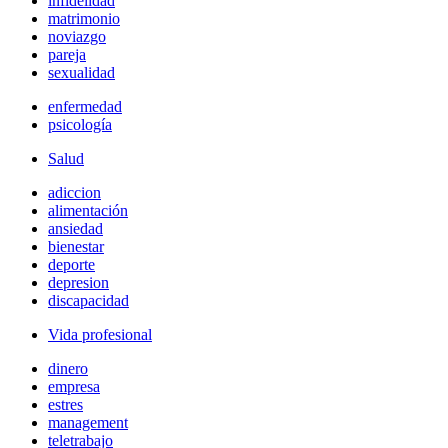
infidelidad
matrimonio
noviazgo
pareja
sexualidad
enfermedad
psicología
Salud
adiccion
alimentación
ansiedad
bienestar
deporte
depresion
discapacidad
Vida profesional
dinero
empresa
estres
management
teletrabajo