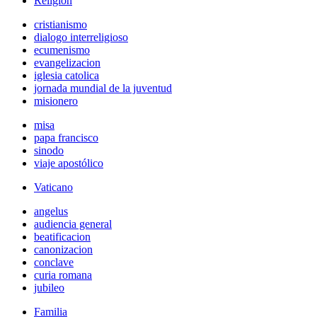
Religión
cristianismo
dialogo interreligioso
ecumenismo
evangelizacion
iglesia catolica
jornada mundial de la juventud
misionero
misa
papa francisco
sinodo
viaje apostólico
Vaticano
angelus
audiencia general
beatificacion
canonizacion
conclave
curia romana
jubileo
Familia