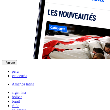
Volver
peru
venezuela
America latina
argentina
bolivia
brasil
chile