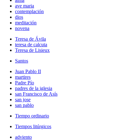
alma
ave maria
contemplación
dios
meditación
novena
Teresa de Ávila
teresa de calcuta
Teresa de Lisieux
Santos
Juan Pablo II
martires
Padre Pío
padres de la iglesia
san Francisco de Asís
san jose
san pablo
Tiempo ordinario
Tiempos litúrgicos
adviento