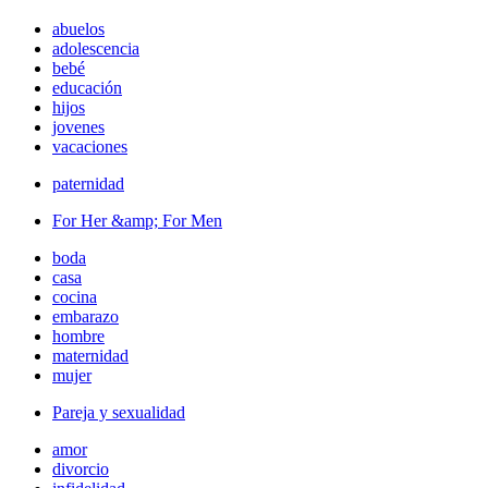
abuelos
adolescencia
bebé
educación
hijos
jovenes
vacaciones
paternidad
For Her &amp; For Men
boda
casa
cocina
embarazo
hombre
maternidad
mujer
Pareja y sexualidad
amor
divorcio