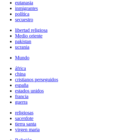
eutanasia
inmigrantes
política
secuestro
libertad religiosa
Medio oriente
pakistan
ucrania
Mundo
áfrica
china
cristianos perseguidos
españa
estados unidos
francia
guerra
religiosas
sacerdote
tierra santa
virgen maria