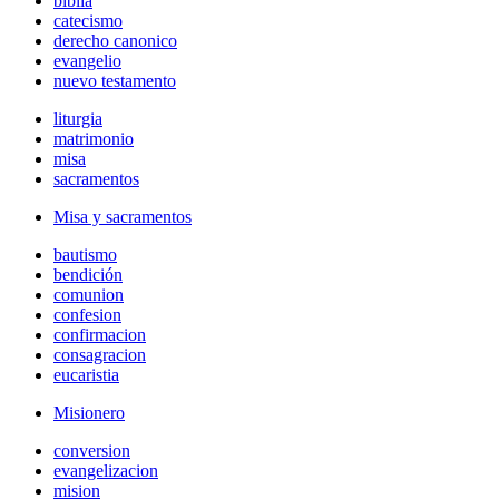
biblia
catecismo
derecho canonico
evangelio
nuevo testamento
liturgia
matrimonio
misa
sacramentos
Misa y sacramentos
bautismo
bendición
comunion
confesion
confirmacion
consagracion
eucaristia
Misionero
conversion
evangelizacion
mision