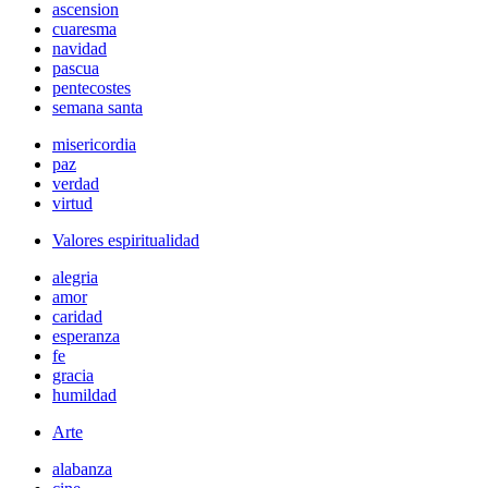
ascension
cuaresma
navidad
pascua
pentecostes
semana santa
misericordia
paz
verdad
virtud
Valores espiritualidad
alegria
amor
caridad
esperanza
fe
gracia
humildad
Arte
alabanza