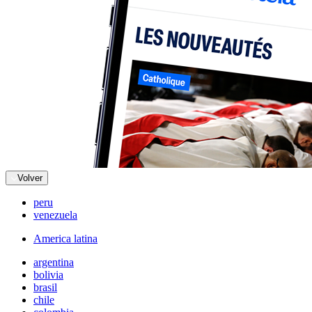
Volver
peru
venezuela
America latina
argentina
bolivia
brasil
chile