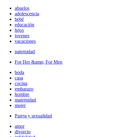
abuelos
adolescencia
bebé
educación
hijos
jovenes
vacaciones
paternidad
For Her &amp; For Men
boda
casa
cocina
embarazo
hombre
maternidad
mujer
Pareja y sexualidad
amor
divorcio