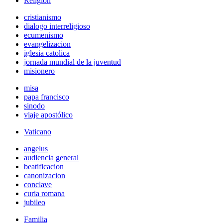
Religión
cristianismo
dialogo interreligioso
ecumenismo
evangelizacion
iglesia catolica
jornada mundial de la juventud
misionero
misa
papa francisco
sinodo
viaje apostólico
Vaticano
angelus
audiencia general
beatificacion
canonizacion
conclave
curia romana
jubileo
Familia