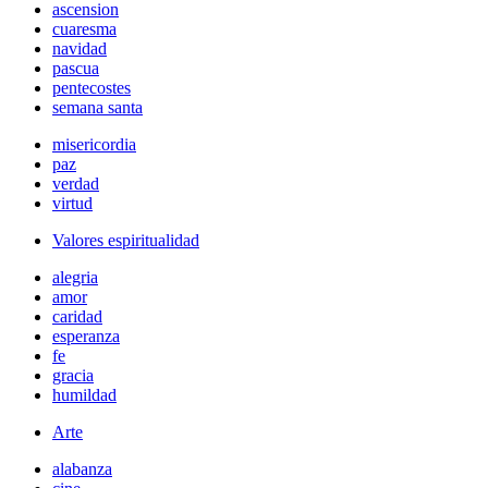
ascension
cuaresma
navidad
pascua
pentecostes
semana santa
misericordia
paz
verdad
virtud
Valores espiritualidad
alegria
amor
caridad
esperanza
fe
gracia
humildad
Arte
alabanza