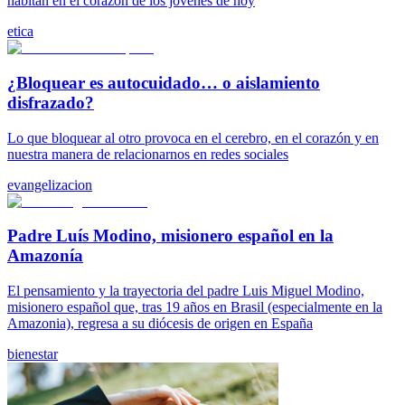
habitan en el corazón de los jóvenes de hoy
etica
¿Bloquear es autocuidado… o aislamiento
disfrazado?
Lo que bloquear al otro provoca en el cerebro, en el corazón y en
nuestra manera de relacionarnos en redes sociales
evangelizacion
Padre Luís Modino, misionero español en la
Amazonía
El pensamiento y la trayectoria del padre Luis Miguel Modino,
misionero español que, tras 19 años en Brasil (especialmente en la
Amazonia), regresa a su diócesis de origen en España
bienestar