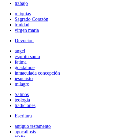
trabajo
reliquias
Sagrado Corazón
trinidad
virgen maria
Devocion
angel
espiritu santo
fatima
guadalupe
inmaculada concepción
jesucristo
milagro
Salmos
teologia
tradiciones
Escritura
antiguo testamento
apocalipsis