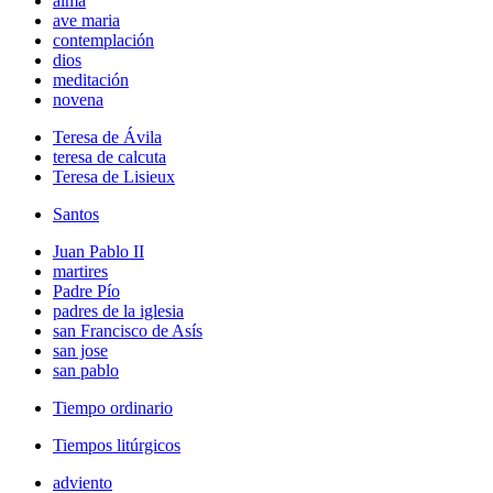
alma
ave maria
contemplación
dios
meditación
novena
Teresa de Ávila
teresa de calcuta
Teresa de Lisieux
Santos
Juan Pablo II
martires
Padre Pío
padres de la iglesia
san Francisco de Asís
san jose
san pablo
Tiempo ordinario
Tiempos litúrgicos
adviento