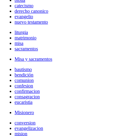
biblia
catecismo
derecho canonico
evangelio
nuevo testamento
liturgia
matrimonio
misa
sacramentos
Misa y sacramentos
bautismo
bendición
comunion
confesion
confirmacion
consagracion
eucaristia
Misionero
conversion
evangelizacion
mision