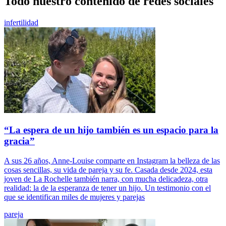
Todo nuestro contenido de redes sociales
infertilidad
“La espera de un hijo también es un espacio para la
gracia”
A sus 26 años, Anne-Louise comparte en Instagram la belleza de las
cosas sencillas, su vida de pareja y su fe. Casada desde 2024, esta
joven de La Rochelle también narra, con mucha delicadeza, otra
realidad: la de la esperanza de tener un hijo. Un testimonio con el
que se identifican miles de mujeres y parejas
pareja