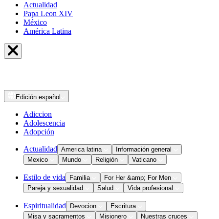
Actualidad
Papa Leon XIV
México
América Latina
Edición
español
Adiccion
Adolescencia
Adopción
Actualidad
America latina
Información general
Mexico
Mundo
Religión
Vaticano
Estilo de vida
Familia
For Her &amp; For Men
Pareja y sexualidad
Salud
Vida profesional
Espiritualidad
Devocion
Escritura
Misa y sacramentos
Misionero
Nuestras cruces