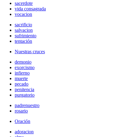
sacerdote
vida consagrada
vocacion
sacrificio
salvacion
sufrimiento
tentación
Nuestras cruces
demonio
exorcismo
infierno
muerte
pecado
penitencia
purgatorio
padrenuestro
rosario
Oración
adoracion