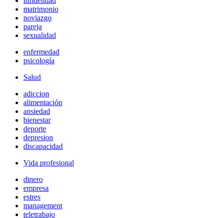
infidelidad
matrimonio
noviazgo
pareja
sexualidad
enfermedad
psicología
Salud
adiccion
alimentación
ansiedad
bienestar
deporte
depresion
discapacidad
Vida profesional
dinero
empresa
estres
management
teletrabajo