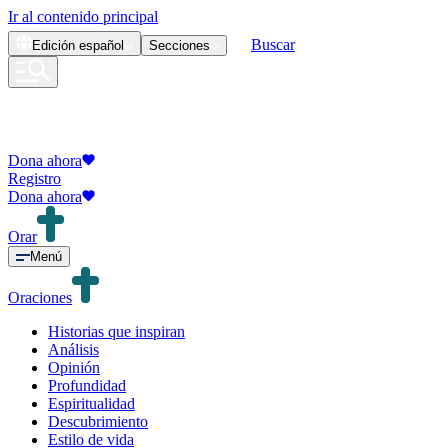
Ir al contenido principal
Buscar
Edición
español
Secciones
Dona ahora
Registro
Dona ahora
Orar
Menú
Oraciones
Historias que inspiran
Análisis
Opinión
Profundidad
Espiritualidad
Descubrimiento
Estilo de vida