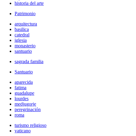
historia del arte
Patrimonio
arquitectura
basilica
catedral
iglesia
monasterio
santuario
sagrada familia
Santuario
aparecida
fatima
guadalupe
lourdes
medjugorje
peregrinación
roma
turismo religioso
vaticano