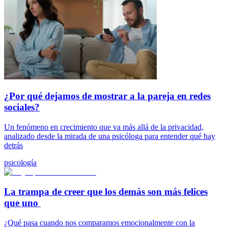
¿Por qué dejamos de mostrar a la pareja en redes
sociales?
Un fenómeno en crecimiento que va más allá de la privacidad,
analizado desde la mirada de una psicóloga para entender qué hay
detrás
psicología
La trampa de creer que los demás son más felices
que uno
¿Qué pasa cuando nos comparamos emocionalmente con la