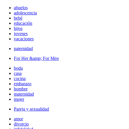
abuelos
adolescencia
bebé
educación
hijos
jovenes
vacaciones
paternidad
For Her &amp; For Men
boda
casa
cocina
embarazo
hombre
maternidad
mujer
Pareja y sexualidad
amor
divorcio