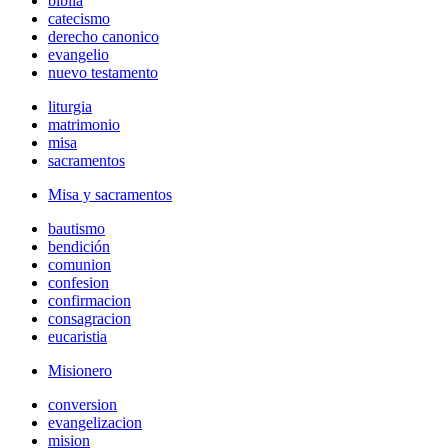
biblia
catecismo
derecho canonico
evangelio
nuevo testamento
liturgia
matrimonio
misa
sacramentos
Misa y sacramentos
bautismo
bendición
comunion
confesion
confirmacion
consagracion
eucaristia
Misionero
conversion
evangelizacion
mision