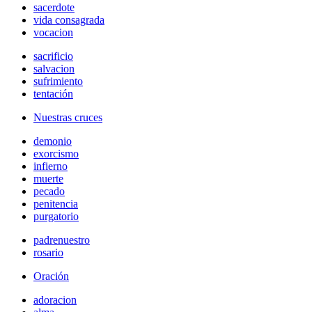
sacerdote
vida consagrada
vocacion
sacrificio
salvacion
sufrimiento
tentación
Nuestras cruces
demonio
exorcismo
infierno
muerte
pecado
penitencia
purgatorio
padrenuestro
rosario
Oración
adoracion