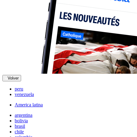
Volver
peru
venezuela
America latina
argentina
bolivia
brasil
chile