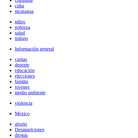
colombia
cuba
nicaragua
niños
pobreza
salud
trabajo
Información general
caritas
deporte
educación
elecciones
familia
jovenes
medio ambiente
violencia
Mexico
aborto
Desapariciones
drogas