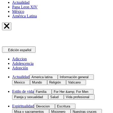
Actualidad
Papa Leon XIV
México
América Latina
Edición
español
Adiccion
Adolescencia
Adopción
Actualidad
America latina
Información general
Mexico
Mundo
Religión
Vaticano
Estilo de vida
Familia
For Her &amp; For Men
Pareja y sexualidad
Salud
Vida profesional
Espiritualidad
Devocion
Escritura
Misa y sacramentos
Misionero
Nuestras cruces