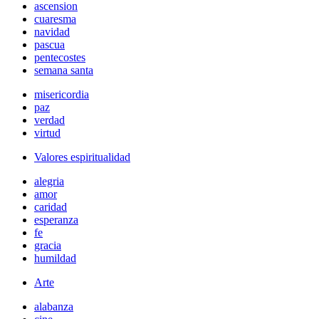
ascension
cuaresma
navidad
pascua
pentecostes
semana santa
misericordia
paz
verdad
virtud
Valores espiritualidad
alegria
amor
caridad
esperanza
fe
gracia
humildad
Arte
alabanza