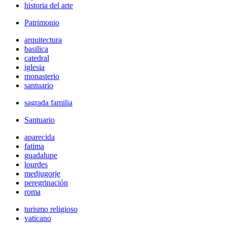
historia del arte
Patrimonio
arquitectura
basilica
catedral
iglesia
monasterio
santuario
sagrada familia
Santuario
aparecida
fatima
guadalupe
lourdes
medjugorje
peregrinación
roma
turismo religioso
vaticano