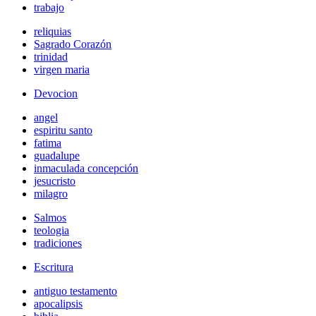
trabajo
reliquias
Sagrado Corazón
trinidad
virgen maria
Devocion
angel
espiritu santo
fatima
guadalupe
inmaculada concepción
jesucristo
milagro
Salmos
teologia
tradiciones
Escritura
antiguo testamento
apocalipsis