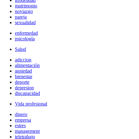
infidelidad
matrimonio
noviazgo
pareja
sexualidad
enfermedad
psicología
Salud
adiccion
alimentación
ansiedad
bienestar
deporte
depresion
discapacidad
Vida profesional
dinero
empresa
estres
management
teletrabajo