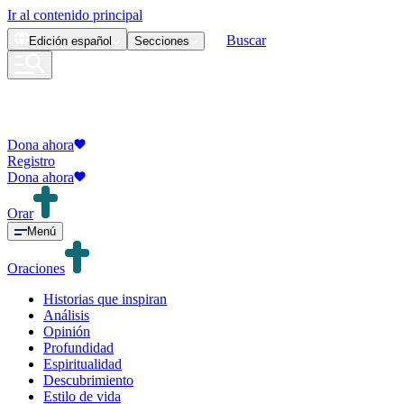
Ir al contenido principal
Buscar
Edición
español
Secciones
Dona ahora
Registro
Dona ahora
Orar
Menú
Oraciones
Historias que inspiran
Análisis
Opinión
Profundidad
Espiritualidad
Descubrimiento
Estilo de vida