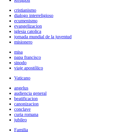
Religión
cristianismo
dialogo interreligioso
ecumenismo
evangelizacion
iglesia catolica
jornada mundial de la juventud
misionero
misa
papa francisco
sinodo
viaje apostólico
Vaticano
angelus
audiencia general
beatificacion
canonizacion
conclave
curia romana
jubileo
Familia