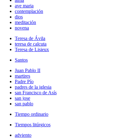
alma
ave maria
contemplación
dios
meditación
novena
Teresa de Ávila
teresa de calcuta
Teresa de Lisieux
Santos
Juan Pablo II
martires
Padre Pío
padres de la iglesia
san Francisco de Asís
san jose
san pablo
Tiempo ordinario
Tiempos litúrgicos
adviento