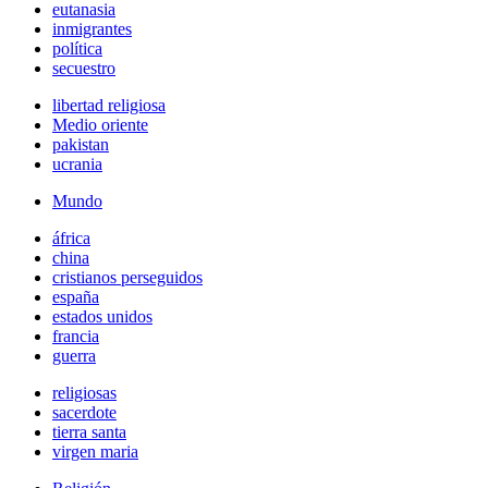
eutanasia
inmigrantes
política
secuestro
libertad religiosa
Medio oriente
pakistan
ucrania
Mundo
áfrica
china
cristianos perseguidos
españa
estados unidos
francia
guerra
religiosas
sacerdote
tierra santa
virgen maria