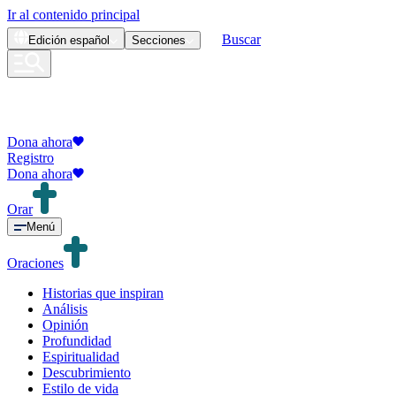
Ir al contenido principal
Buscar
Edición
español
Secciones
Dona ahora
Registro
Dona ahora
Orar
Menú
Oraciones
Historias que inspiran
Análisis
Opinión
Profundidad
Espiritualidad
Descubrimiento
Estilo de vida