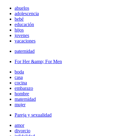
abuelos
adolescencia
bebé
educación
hijos
jovenes
vacaciones
paternidad
For Her &amp; For Men
boda
casa
cocina
embarazo
hombre
maternidad
mujer
Pareja y sexualidad
amor
divorcio