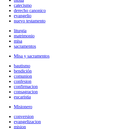
biblia
catecismo
derecho canonico
evangelio
nuevo testamento
liturgia
matrimonio
misa
sacramentos
Misa y sacramentos
bautismo
bendición
comunion
confesion
confirmacion
consagracion
eucaristia
Misionero
conversion
evangelizacion
mision