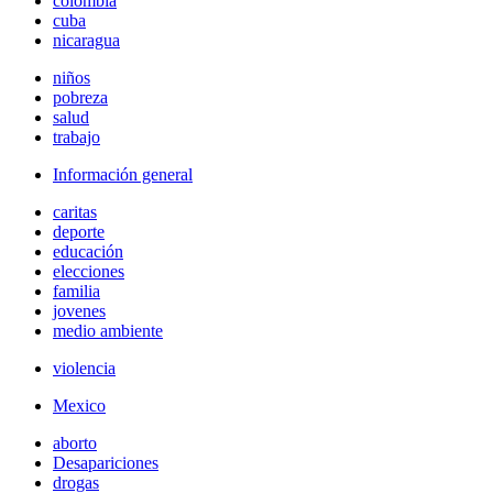
colombia
cuba
nicaragua
niños
pobreza
salud
trabajo
Información general
caritas
deporte
educación
elecciones
familia
jovenes
medio ambiente
violencia
Mexico
aborto
Desapariciones
drogas