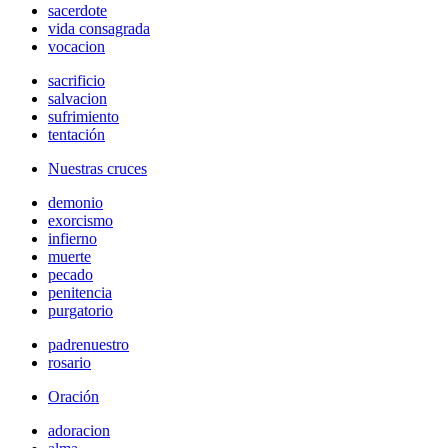
sacerdote
vida consagrada
vocacion
sacrificio
salvacion
sufrimiento
tentación
Nuestras cruces
demonio
exorcismo
infierno
muerte
pecado
penitencia
purgatorio
padrenuestro
rosario
Oración
adoracion