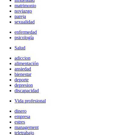
infidelidad
matrimonio
noviazgo
pareja
sexualidad
enfermedad
psicología
Salud
adiccion
alimentación
ansiedad
bienestar
deporte
depresion
discapacidad
Vida profesional
dinero
empresa
estres
management
teletrabajo