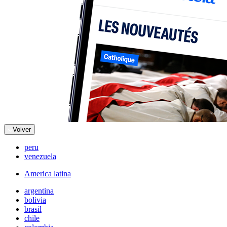
Volver
peru
venezuela
America latina
argentina
bolivia
brasil
chile