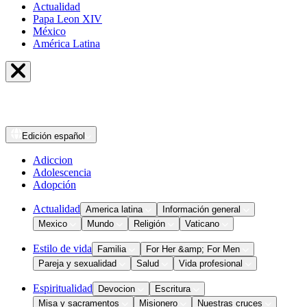
Actualidad
Papa Leon XIV
México
América Latina
Edición
español
Adiccion
Adolescencia
Adopción
Actualidad
America latina
Información general
Mexico
Mundo
Religión
Vaticano
Estilo de vida
Familia
For Her &amp; For Men
Pareja y sexualidad
Salud
Vida profesional
Espiritualidad
Devocion
Escritura
Misa y sacramentos
Misionero
Nuestras cruces