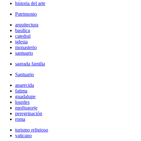
historia del arte
Patrimonio
arquitectura
basilica
catedral
iglesia
monasterio
santuario
sagrada familia
Santuario
aparecida
fatima
guadalupe
lourdes
medjugorje
peregrinación
roma
turismo religioso
vaticano