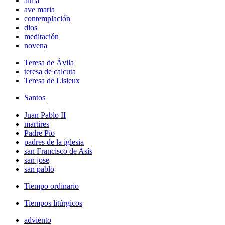
alma
ave maria
contemplación
dios
meditación
novena
Teresa de Ávila
teresa de calcuta
Teresa de Lisieux
Santos
Juan Pablo II
martires
Padre Pío
padres de la iglesia
san Francisco de Asís
san jose
san pablo
Tiempo ordinario
Tiempos litúrgicos
adviento