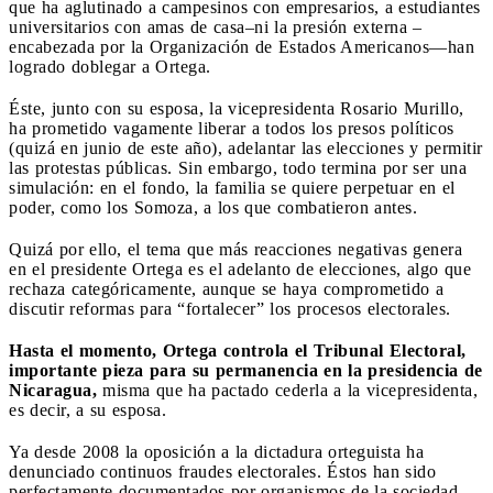
que ha aglutinado a campesinos con empresarios, a estudiantes
universitarios con amas de casa–ni la presión externa –
encabezada por la Organización de Estados Americanos—han
logrado doblegar a Ortega.
Éste, junto con su esposa, la vicepresidenta Rosario Murillo,
ha prometido vagamente liberar a todos los presos políticos
(quizá en junio de este año), adelantar las elecciones y permitir
las protestas públicas. Sin embargo, todo termina por ser una
simulación: en el fondo, la familia se quiere perpetuar en el
poder, como los Somoza, a los que combatieron antes.
Quizá por ello, el tema que más reacciones negativas genera
en el presidente Ortega es el adelanto de elecciones, algo que
rechaza categóricamente, aunque se haya comprometido a
discutir reformas para “fortalecer” los procesos electorales.
Hasta el momento, Ortega controla el Tribunal Electoral,
importante pieza para su permanencia en la presidencia de
Nicaragua,
misma que ha pactado cederla a la vicepresidenta,
es decir, a su esposa.
Ya desde 2008 la oposición a la dictadura orteguista ha
denunciado continuos fraudes electorales. Éstos han sido
perfectamente documentados por organismos de la sociedad