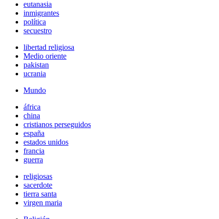
eutanasia
inmigrantes
política
secuestro
libertad religiosa
Medio oriente
pakistan
ucrania
Mundo
áfrica
china
cristianos perseguidos
españa
estados unidos
francia
guerra
religiosas
sacerdote
tierra santa
virgen maria