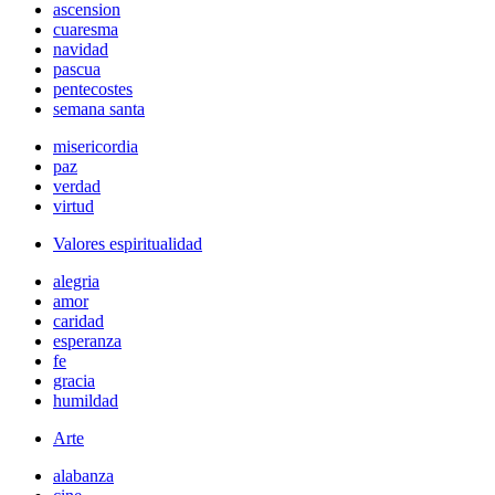
ascension
cuaresma
navidad
pascua
pentecostes
semana santa
misericordia
paz
verdad
virtud
Valores espiritualidad
alegria
amor
caridad
esperanza
fe
gracia
humildad
Arte
alabanza