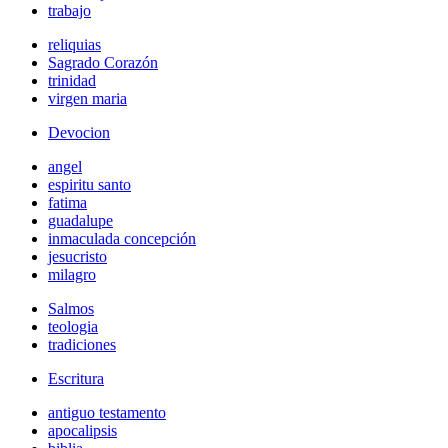
trabajo
reliquias
Sagrado Corazón
trinidad
virgen maria
Devocion
angel
espiritu santo
fatima
guadalupe
inmaculada concepción
jesucristo
milagro
Salmos
teologia
tradiciones
Escritura
antiguo testamento
apocalipsis