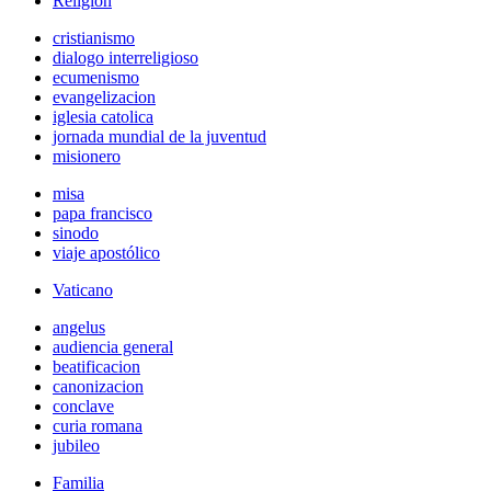
Religión
cristianismo
dialogo interreligioso
ecumenismo
evangelizacion
iglesia catolica
jornada mundial de la juventud
misionero
misa
papa francisco
sinodo
viaje apostólico
Vaticano
angelus
audiencia general
beatificacion
canonizacion
conclave
curia romana
jubileo
Familia