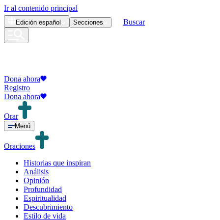
Ir al contenido principal
Buscar
Edición
español
Secciones
Dona ahora
Registro
Dona ahora
Orar
Menú
Oraciones
Historias que inspiran
Análisis
Opinión
Profundidad
Espiritualidad
Descubrimiento
Estilo de vida