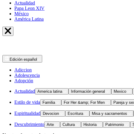
Actualidad
Papa Leon XIV
México
América Latina
Edición
español
Adiccion
Adolescencia
Adopción
Actualidad
America latina
Información general
Mexico
Estilo de vida
Familia
For Her &amp; For Men
Pareja y se
Espiritualidad
Devocion
Escritura
Misa y sacramentos
Descubrimiento
Arte
Cultura
Historia
Patrimonio