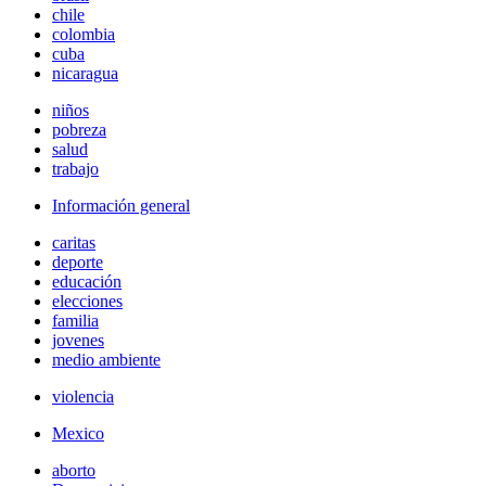
chile
colombia
cuba
nicaragua
niños
pobreza
salud
trabajo
Información general
caritas
deporte
educación
elecciones
familia
jovenes
medio ambiente
violencia
Mexico
aborto