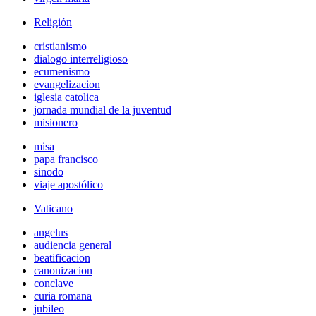
Religión
cristianismo
dialogo interreligioso
ecumenismo
evangelizacion
iglesia catolica
jornada mundial de la juventud
misionero
misa
papa francisco
sinodo
viaje apostólico
Vaticano
angelus
audiencia general
beatificacion
canonizacion
conclave
curia romana
jubileo