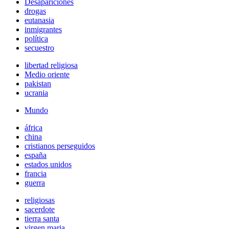
Desapariciones
drogas
eutanasia
inmigrantes
política
secuestro
libertad religiosa
Medio oriente
pakistan
ucrania
Mundo
áfrica
china
cristianos perseguidos
españa
estados unidos
francia
guerra
religiosas
sacerdote
tierra santa
virgen maria