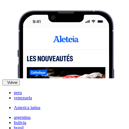
Volver
peru
venezuela
America latina
argentina
bolivia
brasil