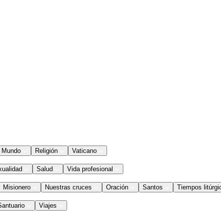
Mundo
Religión
Vaticano
xualidad
Salud
Vida profesional
Misionero
Nuestras cruces
Oración
Santos
Tiempos litúrgi
Santuario
Viajes