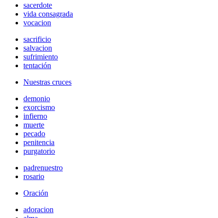
sacerdote
vida consagrada
vocacion
sacrificio
salvacion
sufrimiento
tentación
Nuestras cruces
demonio
exorcismo
infierno
muerte
pecado
penitencia
purgatorio
padrenuestro
rosario
Oración
adoracion