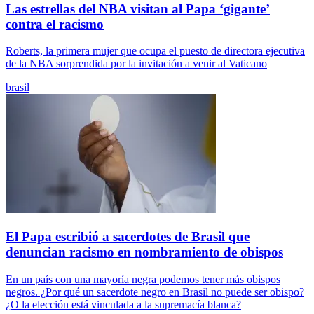
Las estrellas del NBA visitan al Papa ‘gigante’
contra el racismo
Roberts, la primera mujer que ocupa el puesto de directora ejecutiva
de la NBA sorprendida por la invitación a venir al Vaticano
brasil
El Papa escribió a sacerdotes de Brasil que
denuncian racismo en nombramiento de obispos
En un país con una mayoría negra podemos tener más obispos
negros. ¿Por qué un sacerdote negro en Brasil no puede ser obispo?
¿O la elección está vinculada a la supremacía blanca?