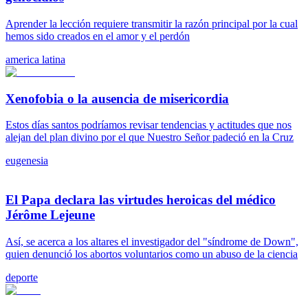
Aprender la lección requiere transmitir la razón principal por la cual
hemos sido creados en el amor y el perdón
america latina
Xenofobia o la ausencia de misericordia
Estos días santos podríamos revisar tendencias y actitudes que nos
alejan del plan divino por el que Nuestro Señor padeció en la Cruz
eugenesia
El Papa declara las virtudes heroicas del médico
Jérôme Lejeune
Así, se acerca a los altares el investigador del "síndrome de Down",
quien denunció los abortos voluntarios como un abuso de la ciencia
deporte