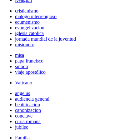
Religión
cristianismo
dialogo interreligioso
ecumenismo
evangelizacion
iglesia catolica
jornada mundial de la juventud
misionero
misa
papa francisco
sinodo
viaje apostólico
Vaticano
angelus
audiencia general
beatificacion
canonizacion
conclave
curia romana
jubileo
Familia