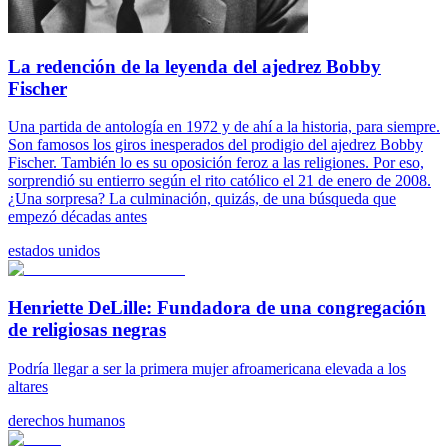
La redención de la leyenda del ajedrez Bobby
Fischer
Una partida de antología en 1972 y de ahí a la historia, para siempre.
Son famosos los giros inesperados del prodigio del ajedrez Bobby
Fischer. También lo es su oposición feroz a las religiones. Por eso,
sorprendió su entierro según el rito católico el 21 de enero de 2008.
¿Una sorpresa? La culminación, quizás, de una búsqueda que
empezó décadas antes
estados unidos
Henriette DeLille: Fundadora de una congregación
de religiosas negras
Podría llegar a ser la primera mujer afroamericana elevada a los
altares
derechos humanos