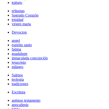
trabajo
reliquias
Sagrado Corazón
trinidad
virgen maria
Devocion
angel
espiritu santo
fatima
guadalupe
inmaculada concepción
jesucristo
milagro
Salmos
teologia
tradiciones
Escritura
antiguo testamento
apocalipsis