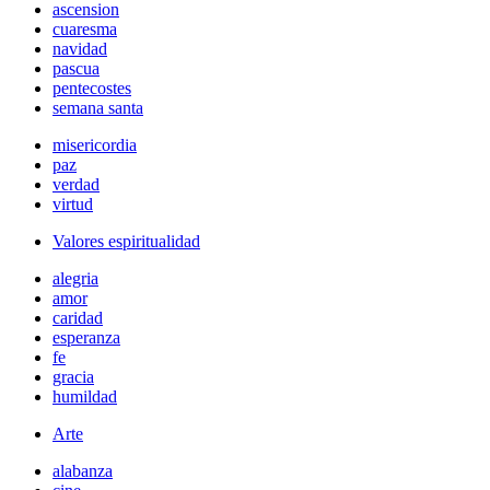
ascension
cuaresma
navidad
pascua
pentecostes
semana santa
misericordia
paz
verdad
virtud
Valores espiritualidad
alegria
amor
caridad
esperanza
fe
gracia
humildad
Arte
alabanza