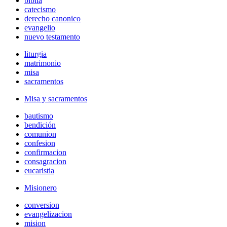
biblia
catecismo
derecho canonico
evangelio
nuevo testamento
liturgia
matrimonio
misa
sacramentos
Misa y sacramentos
bautismo
bendición
comunion
confesion
confirmacion
consagracion
eucaristia
Misionero
conversion
evangelizacion
mision