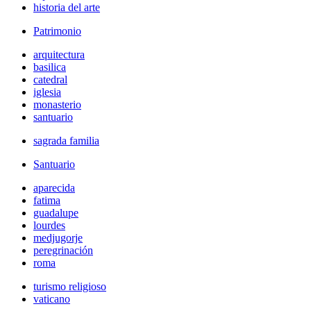
historia del arte
Patrimonio
arquitectura
basilica
catedral
iglesia
monasterio
santuario
sagrada familia
Santuario
aparecida
fatima
guadalupe
lourdes
medjugorje
peregrinación
roma
turismo religioso
vaticano