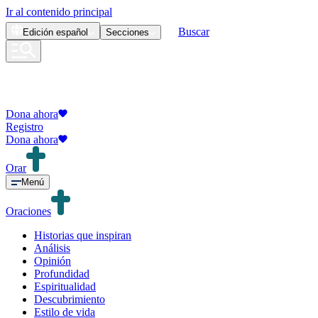
Ir al contenido principal
Buscar
Edición
español
Secciones
Dona ahora
Registro
Dona ahora
Orar
Menú
Oraciones
Historias que inspiran
Análisis
Opinión
Profundidad
Espiritualidad
Descubrimiento
Estilo de vida