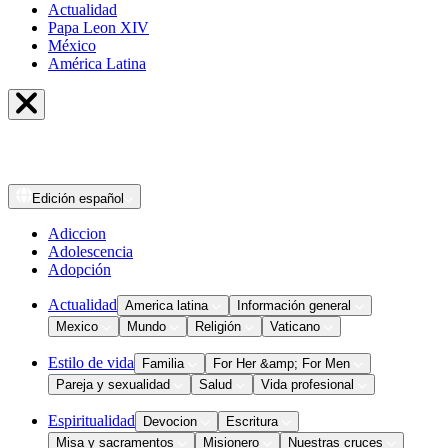
Actualidad
Papa Leon XIV
México
América Latina
Edición
español
Adiccion
Adolescencia
Adopción
Actualidad
America latina
Información general
Mexico
Mundo
Religión
Vaticano
Estilo de vida
Familia
For Her &amp; For Men
Pareja y sexualidad
Salud
Vida profesional
Espiritualidad
Devocion
Escritura
Misa y sacramentos
Misionero
Nuestras cruces