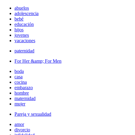
abuelos
adolescencia
bebé
educación
hijos
jovenes
vacaciones
paternidad
For Her &amp; For Men
boda
casa
cocina
embarazo
hombre
maternidad
mujer
Pareja y sexualidad
amor
divorcio