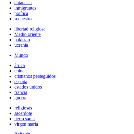
eutanasia
inmigrantes
política
secuestro
libertad religiosa
Medio oriente
pakistan
ucrania
Mundo
áfrica
china
cristianos perseguidos
españa
estados unidos
francia
guerra
religiosas
sacerdote
tierra santa
virgen maria