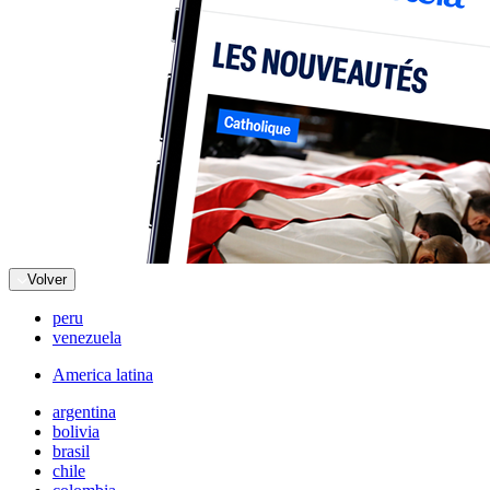
Volver
peru
venezuela
America latina
argentina
bolivia
brasil
chile