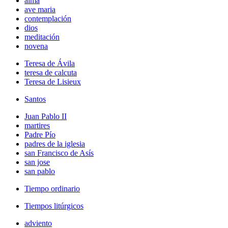
alma
ave maria
contemplación
dios
meditación
novena
Teresa de Ávila
teresa de calcuta
Teresa de Lisieux
Santos
Juan Pablo II
martires
Padre Pío
padres de la iglesia
san Francisco de Asís
san jose
san pablo
Tiempo ordinario
Tiempos litúrgicos
adviento