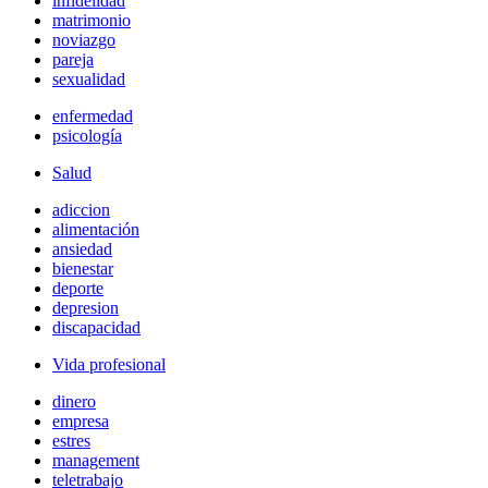
infidelidad
matrimonio
noviazgo
pareja
sexualidad
enfermedad
psicología
Salud
adiccion
alimentación
ansiedad
bienestar
deporte
depresion
discapacidad
Vida profesional
dinero
empresa
estres
management
teletrabajo