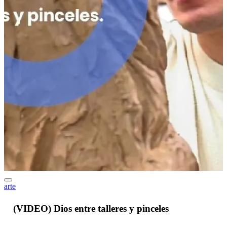
arte
J
(VIDEO) Dios entre talleres y pinceles