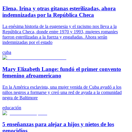
Elena, Irina y otras gitanas esterilizadas, ahora
indemnizadas ​​por la República Checa
La enésima historia de la eugenesia y el racismo nos lleva a la
República Checa, donde entre 1970 y 1993, mujeres romaníes
fueron esterilizadas a la fuerza y ​​engañadas. Ahora serán
indemnizadas ​​por el estado
cuba
Mary Elizabeth Lange: fundó el primer convento
femenino afroamericano
En la América esclavista, una mujer venida de Cuba ayudó a los
niños negros a formarse y creó una red de ayuda a la comunidad
negra de Baltimore
educación
5 enseñanzas para alejar a hijos y nietos de los
genocidios