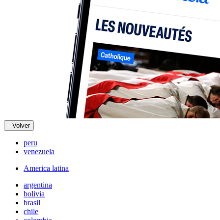
Volver
peru
venezuela
America latina
argentina
bolivia
brasil
chile