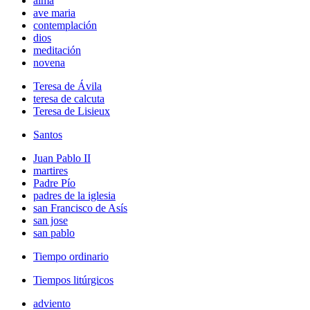
alma
ave maria
contemplación
dios
meditación
novena
Teresa de Ávila
teresa de calcuta
Teresa de Lisieux
Santos
Juan Pablo II
martires
Padre Pío
padres de la iglesia
san Francisco de Asís
san jose
san pablo
Tiempo ordinario
Tiempos litúrgicos
adviento