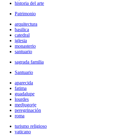
historia del arte
Patrimonio
arquitectura
basilica
catedral
iglesia
monasterio
santuario
sagrada familia
Santuario
aparecida
fatima
guadalupe
lourdes
medjugorje
peregrinación
roma
turismo religioso
vaticano