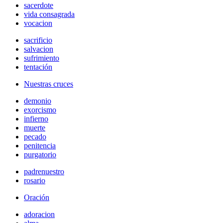
sacerdote
vida consagrada
vocacion
sacrificio
salvacion
sufrimiento
tentación
Nuestras cruces
demonio
exorcismo
infierno
muerte
pecado
penitencia
purgatorio
padrenuestro
rosario
Oración
adoracion