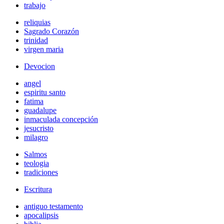
trabajo
reliquias
Sagrado Corazón
trinidad
virgen maria
Devocion
angel
espiritu santo
fatima
guadalupe
inmaculada concepción
jesucristo
milagro
Salmos
teologia
tradiciones
Escritura
antiguo testamento
apocalipsis