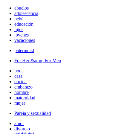
abuelos
adolescencia
bebé
educación
hijos
jovenes
vacaciones
paternidad
For Her &amp; For Men
boda
casa
cocina
embarazo
hombre
maternidad
mujer
Pareja y sexualidad
amor
divorcio