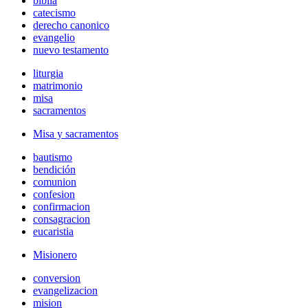
biblia
catecismo
derecho canonico
evangelio
nuevo testamento
liturgia
matrimonio
misa
sacramentos
Misa y sacramentos
bautismo
bendición
comunion
confesion
confirmacion
consagracion
eucaristia
Misionero
conversion
evangelizacion
mision