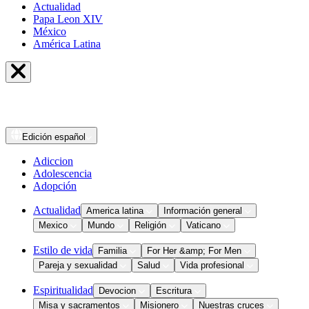
Actualidad
Papa Leon XIV
México
América Latina
Edición
español
Adiccion
Adolescencia
Adopción
Actualidad
America latina
Información general
Mexico
Mundo
Religión
Vaticano
Estilo de vida
Familia
For Her &amp; For Men
Pareja y sexualidad
Salud
Vida profesional
Espiritualidad
Devocion
Escritura
Misa y sacramentos
Misionero
Nuestras cruces