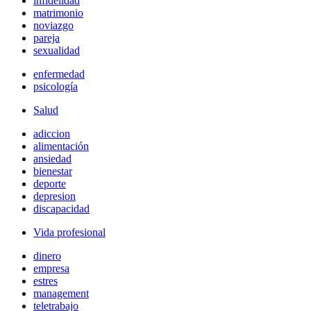
infidelidad
matrimonio
noviazgo
pareja
sexualidad
enfermedad
psicología
Salud
adiccion
alimentación
ansiedad
bienestar
deporte
depresion
discapacidad
Vida profesional
dinero
empresa
estres
management
teletrabajo