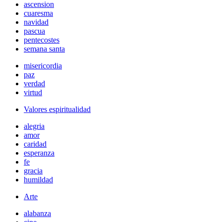
ascension
cuaresma
navidad
pascua
pentecostes
semana santa
misericordia
paz
verdad
virtud
Valores espiritualidad
alegria
amor
caridad
esperanza
fe
gracia
humildad
Arte
alabanza