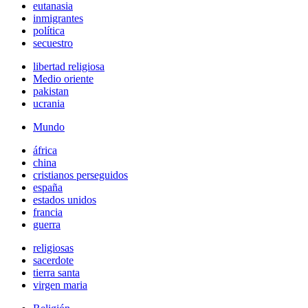
eutanasia
inmigrantes
política
secuestro
libertad religiosa
Medio oriente
pakistan
ucrania
Mundo
áfrica
china
cristianos perseguidos
españa
estados unidos
francia
guerra
religiosas
sacerdote
tierra santa
virgen maria