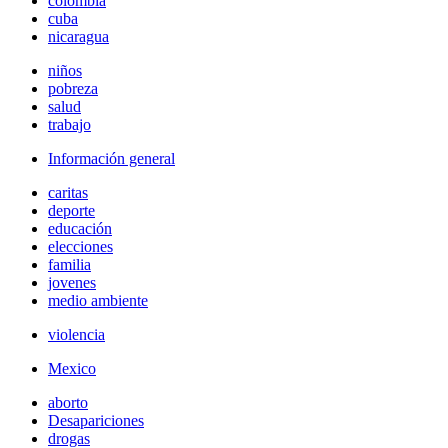
colombia
cuba
nicaragua
niños
pobreza
salud
trabajo
Información general
caritas
deporte
educación
elecciones
familia
jovenes
medio ambiente
violencia
Mexico
aborto
Desapariciones
drogas