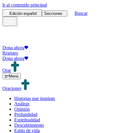
Ir al contenido principal
Buscar
Edición
español
Secciones
Dona ahora
Registro
Dona ahora
Orar
Menú
Oraciones
Historias que inspiran
Análisis
Opinión
Profundidad
Espiritualidad
Descubrimiento
Estilo de vida