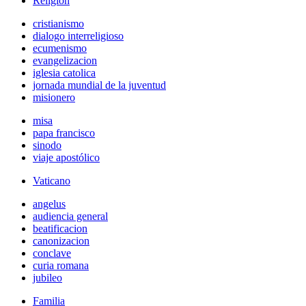
Religión
cristianismo
dialogo interreligioso
ecumenismo
evangelizacion
iglesia catolica
jornada mundial de la juventud
misionero
misa
papa francisco
sinodo
viaje apostólico
Vaticano
angelus
audiencia general
beatificacion
canonizacion
conclave
curia romana
jubileo
Familia