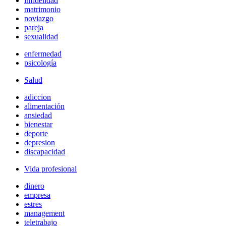
infidelidad
matrimonio
noviazgo
pareja
sexualidad
enfermedad
psicología
Salud
adiccion
alimentación
ansiedad
bienestar
deporte
depresion
discapacidad
Vida profesional
dinero
empresa
estres
management
teletrabajo