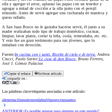
olla y agregar el arroz, aplastar las papas con un tenedor y
agregar a mitad de cocción a la olla junto con el perejil
triturado. Antes de servir agregar una cucharada de manteca y
queso rallado.
A San Juan Bosco no le gustaba hacerse servir, él junto a su
madre realizaban todo tipo de trabajo doméstico, cocinar,
limpiar, lavar platos, cortar la leña, cosía, remendaba, etc. etc.
Y esto fue un gran testimonio para sus jóvenes, que lo
imitaban con devoción.
Fuente:
In cucina con i santi. Ricette di cielo e di terra
, Andrea
Ciucci, Paolo Sartor;
Le cose di don Bosco
, Bruno Ferrero,‎
José J. Gómez Palacios
Copiar el enlace
Archivar artículo
Compartir en
:
Las palabras clave/etiquetas asociadas a este artículo:
alimentación
gastronomía
huérfano
recetas
santos
ANTERIOR
¿Es posible amarse para siempre en este mundo?