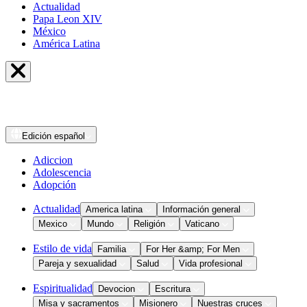
Actualidad
Papa Leon XIV
México
América Latina
Edición
español
Adiccion
Adolescencia
Adopción
Actualidad
America latina
Información general
Mexico
Mundo
Religión
Vaticano
Estilo de vida
Familia
For Her &amp; For Men
Pareja y sexualidad
Salud
Vida profesional
Espiritualidad
Devocion
Escritura
Misa y sacramentos
Misionero
Nuestras cruces