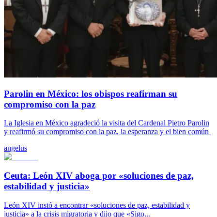
Parolin en México: los obispos reafirman su
compromiso con la paz
La Iglesia en México agradeció la visita del Cardenal Pietro Parolin
y reafirmó su compromiso con la paz, la esperanza y el bien común
angelus
Ceuta: León XIV aboga por «soluciones de paz,
estabilidad y justicia»
León XIV instó a encontrar «soluciones de paz, estabilidad y
justicia» a la crisis migratoria y dijo que «Sigo...