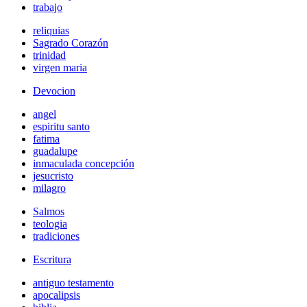
trabajo
reliquias
Sagrado Corazón
trinidad
virgen maria
Devocion
angel
espiritu santo
fatima
guadalupe
inmaculada concepción
jesucristo
milagro
Salmos
teologia
tradiciones
Escritura
antiguo testamento
apocalipsis