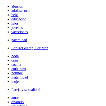
abuelos
adolescencia
bebé
educación
hijos
jovenes
vacaciones
paternidad
For Her &amp; For Men
boda
casa
cocina
embarazo
hombre
maternidad
mujer
Pareja y sexualidad
amor
divorcio