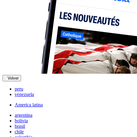
Volver
peru
venezuela
America latina
argentina
bolivia
brasil
chile