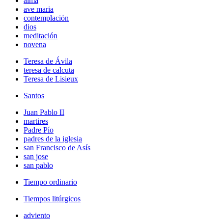
alma
ave maria
contemplación
dios
meditación
novena
Teresa de Ávila
teresa de calcuta
Teresa de Lisieux
Santos
Juan Pablo II
martires
Padre Pío
padres de la iglesia
san Francisco de Asís
san jose
san pablo
Tiempo ordinario
Tiempos litúrgicos
adviento