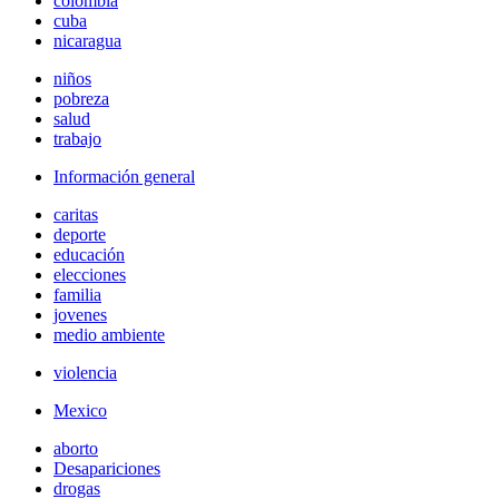
colombia
cuba
nicaragua
niños
pobreza
salud
trabajo
Información general
caritas
deporte
educación
elecciones
familia
jovenes
medio ambiente
violencia
Mexico
aborto
Desapariciones
drogas