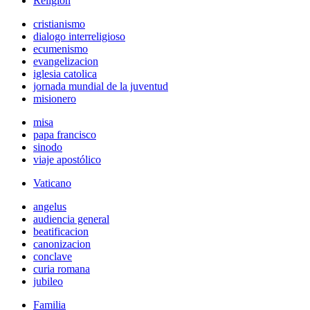
Religión
cristianismo
dialogo interreligioso
ecumenismo
evangelizacion
iglesia catolica
jornada mundial de la juventud
misionero
misa
papa francisco
sinodo
viaje apostólico
Vaticano
angelus
audiencia general
beatificacion
canonizacion
conclave
curia romana
jubileo
Familia