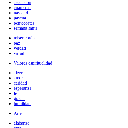
ascension
cuaresma
navidad
pascua
pentecostes
semana santa
misericordia
paz
verdad
virtud
Valores espiritualidad
alegria
amor
caridad
esperanza
fe
gracia
humildad
Arte
alabanza