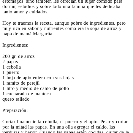
estómagos, sino también les ofrecían un lugar cómodo para
dormir, estudios y sobre todo una familia que les dedicaba
tanto amor y cuidados.
Hoy te traemos la receta, aunque pobre de ingredientes, pero
muy rica en sabor y nutrientes como era la sopa de arroz y
papa de mamá Margarita.
Ingredientes:
200 gr. de arroz
2 papas
1 cebolla
1 puerro
1 hoja de apio entera con sus hojas
1 ramito de perejil
1 litro y medio de caldo de pollo
1 cucharada de manteca
queso rallado
Preparación:
Cortar finamente la cebolla, el puerro y el apio. Pelar y cortar
por la mitad las papas. En una olla agregar el caldo, las
verduras y hervir. Cuando las papas estén cocidas, quitar de la