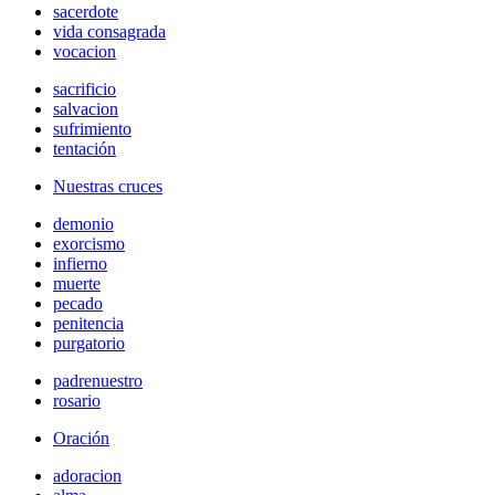
sacerdote
vida consagrada
vocacion
sacrificio
salvacion
sufrimiento
tentación
Nuestras cruces
demonio
exorcismo
infierno
muerte
pecado
penitencia
purgatorio
padrenuestro
rosario
Oración
adoracion