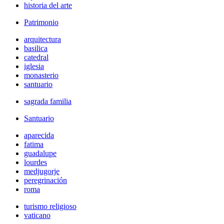
historia del arte
Patrimonio
arquitectura
basilica
catedral
iglesia
monasterio
santuario
sagrada familia
Santuario
aparecida
fatima
guadalupe
lourdes
medjugorje
peregrinación
roma
turismo religioso
vaticano