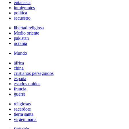
eutanasia
inmigrantes
política
secuestro
libertad religiosa
Medio oriente
pakistan
ucrania
Mundo
áfrica
china
cristianos perseguidos
españa
estados unidos
francia
guerra
religiosas
sacerdote
tierra santa
virgen maria