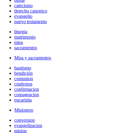
biblia
catecismo
derecho canonico
evangelio
nuevo testamento
liturgia
matrimonio
misa
sacramentos
Misa y sacramentos
bautismo
bendición
comunion
confesion
confirmacion
consagracion
eucaristia
Misionero
conversion
evangelizacion
mision