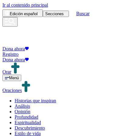
Ir al contenido principal
Buscar
Edición
español
Secciones
Dona ahora
Registro
Dona ahora
Orar
Menú
Oraciones
Historias que inspiran
Análisis
Opinión
Profundidad
Espiritualidad
Descubrimiento
Estilo de vida