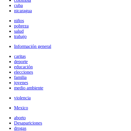
colombia
cuba
nicaragua
niños
pobreza
salud
trabajo
Información general
caritas
deporte
educación
elecciones
familia
jovenes
medio ambiente
violencia
Mexico
aborto
Desapariciones
drogas