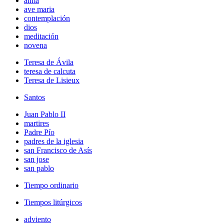
alma
ave maria
contemplación
dios
meditación
novena
Teresa de Ávila
teresa de calcuta
Teresa de Lisieux
Santos
Juan Pablo II
martires
Padre Pío
padres de la iglesia
san Francisco de Asís
san jose
san pablo
Tiempo ordinario
Tiempos litúrgicos
adviento