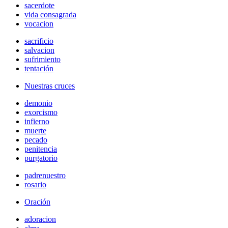
sacerdote
vida consagrada
vocacion
sacrificio
salvacion
sufrimiento
tentación
Nuestras cruces
demonio
exorcismo
infierno
muerte
pecado
penitencia
purgatorio
padrenuestro
rosario
Oración
adoracion