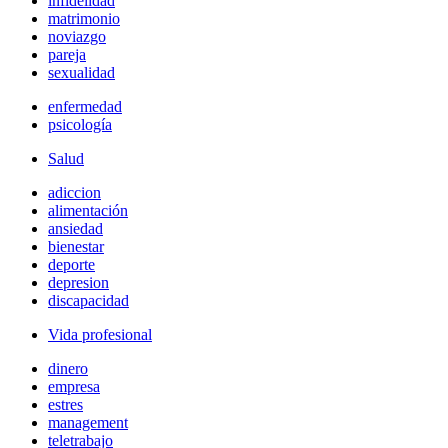
infidelidad
matrimonio
noviazgo
pareja
sexualidad
enfermedad
psicología
Salud
adiccion
alimentación
ansiedad
bienestar
deporte
depresion
discapacidad
Vida profesional
dinero
empresa
estres
management
teletrabajo