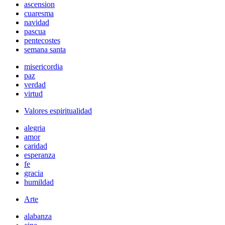
ascension
cuaresma
navidad
pascua
pentecostes
semana santa
misericordia
paz
verdad
virtud
Valores espiritualidad
alegria
amor
caridad
esperanza
fe
gracia
humildad
Arte
alabanza