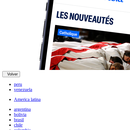
Volver
peru
venezuela
America latina
argentina
bolivia
brasil
chile