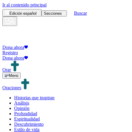
Ir al contenido principal
Buscar
Edición
español
Secciones
Dona ahora
Registro
Dona ahora
Orar
Menú
Oraciones
Historias que inspiran
Análisis
Opinión
Profundidad
Espiritualidad
Descubrimiento
Estilo de vida