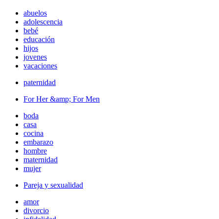
abuelos
adolescencia
bebé
educación
hijos
jovenes
vacaciones
paternidad
For Her &amp; For Men
boda
casa
cocina
embarazo
hombre
maternidad
mujer
Pareja y sexualidad
amor
divorcio