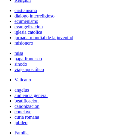
Religión
cristianismo
dialogo interreligioso
ecumenismo
evangelizacion
iglesia catolica
jornada mundial de la juventud
misionero
misa
papa francisco
sinodo
viaje apostólico
Vaticano
angelus
audiencia general
beatificacion
canonizacion
conclave
curia romana
jubileo
Familia