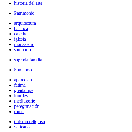
historia del arte
Patrimonio
arquitectura
basilica
catedral
iglesia
monasterio
santuario
sagrada familia
Santuario
aparecida
fatima
guadalupe
lourdes
medjugorje
peregrinación
roma
turismo religioso
vaticano