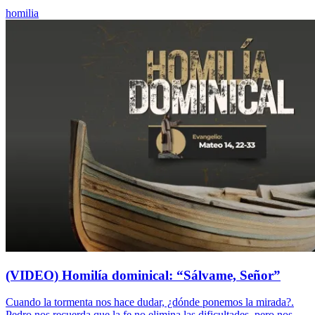
homilia
(VIDEO) Homilía dominical: “Sálvame, Señor”
Cuando la tormenta nos hace dudar, ¿dónde ponemos la mirada?.
Pedro nos recuerda que la fe no elimina las dificultades, pero nos