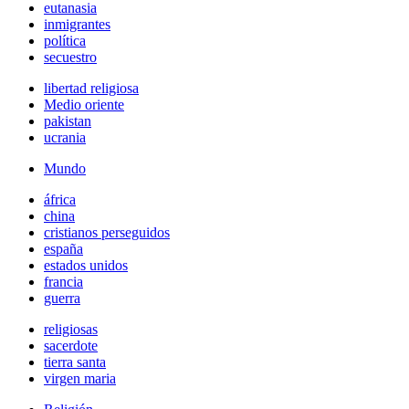
eutanasia
inmigrantes
política
secuestro
libertad religiosa
Medio oriente
pakistan
ucrania
Mundo
áfrica
china
cristianos perseguidos
españa
estados unidos
francia
guerra
religiosas
sacerdote
tierra santa
virgen maria