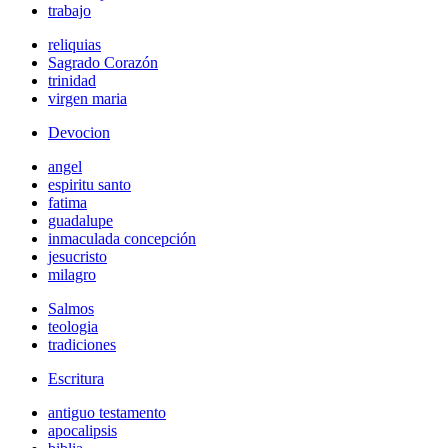
trabajo
reliquias
Sagrado Corazón
trinidad
virgen maria
Devocion
angel
espiritu santo
fatima
guadalupe
inmaculada concepción
jesucristo
milagro
Salmos
teologia
tradiciones
Escritura
antiguo testamento
apocalipsis