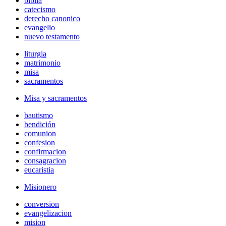
biblia
catecismo
derecho canonico
evangelio
nuevo testamento
liturgia
matrimonio
misa
sacramentos
Misa y sacramentos
bautismo
bendición
comunion
confesion
confirmacion
consagracion
eucaristia
Misionero
conversion
evangelizacion
mision