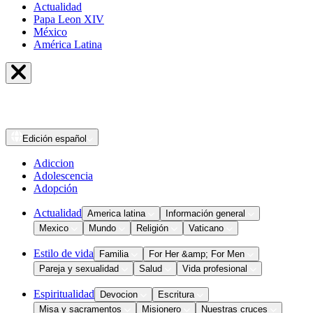
Actualidad
Papa Leon XIV
México
América Latina
Edición
español
Adiccion
Adolescencia
Adopción
Actualidad
America latina
Información general
Mexico
Mundo
Religión
Vaticano
Estilo de vida
Familia
For Her &amp; For Men
Pareja y sexualidad
Salud
Vida profesional
Espiritualidad
Devocion
Escritura
Misa y sacramentos
Misionero
Nuestras cruces