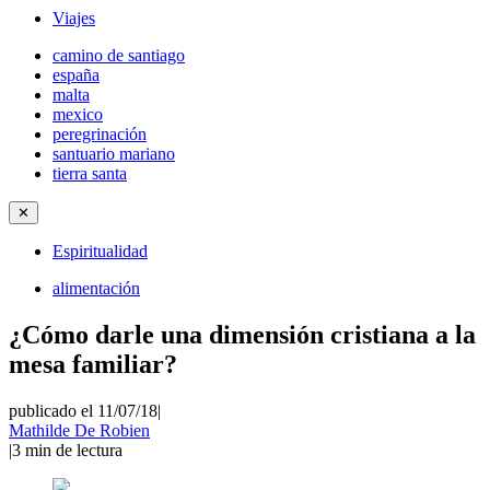
Viajes
camino de santiago
españa
malta
mexico
peregrinación
santuario mariano
tierra santa
✕
Espiritualidad
alimentación
¿Cómo darle una dimensión cristiana a la
mesa familiar?
publicado el 11/07/18
|
Mathilde De Robien
|
3
min de lectura