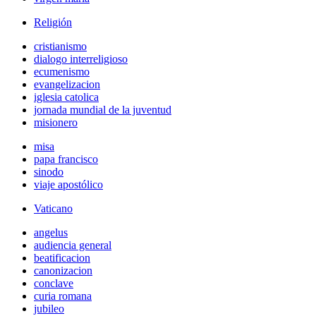
Religión
cristianismo
dialogo interreligioso
ecumenismo
evangelizacion
iglesia catolica
jornada mundial de la juventud
misionero
misa
papa francisco
sinodo
viaje apostólico
Vaticano
angelus
audiencia general
beatificacion
canonizacion
conclave
curia romana
jubileo