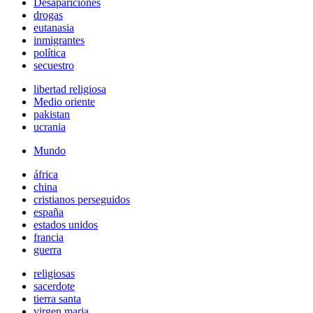
Desapariciones
drogas
eutanasia
inmigrantes
política
secuestro
libertad religiosa
Medio oriente
pakistan
ucrania
Mundo
áfrica
china
cristianos perseguidos
españa
estados unidos
francia
guerra
religiosas
sacerdote
tierra santa
virgen maria