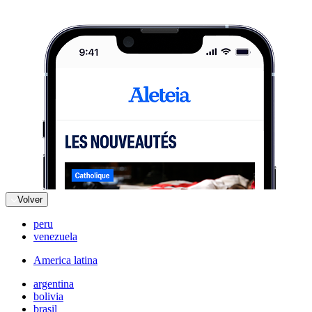
Volver
peru
venezuela
America latina
argentina
bolivia
brasil