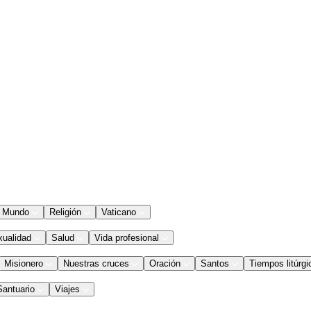
Mundo
Religión
Vaticano
xualidad
Salud
Vida profesional
Misionero
Nuestras cruces
Oración
Santos
Tiempos litúrgi
Santuario
Viajes