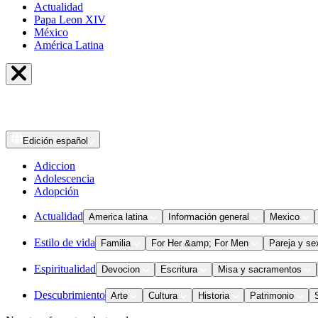
Actualidad
Papa Leon XIV
México
América Latina
Edición
español
Adiccion
Adolescencia
Adopción
Actualidad
America latina
Información general
Mexico
Estilo de vida
Familia
For Her &amp; For Men
Pareja y se
Espiritualidad
Devocion
Escritura
Misa y sacramentos
Descubrimiento
Arte
Cultura
Historia
Patrimonio