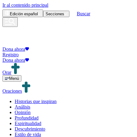
Ir al contenido principal
Buscar
Edición
español
Secciones
Dona ahora
Registro
Dona ahora
Orar
Menú
Oraciones
Historias que inspiran
Análisis
Opinión
Profundidad
Espiritualidad
Descubrimiento
Estilo de vida