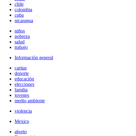
chile
colombia
cuba
nicaragua
niños
pobreza
salud
trabajo
Información general
caritas
deporte
educación
elecciones
familia
jovenes
medio ambiente
violencia
Mexico
aborto