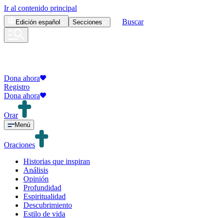
Ir al contenido principal
Buscar
Edición
español
Secciones
Dona ahora
Registro
Dona ahora
Orar
Menú
Oraciones
Historias que inspiran
Análisis
Opinión
Profundidad
Espiritualidad
Descubrimiento
Estilo de vida