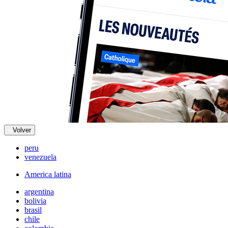
Volver
peru
venezuela
America latina
argentina
bolivia
brasil
chile