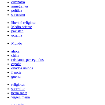
eutanasia
inmigrantes
política
secuestro
libertad religiosa
Medio oriente
pakistan
ucrania
Mundo
áfrica
china
cristianos perseguidos
españa
estados unidos
francia
guerra
religiosas
sacerdote
tierra santa
virgen maria