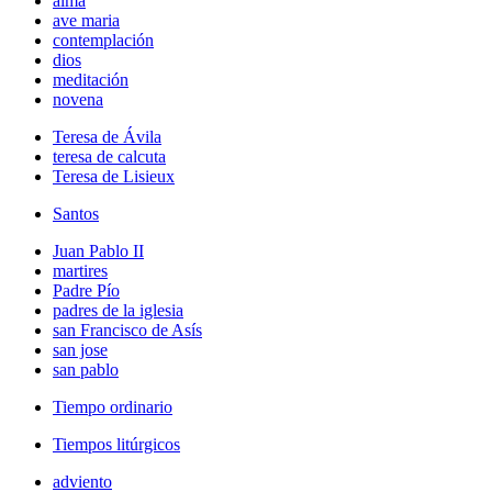
alma
ave maria
contemplación
dios
meditación
novena
Teresa de Ávila
teresa de calcuta
Teresa de Lisieux
Santos
Juan Pablo II
martires
Padre Pío
padres de la iglesia
san Francisco de Asís
san jose
san pablo
Tiempo ordinario
Tiempos litúrgicos
adviento