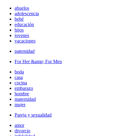
abuelos
adolescencia
bebé
educación
hijos
jovenes
vacaciones
paternidad
For Her &amp; For Men
boda
casa
cocina
embarazo
hombre
maternidad
mujer
Pareja y sexualidad
amor
divorcio