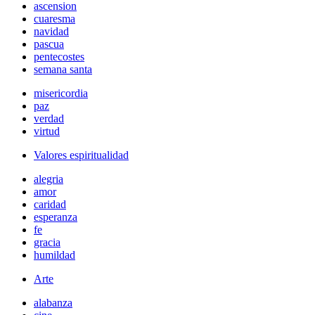
ascension
cuaresma
navidad
pascua
pentecostes
semana santa
misericordia
paz
verdad
virtud
Valores espiritualidad
alegria
amor
caridad
esperanza
fe
gracia
humildad
Arte
alabanza