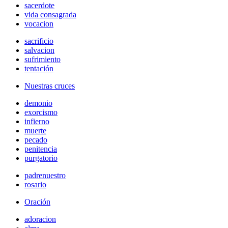
sacerdote
vida consagrada
vocacion
sacrificio
salvacion
sufrimiento
tentación
Nuestras cruces
demonio
exorcismo
infierno
muerte
pecado
penitencia
purgatorio
padrenuestro
rosario
Oración
adoracion