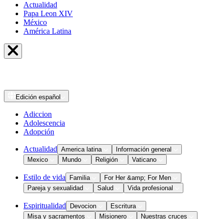
Actualidad
Papa Leon XIV
México
América Latina
Edición
español
Adiccion
Adolescencia
Adopción
Actualidad
America latina
Información general
Mexico
Mundo
Religión
Vaticano
Estilo de vida
Familia
For Her &amp; For Men
Pareja y sexualidad
Salud
Vida profesional
Espiritualidad
Devocion
Escritura
Misa y sacramentos
Misionero
Nuestras cruces