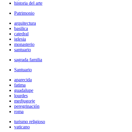
historia del arte
Patrimonio
arquitectura
basilica
catedral
iglesia
monasterio
santuario
sagrada familia
Santuario
aparecida
fatima
guadalupe
lourdes
medjugorje
peregrinación
roma
turismo religioso
vaticano