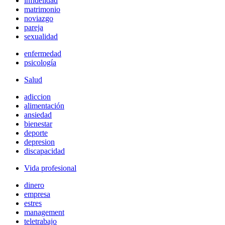
infidelidad
matrimonio
noviazgo
pareja
sexualidad
enfermedad
psicología
Salud
adiccion
alimentación
ansiedad
bienestar
deporte
depresion
discapacidad
Vida profesional
dinero
empresa
estres
management
teletrabajo