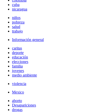
colombia
cuba
nicaragua
niños
pobreza
salud
trabajo
Información general
caritas
deporte
educación
elecciones
familia
jovenes
medio ambiente
violencia
Mexico
aborto
Desapariciones
drogas