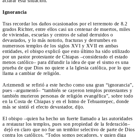
aclarar esta situación.
Ignorancia
Tras recordar los daños ocasionados por el terremoto de 8.2
grados Richter, entre ellos casi un centenar de muertos, miles
de viviendas, escuelas y centros de salud derruidos o
devastados, y lo más notorio, fracturas y derrumbes en
numerosos templos de los siglos XVI y XVII en ambas
entidades, el obispo explicó que esto último ha sido utilizado
por un pastor protestante de Chiapas –considerado el estado
menos católico– para difundir la idea de que el sismo es una
prueba de que Dios no quiere a la Iglesia católica, por lo que
llama a cambiar de religión.
Arizmendi se refirió a este hecho como una gran “ignorancia”,
pues –argumentó– “también se cayeron templos protestantes y
también murieron personas de religión evangélica”, sobre todo
en la Costa de Chiapas y en el Istmo de Tehuantepec, donde
más se sintió el efecto devastador, dijo.
El obispo –quien ha hecho un fuerte llamado a las autoridades
a restaurar los templos, pues son propiedad de la federación–
dejó en claro que no fue un temblor selectivo de parte de Dios
contra los católicos. “Todos somos pecadores, y quien diga