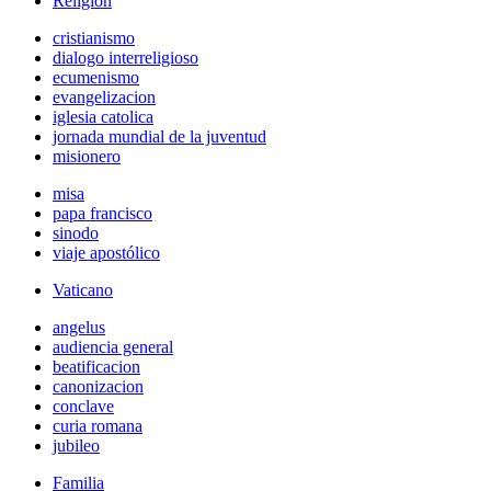
Religión
cristianismo
dialogo interreligioso
ecumenismo
evangelizacion
iglesia catolica
jornada mundial de la juventud
misionero
misa
papa francisco
sinodo
viaje apostólico
Vaticano
angelus
audiencia general
beatificacion
canonizacion
conclave
curia romana
jubileo
Familia