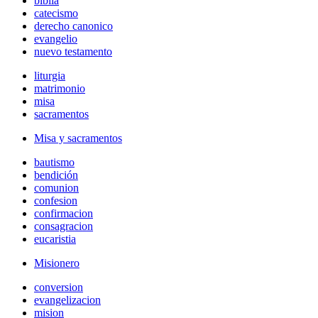
biblia
catecismo
derecho canonico
evangelio
nuevo testamento
liturgia
matrimonio
misa
sacramentos
Misa y sacramentos
bautismo
bendición
comunion
confesion
confirmacion
consagracion
eucaristia
Misionero
conversion
evangelizacion
mision