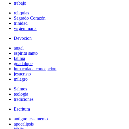
trabajo
reliquias
Sagrado Corazón
trinidad
virgen maria
Devocion
angel
espiritu santo
fatima
guadalupe
inmaculada concepción
jesucristo
milagro
Salmos
teologia
tradiciones
Escritura
antiguo testamento
apocalipsis