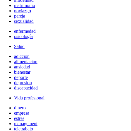
infidelidad
matrimonio
noviazgo
pareja
sexualidad
enfermedad
psicología
Salud
adiccion
alimentación
ansiedad
bienestar
deporte
depresion
discapacidad
Vida profesional
dinero
empresa
estres
management
teletrabajo