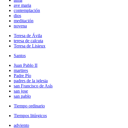
alma
ave maria
contemplación
dios
meditación
novena
Teresa de Ávila
teresa de calcuta
Teresa de Lisieux
Santos
Juan Pablo II
martires
Padre Pío
padres de la iglesia
san Francisco de Asís
san jose
san pablo
Tiempo ordinario
Tiempos litúrgicos
adviento