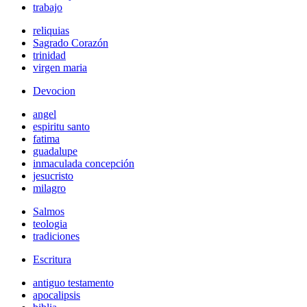
trabajo
reliquias
Sagrado Corazón
trinidad
virgen maria
Devocion
angel
espiritu santo
fatima
guadalupe
inmaculada concepción
jesucristo
milagro
Salmos
teologia
tradiciones
Escritura
antiguo testamento
apocalipsis