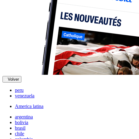
Volver
peru
venezuela
America latina
argentina
bolivia
brasil
chile