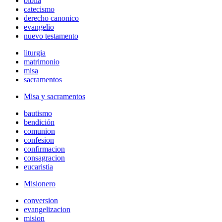
biblia
catecismo
derecho canonico
evangelio
nuevo testamento
liturgia
matrimonio
misa
sacramentos
Misa y sacramentos
bautismo
bendición
comunion
confesion
confirmacion
consagracion
eucaristia
Misionero
conversion
evangelizacion
mision