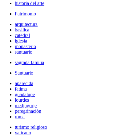
historia del arte
Patrimonio
arquitectura
basilica
catedral
iglesia
monasterio
santuario
sagrada familia
Santuario
aparecida
fatima
guadalupe
lourdes
medjugorje
peregrinación
roma
turismo religioso
vaticano