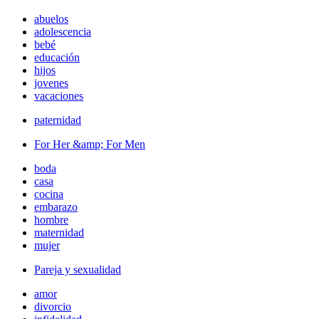
abuelos
adolescencia
bebé
educación
hijos
jovenes
vacaciones
paternidad
For Her &amp; For Men
boda
casa
cocina
embarazo
hombre
maternidad
mujer
Pareja y sexualidad
amor
divorcio