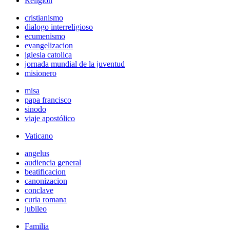
Religión
cristianismo
dialogo interreligioso
ecumenismo
evangelizacion
iglesia catolica
jornada mundial de la juventud
misionero
misa
papa francisco
sinodo
viaje apostólico
Vaticano
angelus
audiencia general
beatificacion
canonizacion
conclave
curia romana
jubileo
Familia