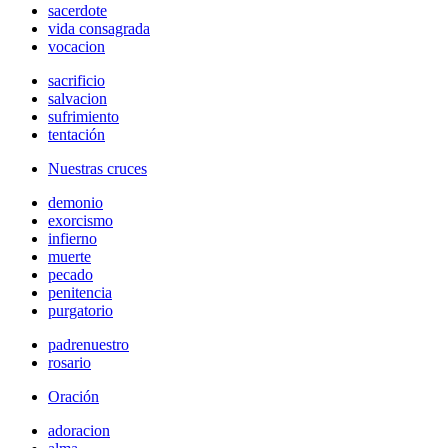
sacerdote
vida consagrada
vocacion
sacrificio
salvacion
sufrimiento
tentación
Nuestras cruces
demonio
exorcismo
infierno
muerte
pecado
penitencia
purgatorio
padrenuestro
rosario
Oración
adoracion