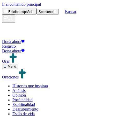
Ir al contenido principal
Buscar
Edición
español
Secciones
Dona ahora
Registro
Dona ahora
Orar
Menú
Oraciones
Historias que inspiran
Análisis
Opinión
Profundidad
Espiritualidad
Descubrimiento
Estilo de vida