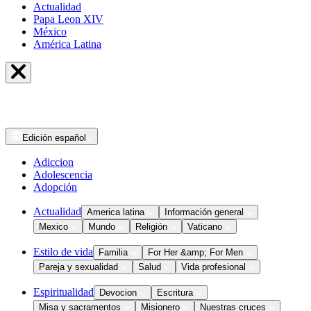
Actualidad
Papa Leon XIV
México
América Latina
Edición
español
Adiccion
Adolescencia
Adopción
Actualidad
America latina
Información general
Mexico
Mundo
Religión
Vaticano
Estilo de vida
Familia
For Her &amp; For Men
Pareja y sexualidad
Salud
Vida profesional
Espiritualidad
Devocion
Escritura
Misa y sacramentos
Misionero
Nuestras cruces