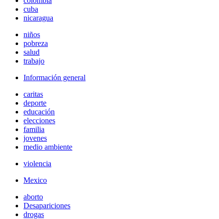
colombia
cuba
nicaragua
niños
pobreza
salud
trabajo
Información general
caritas
deporte
educación
elecciones
familia
jovenes
medio ambiente
violencia
Mexico
aborto
Desapariciones
drogas