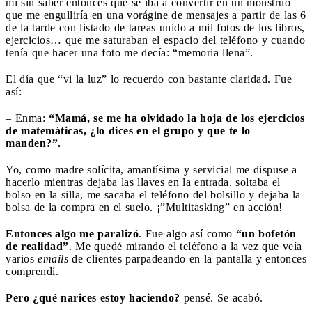
mi sin saber entonces que se iba a convertir en un monstruo
que me engulliría en una vorágine de mensajes a partir de las 6
de la tarde con listado de tareas unido a mil fotos de los libros,
ejercicios… que me saturaban el espacio del teléfono y cuando
tenía que hacer una foto me decía: “memoria llena”.
El día que “vi la luz” lo recuerdo con bastante claridad. Fue
así:
– Enma:
“Mamá, se me ha olvidado la hoja de los ejercicios
de matemáticas, ¿lo dices en el grupo y que te lo
manden?”.
Yo, como madre solícita, amantísima y servicial me dispuse a
hacerlo mientras dejaba las llaves en la entrada, soltaba el
bolso en la silla, me sacaba el teléfono del bolsillo y dejaba la
bolsa de la compra en el suelo. ¡”Multitasking” en acción!
Entonces algo me paralizó
. Fue algo así como
“un bofetón
de realidad”
. Me quedé mirando el teléfono a la vez que veía
varios
emails
de clientes parpadeando en la pantalla y entonces
comprendí.
Pero ¿qué narices estoy haciendo?
pensé. Se acabó.