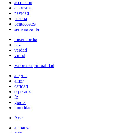
ascension
cuaresma
navidad
pascua
pentecostes
semana santa
misericordia
paz
verdad
virtud
Valores espiritualidad
alegria
amor
caridad
esperanza
fe
gracia
humildad
Arte
alabanza