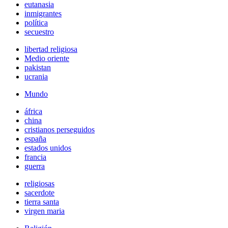
eutanasia
inmigrantes
política
secuestro
libertad religiosa
Medio oriente
pakistan
ucrania
Mundo
áfrica
china
cristianos perseguidos
españa
estados unidos
francia
guerra
religiosas
sacerdote
tierra santa
virgen maria