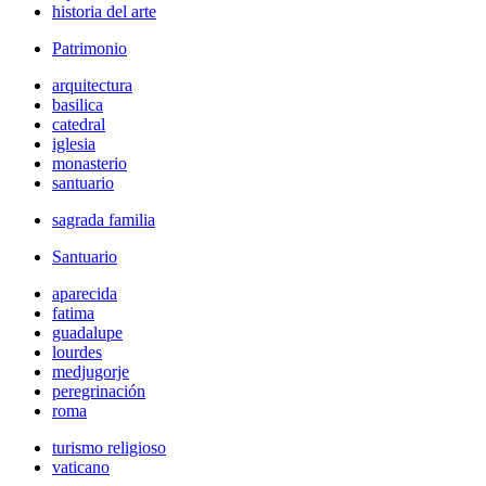
historia del arte
Patrimonio
arquitectura
basilica
catedral
iglesia
monasterio
santuario
sagrada familia
Santuario
aparecida
fatima
guadalupe
lourdes
medjugorje
peregrinación
roma
turismo religioso
vaticano