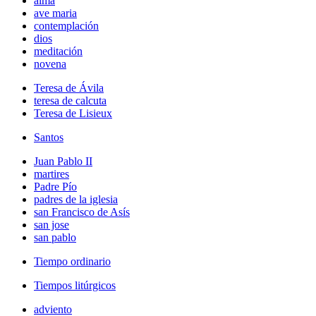
alma
ave maria
contemplación
dios
meditación
novena
Teresa de Ávila
teresa de calcuta
Teresa de Lisieux
Santos
Juan Pablo II
martires
Padre Pío
padres de la iglesia
san Francisco de Asís
san jose
san pablo
Tiempo ordinario
Tiempos litúrgicos
adviento