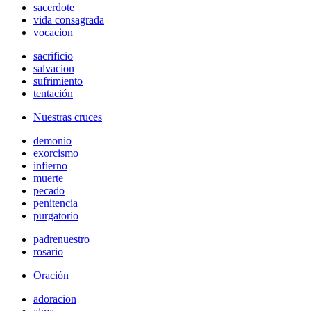
sacerdote
vida consagrada
vocacion
sacrificio
salvacion
sufrimiento
tentación
Nuestras cruces
demonio
exorcismo
infierno
muerte
pecado
penitencia
purgatorio
padrenuestro
rosario
Oración
adoracion