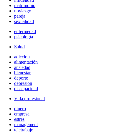
infidelidad
matrimonio
noviazgo
pareja
sexualidad
enfermedad
psicología
Salud
adiccion
alimentación
ansiedad
bienestar
deporte
depresion
discapacidad
Vida profesional
dinero
empresa
estres
management
teletrabajo