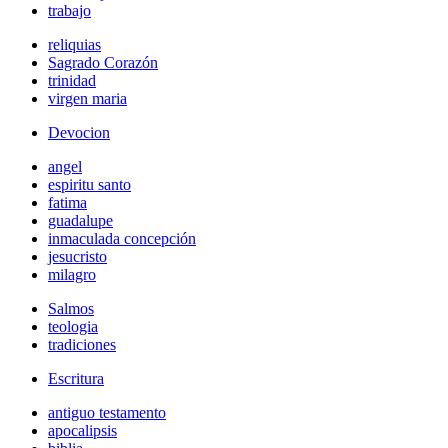
trabajo
reliquias
Sagrado Corazón
trinidad
virgen maria
Devocion
angel
espiritu santo
fatima
guadalupe
inmaculada concepción
jesucristo
milagro
Salmos
teologia
tradiciones
Escritura
antiguo testamento
apocalipsis