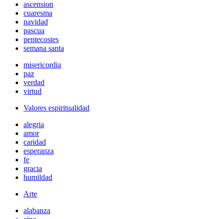
ascension
cuaresma
navidad
pascua
pentecostes
semana santa
misericordia
paz
verdad
virtud
Valores espiritualidad
alegria
amor
caridad
esperanza
fe
gracia
humildad
Arte
alabanza