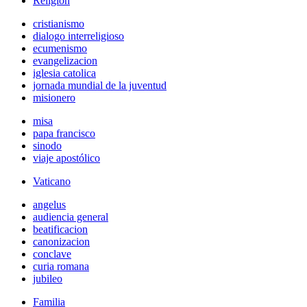
Religión
cristianismo
dialogo interreligioso
ecumenismo
evangelizacion
iglesia catolica
jornada mundial de la juventud
misionero
misa
papa francisco
sinodo
viaje apostólico
Vaticano
angelus
audiencia general
beatificacion
canonizacion
conclave
curia romana
jubileo
Familia