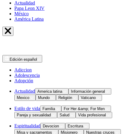
Actualidad
Papa Leon XIV
México
América Latina
Edición
español
Adiccion
Adolescencia
Adopción
Actualidad
America latina
Información general
Mexico
Mundo
Religión
Vaticano
Estilo de vida
Familia
For Her &amp; For Men
Pareja y sexualidad
Salud
Vida profesional
Espiritualidad
Devocion
Escritura
Misa y sacramentos
Misionero
Nuestras cruces