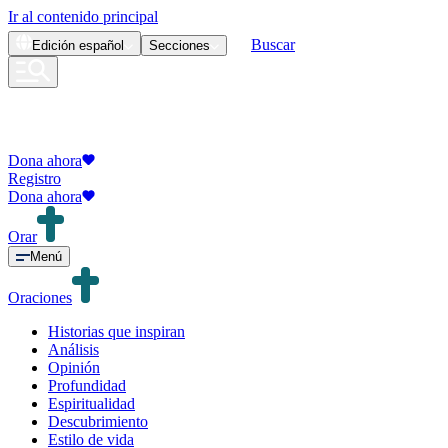
Ir al contenido principal
Buscar
Edición
español
Secciones
Dona ahora
Registro
Dona ahora
Orar
Menú
Oraciones
Historias que inspiran
Análisis
Opinión
Profundidad
Espiritualidad
Descubrimiento
Estilo de vida