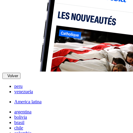
Volver
peru
venezuela
America latina
argentina
bolivia
brasil
chile