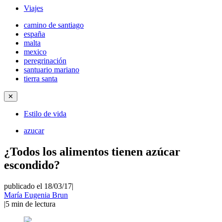
Viajes
camino de santiago
españa
malta
mexico
peregrinación
santuario mariano
tierra santa
✕
Estilo de vida
azucar
¿Todos los alimentos tienen azúcar
escondido?
publicado el 18/03/17
|
María Eugenia Brun
|
5
min de lectura