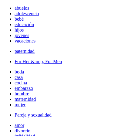
abuelos
adolescencia
bebé
educación
hijos
jovenes
vacaciones
paternidad
For Her &amp; For Men
boda
casa
cocina
embarazo
hombre
maternidad
mujer
Pareja y sexualidad
amor
divorcio