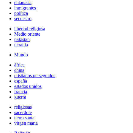
eutanasia
inmigrantes
política
secuestro
libertad religiosa
Medio oriente
pakistan
ucrania
Mundo
áfrica
china
cristianos perseguidos
españa
estados unidos
francia
guerra
religiosas
sacerdote
tierra santa
virgen maria