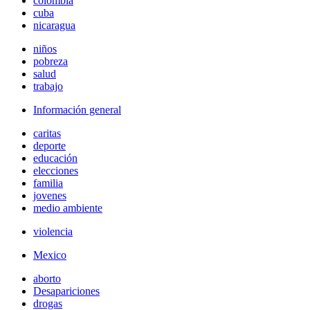
colombia
cuba
nicaragua
niños
pobreza
salud
trabajo
Información general
caritas
deporte
educación
elecciones
familia
jovenes
medio ambiente
violencia
Mexico
aborto
Desapariciones
drogas