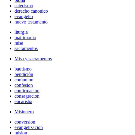
biblia
catecismo
derecho canonico
evangelio
nuevo testamento
liturgia
matrimonio
misa
sacramentos
Misa y sacramentos
bautismo
bendición
comunion
confesion
confirmacion
consagracion
eucaristia
Misionero
conversion
evangelizacion
mision