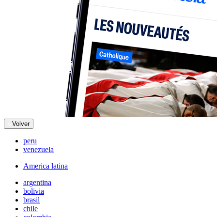
Volver
peru
venezuela
America latina
argentina
bolivia
brasil
chile