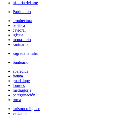
historia del arte
Patrimonio
arquitectura
basilica
catedral
iglesia
monasterio
santuario
sagrada familia
Santuario
aparecida
fatima
guadalupe
lourdes
medjugorje
peregrinación
roma
turismo religioso
vaticano