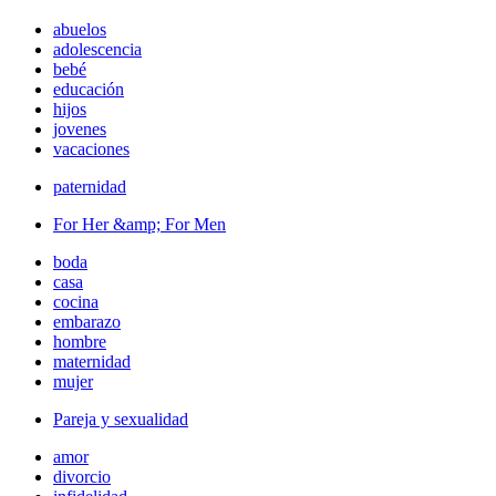
abuelos
adolescencia
bebé
educación
hijos
jovenes
vacaciones
paternidad
For Her &amp; For Men
boda
casa
cocina
embarazo
hombre
maternidad
mujer
Pareja y sexualidad
amor
divorcio