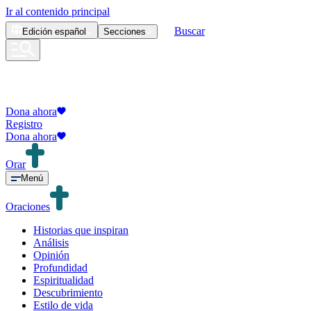
Ir al contenido principal
Buscar
Edición
español
Secciones
Dona ahora
Registro
Dona ahora
Orar
Menú
Oraciones
Historias que inspiran
Análisis
Opinión
Profundidad
Espiritualidad
Descubrimiento
Estilo de vida