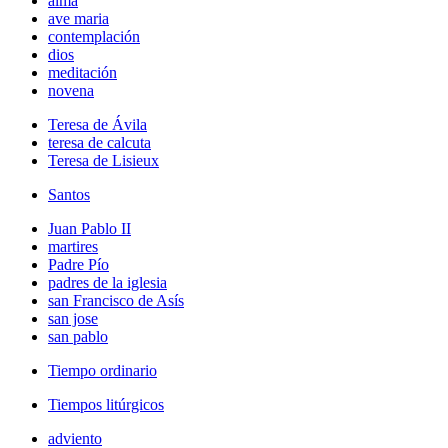
alma
ave maria
contemplación
dios
meditación
novena
Teresa de Ávila
teresa de calcuta
Teresa de Lisieux
Santos
Juan Pablo II
martires
Padre Pío
padres de la iglesia
san Francisco de Asís
san jose
san pablo
Tiempo ordinario
Tiempos litúrgicos
adviento