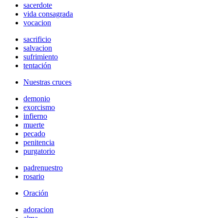
sacerdote
vida consagrada
vocacion
sacrificio
salvacion
sufrimiento
tentación
Nuestras cruces
demonio
exorcismo
infierno
muerte
pecado
penitencia
purgatorio
padrenuestro
rosario
Oración
adoracion