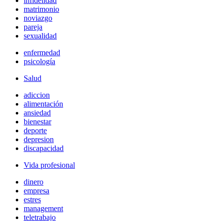
infidelidad
matrimonio
noviazgo
pareja
sexualidad
enfermedad
psicología
Salud
adiccion
alimentación
ansiedad
bienestar
deporte
depresion
discapacidad
Vida profesional
dinero
empresa
estres
management
teletrabajo