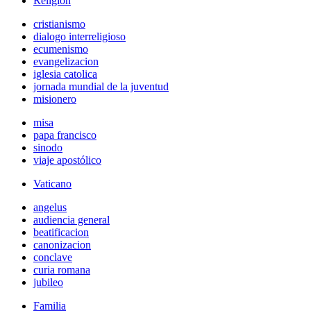
Religión
cristianismo
dialogo interreligioso
ecumenismo
evangelizacion
iglesia catolica
jornada mundial de la juventud
misionero
misa
papa francisco
sinodo
viaje apostólico
Vaticano
angelus
audiencia general
beatificacion
canonizacion
conclave
curia romana
jubileo
Familia