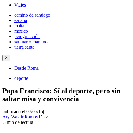
Viajes
camino de santiago
españa
malta
mexico
peregrinación
santuario mariano
tierra santa
✕
Desde Roma
deporte
Papa Francisco: Sí al deporte, pero sin
saltar misa y convivencia
publicado el 07/05/15
|
Ary Waldir Ramos Díaz
|
3
min de lectura