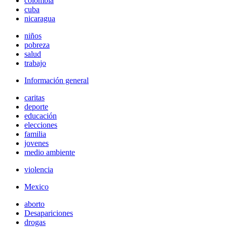
colombia
cuba
nicaragua
niños
pobreza
salud
trabajo
Información general
caritas
deporte
educación
elecciones
familia
jovenes
medio ambiente
violencia
Mexico
aborto
Desapariciones
drogas