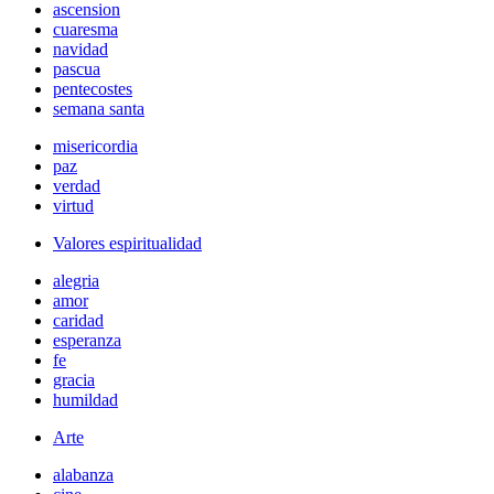
ascension
cuaresma
navidad
pascua
pentecostes
semana santa
misericordia
paz
verdad
virtud
Valores espiritualidad
alegria
amor
caridad
esperanza
fe
gracia
humildad
Arte
alabanza