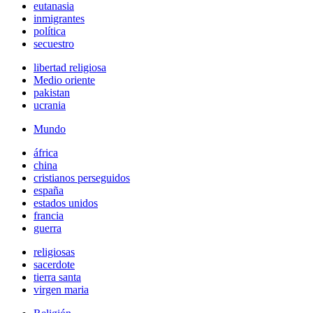
eutanasia
inmigrantes
política
secuestro
libertad religiosa
Medio oriente
pakistan
ucrania
Mundo
áfrica
china
cristianos perseguidos
españa
estados unidos
francia
guerra
religiosas
sacerdote
tierra santa
virgen maria