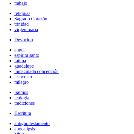
trabajo
reliquias
Sagrado Corazón
trinidad
virgen maria
Devocion
angel
espiritu santo
fatima
guadalupe
inmaculada concepción
jesucristo
milagro
Salmos
teologia
tradiciones
Escritura
antiguo testamento
apocalipsis