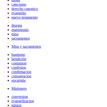
biblia
catecismo
derecho canonico
evangelio
nuevo testamento
liturgia
matrimonio
misa
sacramentos
Misa y sacramentos
bautismo
bendición
comunion
confesion
confirmacion
consagracion
eucaristia
Misionero
conversion
evangelizacion
mision