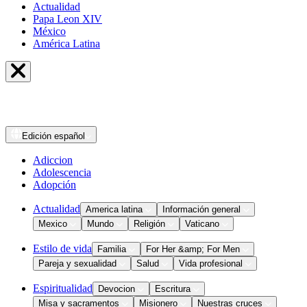
Actualidad
Papa Leon XIV
México
América Latina
Edición
español
Adiccion
Adolescencia
Adopción
Actualidad
America latina
Información general
Mexico
Mundo
Religión
Vaticano
Estilo de vida
Familia
For Her &amp; For Men
Pareja y sexualidad
Salud
Vida profesional
Espiritualidad
Devocion
Escritura
Misa y sacramentos
Misionero
Nuestras cruces