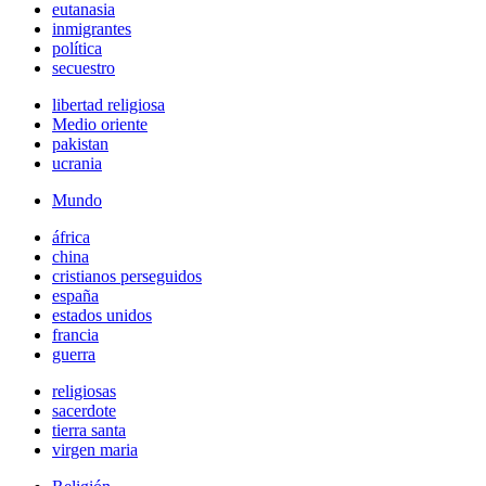
eutanasia
inmigrantes
política
secuestro
libertad religiosa
Medio oriente
pakistan
ucrania
Mundo
áfrica
china
cristianos perseguidos
españa
estados unidos
francia
guerra
religiosas
sacerdote
tierra santa
virgen maria