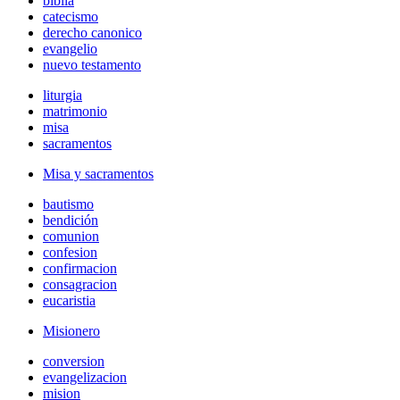
biblia
catecismo
derecho canonico
evangelio
nuevo testamento
liturgia
matrimonio
misa
sacramentos
Misa y sacramentos
bautismo
bendición
comunion
confesion
confirmacion
consagracion
eucaristia
Misionero
conversion
evangelizacion
mision