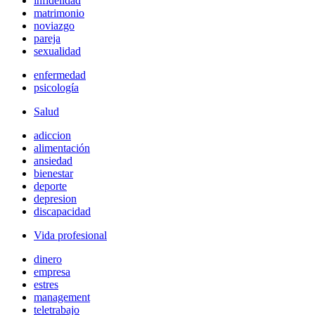
infidelidad
matrimonio
noviazgo
pareja
sexualidad
enfermedad
psicología
Salud
adiccion
alimentación
ansiedad
bienestar
deporte
depresion
discapacidad
Vida profesional
dinero
empresa
estres
management
teletrabajo