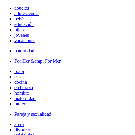
abuelos
adolescencia
bebé
educación
hijos
jovenes
vacaciones
paternidad
For Her &amp; For Men
boda
casa
cocina
embarazo
hombre
maternidad
mujer
Pareja y sexualidad
amor
divorcio