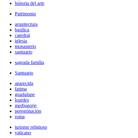
historia del arte
Patrimonio
arquitectura
basilica
catedral
iglesia
monasterio
santuario
sagrada familia
Santuario
aparecida
fatima
guadalupe
lourdes
medjugorje
peregrinación
roma
turismo religioso
vaticano