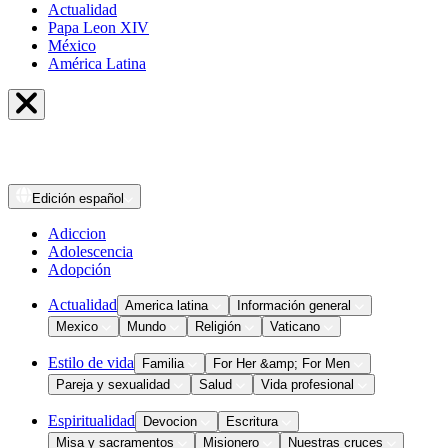
Actualidad
Papa Leon XIV
México
América Latina
Edición
español
Adiccion
Adolescencia
Adopción
Actualidad
America latina
Información general
Mexico
Mundo
Religión
Vaticano
Estilo de vida
Familia
For Her &amp; For Men
Pareja y sexualidad
Salud
Vida profesional
Espiritualidad
Devocion
Escritura
Misa y sacramentos
Misionero
Nuestras cruces