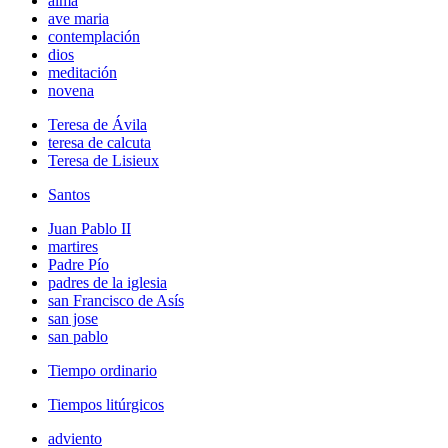
alma
ave maria
contemplación
dios
meditación
novena
Teresa de Ávila
teresa de calcuta
Teresa de Lisieux
Santos
Juan Pablo II
martires
Padre Pío
padres de la iglesia
san Francisco de Asís
san jose
san pablo
Tiempo ordinario
Tiempos litúrgicos
adviento