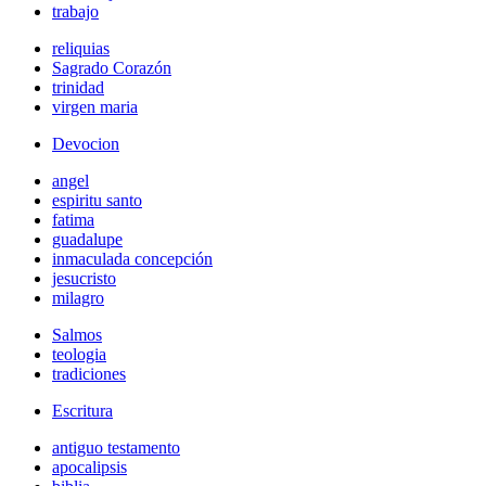
trabajo
reliquias
Sagrado Corazón
trinidad
virgen maria
Devocion
angel
espiritu santo
fatima
guadalupe
inmaculada concepción
jesucristo
milagro
Salmos
teologia
tradiciones
Escritura
antiguo testamento
apocalipsis