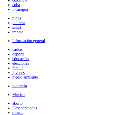
colombia
cuba
nicaragua
niños
pobreza
salud
trabajo
Información general
caritas
deporte
educación
elecciones
familia
jovenes
medio ambiente
violencia
Mexico
aborto
Desapariciones
drogas