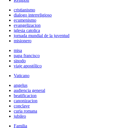
Religión
cristianismo
dialogo interreligioso
ecumenismo
evangelizacion
iglesia catolica
jornada mundial de la juventud
misionero
misa
papa francisco
sinodo
viaje apostólico
Vaticano
angelus
audiencia general
beatificacion
canonizacion
conclave
curia romana
jubileo
Familia