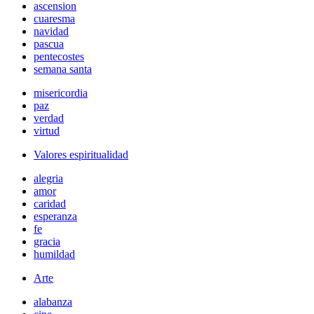
ascension
cuaresma
navidad
pascua
pentecostes
semana santa
misericordia
paz
verdad
virtud
Valores espiritualidad
alegria
amor
caridad
esperanza
fe
gracia
humildad
Arte
alabanza