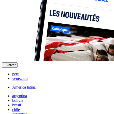
Volver
peru
venezuela
America latina
argentina
bolivia
brasil
chile