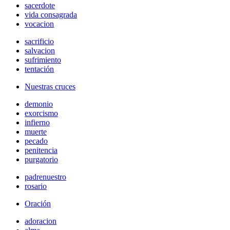
sacerdote
vida consagrada
vocacion
sacrificio
salvacion
sufrimiento
tentación
Nuestras cruces
demonio
exorcismo
infierno
muerte
pecado
penitencia
purgatorio
padrenuestro
rosario
Oración
adoracion