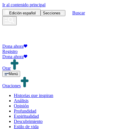
Ir al contenido principal
Buscar
Edición
español
Secciones
Dona ahora
Registro
Dona ahora
Orar
Menú
Oraciones
Historias que inspiran
Análisis
Opinión
Profundidad
Espiritualidad
Descubrimiento
Estilo de vida