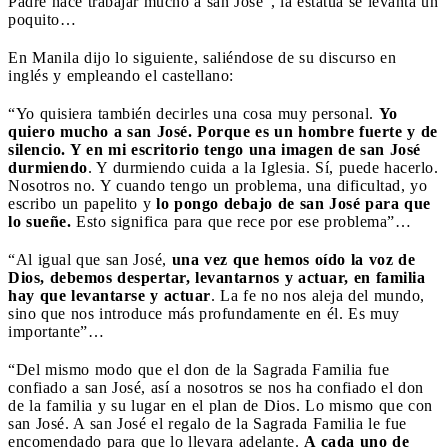
Padre hace trabajar mucho a san José”, la estatua se levanta un
poquito…
En Manila dijo lo siguiente, saliéndose de su discurso en
inglés y empleando el castellano:
“Yo quisiera también decirles una cosa muy personal.
Yo
quiero mucho a san José. Porque es un hombre fuerte y de
silencio. Y en mi escritorio tengo una imagen de san José
durmiendo
. Y durmiendo cuida a la Iglesia. Sí, puede hacerlo.
Nosotros no. Y cuando tengo un problema, una dificultad, yo
escribo un papelito y
lo pongo debajo de san José para que
lo sueñe.
Esto significa para que rece por ese problema”…
“Al igual que san José,
una vez que hemos oído la voz de
Dios, debemos despertar, levantarnos y actuar, en familia
hay que levantarse y actuar
. La fe no nos aleja del mundo,
sino que nos introduce más profundamente en él. Es muy
importante”…
“Del mismo modo que el don de la Sagrada Familia fue
confiado a san José, así a nosotros se nos ha confiado el don
de la familia y su lugar en el plan de Dios. Lo mismo que con
san José. A san José el regalo de la Sagrada Familia le fue
encomendado para que lo llevara adelante.
A cada uno de