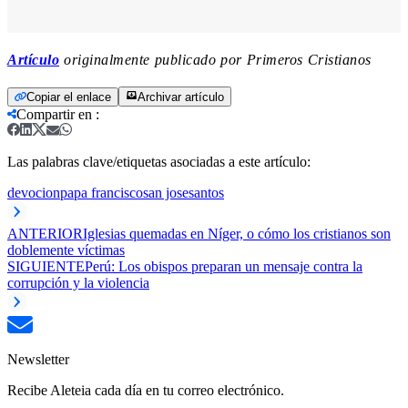
Artículo
originalmente publicado por Primeros Cristianos
Copiar el enlace
Archivar artículo
Compartir en
:
Las palabras clave/etiquetas asociadas a este artículo:
devocion
papa francisco
san jose
santos
ANTERIOR
Iglesias quemadas en Níger, o cómo los cristianos son
doblemente víctimas
SIGUIENTE
Perú: Los obispos preparan un mensaje contra la
corrupción y la violencia
Newsletter
Recibe Aleteia cada día en tu correo electrónico.