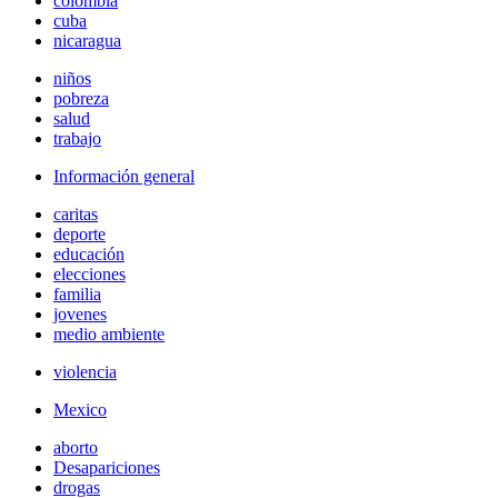
colombia
cuba
nicaragua
niños
pobreza
salud
trabajo
Información general
caritas
deporte
educación
elecciones
familia
jovenes
medio ambiente
violencia
Mexico
aborto
Desapariciones
drogas