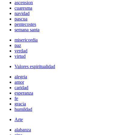
ascension
cuaresma
navidad
pascua
pentecostes
semana santa
misericordia
paz
verdad
virtud
Valores espiritualidad
alegria
amor
caridad
esperanza
fe
gracia
humildad
Arte
alabanza