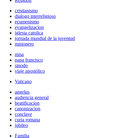
Religión
cristianismo
dialogo interreligioso
ecumenismo
evangelizacion
iglesia catolica
jornada mundial de la juventud
misionero
misa
papa francisco
sinodo
viaje apostólico
Vaticano
angelus
audiencia general
beatificacion
canonizacion
conclave
curia romana
jubileo
Familia