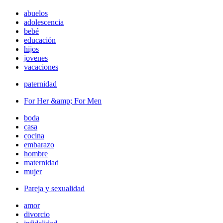
abuelos
adolescencia
bebé
educación
hijos
jovenes
vacaciones
paternidad
For Her &amp; For Men
boda
casa
cocina
embarazo
hombre
maternidad
mujer
Pareja y sexualidad
amor
divorcio