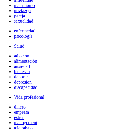
infidelidad
matrimonio
noviazgo
pareja
sexualidad
enfermedad
psicología
Salud
adiccion
alimentación
ansiedad
bienestar
deporte
depresion
discapacidad
Vida profesional
dinero
empresa
estres
management
teletrabajo