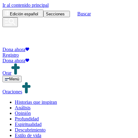
Ir al contenido principal
Buscar
Edición
español
Secciones
Dona ahora
Registro
Dona ahora
Orar
Menú
Oraciones
Historias que inspiran
Análisis
Opinión
Profundidad
Espiritualidad
Descubrimiento
Estilo de vida