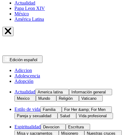
Actualidad
Papa Leon XIV
México
América Latina
Edición
español
Adiccion
Adolescencia
Adopción
Actualidad
America latina
Información general
Mexico
Mundo
Religión
Vaticano
Estilo de vida
Familia
For Her &amp; For Men
Pareja y sexualidad
Salud
Vida profesional
Espiritualidad
Devocion
Escritura
Misa y sacramentos
Misionero
Nuestras cruces