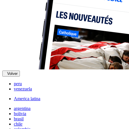
Volver
peru
venezuela
America latina
argentina
bolivia
brasil
chile