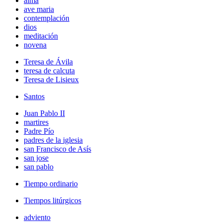
alma
ave maria
contemplación
dios
meditación
novena
Teresa de Ávila
teresa de calcuta
Teresa de Lisieux
Santos
Juan Pablo II
martires
Padre Pío
padres de la iglesia
san Francisco de Asís
san jose
san pablo
Tiempo ordinario
Tiempos litúrgicos
adviento