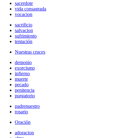
sacerdote
vida consagrada
vocacion
sacrificio
salvacion
sufrimiento
tentación
Nuestras cruces
demonio
exorcismo
infierno
muerte
pecado
penitencia
purgatorio
padrenuestro
rosario
Oración
adoracion