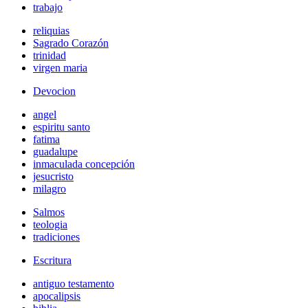
trabajo
reliquias
Sagrado Corazón
trinidad
virgen maria
Devocion
angel
espiritu santo
fatima
guadalupe
inmaculada concepción
jesucristo
milagro
Salmos
teologia
tradiciones
Escritura
antiguo testamento
apocalipsis