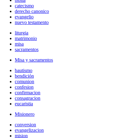
biblia
catecismo
derecho canonico
evangelio
nuevo testamento
liturgia
matrimonio
misa
sacramentos
Misa y sacramentos
bautismo
bendición
comunion
confesion
confirmacion
consagracion
eucaristia
Misionero
conversion
evangelizacion
mision