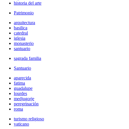
historia del arte
Patrimonio
arquitectura
basilica
catedral
iglesia
monasterio
santuario
sagrada familia
Santuario
aparecida
fatima
guadalupe
lourdes
medjugorje
peregrinación
roma
turismo religioso
vaticano