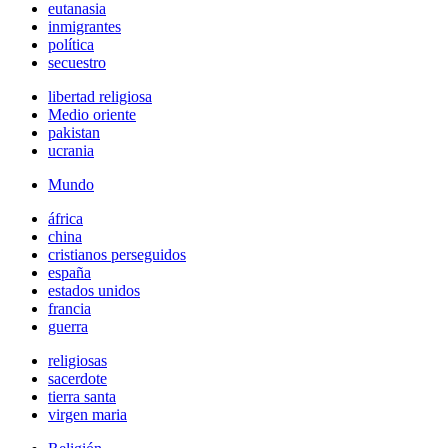
eutanasia
inmigrantes
política
secuestro
libertad religiosa
Medio oriente
pakistan
ucrania
Mundo
áfrica
china
cristianos perseguidos
españa
estados unidos
francia
guerra
religiosas
sacerdote
tierra santa
virgen maria