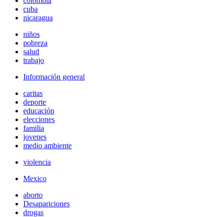
colombia
cuba
nicaragua
niños
pobreza
salud
trabajo
Información general
caritas
deporte
educación
elecciones
familia
jovenes
medio ambiente
violencia
Mexico
aborto
Desapariciones
drogas