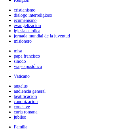
Religión
cristianismo
dialogo interreligioso
ecumenismo
evangelizacion
iglesia catolica
jornada mundial de la juventud
misionero
misa
papa francisco
sinodo
viaje apostólico
Vaticano
angelus
audiencia general
beatificacion
canonizacion
conclave
curia romana
jubileo
Familia