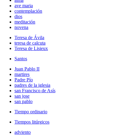
alma
ave maria
contemplación
dios
meditación
novena
Teresa de Ávila
teresa de calcuta
Teresa de Lisieux
Santos
Juan Pablo II
martires
Padre Pío
padres de la iglesia
san Francisco de Asís
san jose
san pablo
Tiempo ordinario
Tiempos litúrgicos
adviento