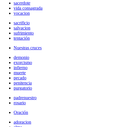
sacerdote
vida consagrada
vocacion
sacrificio
salvacion
sufrimiento
tentación
Nuestras cruces
demonio
exorcismo
infierno
muerte
pecado
penitencia
purgatorio
padrenuestro
rosario
Oración
adoracion