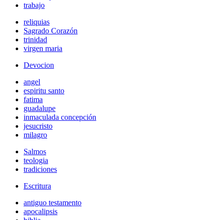
trabajo
reliquias
Sagrado Corazón
trinidad
virgen maria
Devocion
angel
espiritu santo
fatima
guadalupe
inmaculada concepción
jesucristo
milagro
Salmos
teologia
tradiciones
Escritura
antiguo testamento
apocalipsis