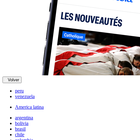
Volver
peru
venezuela
America latina
argentina
bolivia
brasil
chile