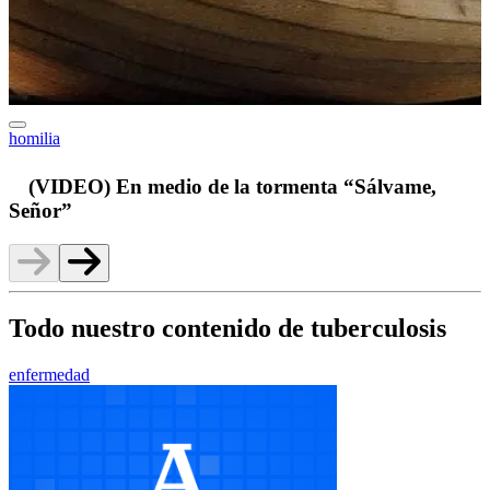
homilia
v
(VIDEO) En medio de la tormenta “Sálvame,
Señor”
Todo nuestro contenido de tuberculosis
enfermedad