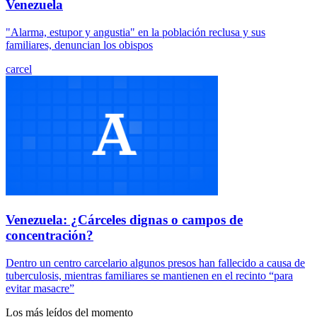
Venezuela
"Alarma, estupor y angustia" en la población reclusa y sus
familiares, denuncian los obispos
carcel
Venezuela: ¿Cárceles dignas o campos de
concentración?
Dentro un centro carcelario algunos presos han fallecido a causa de
tuberculosis, mientras familiares se mantienen en el recinto “para
evitar masacre”
Los más leídos del momento