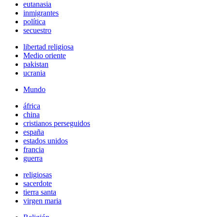
eutanasia
inmigrantes
política
secuestro
libertad religiosa
Medio oriente
pakistan
ucrania
Mundo
áfrica
china
cristianos perseguidos
españa
estados unidos
francia
guerra
religiosas
sacerdote
tierra santa
virgen maria