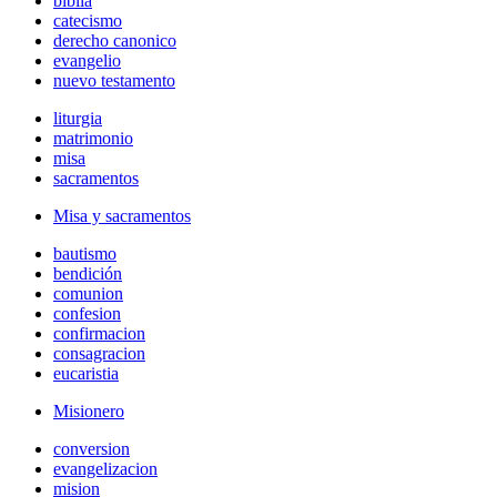
biblia
catecismo
derecho canonico
evangelio
nuevo testamento
liturgia
matrimonio
misa
sacramentos
Misa y sacramentos
bautismo
bendición
comunion
confesion
confirmacion
consagracion
eucaristia
Misionero
conversion
evangelizacion
mision