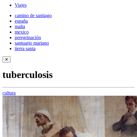
Viajes
camino de santiago
españa
malta
mexico
peregrinación
santuario mariano
tierra santa
✕
tuberculosis
cultura