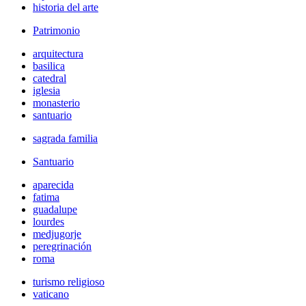
historia del arte
Patrimonio
arquitectura
basilica
catedral
iglesia
monasterio
santuario
sagrada familia
Santuario
aparecida
fatima
guadalupe
lourdes
medjugorje
peregrinación
roma
turismo religioso
vaticano