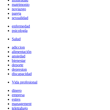
infidelidad
matrimonio
noviazgo
pareja
sexualidad
enfermedad
psicología
Salud
adiccion
alimentación
ansiedad
bienestar
deporte
depresion
discapacidad
Vida profesional
dinero
empresa
estres
management
teletrabajo