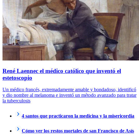
René Laennec el médico católico que inventó el
estetoscopio
Un médico francés, extremadamente amable y bondadoso, identificó
y dio nombre al melanoma e inventó un método avanzado para tratar
la tuberculosis
4 santos que practicaron la medicina y la misericordia
Cómo ver los restos mortales de san Francisco de Asís