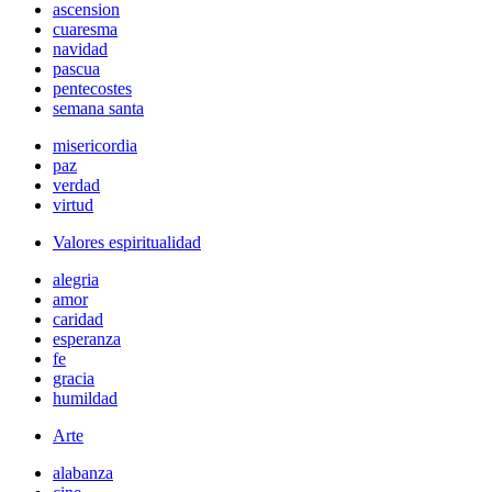
ascension
cuaresma
navidad
pascua
pentecostes
semana santa
misericordia
paz
verdad
virtud
Valores espiritualidad
alegria
amor
caridad
esperanza
fe
gracia
humildad
Arte
alabanza