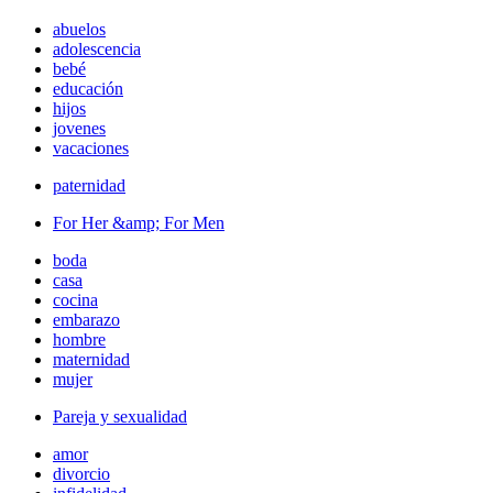
abuelos
adolescencia
bebé
educación
hijos
jovenes
vacaciones
paternidad
For Her &amp; For Men
boda
casa
cocina
embarazo
hombre
maternidad
mujer
Pareja y sexualidad
amor
divorcio