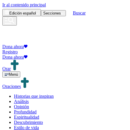
Ir al contenido principal
Buscar
Edición
español
Secciones
Dona ahora
Registro
Dona ahora
Orar
Menú
Oraciones
Historias que inspiran
Análisis
Opinión
Profundidad
Espiritualidad
Descubrimiento
Estilo de vida