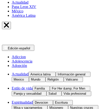
Actualidad
Papa Leon XIV
México
América Latina
Edición
español
Adiccion
Adolescencia
Adopción
Actualidad
America latina
Información general
Mexico
Mundo
Religión
Vaticano
Estilo de vida
Familia
For Her &amp; For Men
Pareja y sexualidad
Salud
Vida profesional
Espiritualidad
Devocion
Escritura
Misa y sacramentos
Misionero
Nuestras cruces