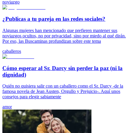
noviazgo
¿Publicas a tu pareja en las redes sociales?
Algunas mujeres han mencionado que prefieren mantener sus
noviazgos ocultos, no por privacidad, sino por miedo al qué dirán.
Por eso, las Buscaminas profundizan sobre este tema
caballeros
Cómo esperar al Sr. Darcy sin perder la paz (ni la
dignidad)
Quién no quisiera salir con un caballero como el Sr. Darcy -de la
famosa novela de Jean Austen, Orgullo y Prejuicio-. Aquí unos
consejos para elegir sabiamente
amor