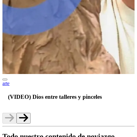
arte
J
(VIDEO) Dios entre talleres y pinceles
Todo nuestro contenido de noviazgo