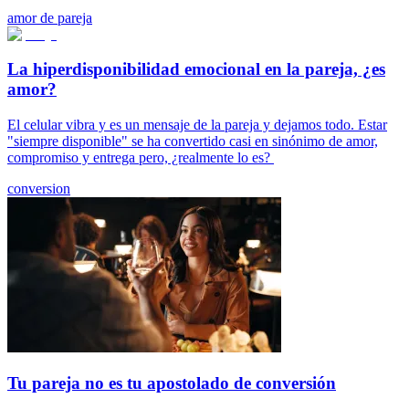
amor de pareja
La hiperdisponibilidad emocional en la pareja, ¿es
amor?
El celular vibra y es un mensaje de la pareja y dejamos todo. Estar
"siempre disponible" se ha convertido casi en sinónimo de amor,
compromiso y entrega pero, ¿realmente lo es?
conversion
Tu pareja no es tu apostolado de conversión