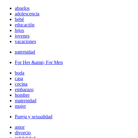
abuelos
adolescencia
bebé
educación
hijos
jovenes
vacaciones
paternidad
For Her &amp; For Men
boda
casa
cocina
embarazo
hombre
maternidad
mujer
Pareja y sexualidad
amor
divorcio