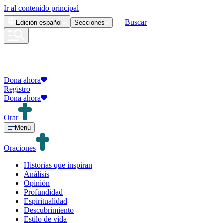
Ir al contenido principal
Buscar
Edición
español
Secciones
Dona ahora
Registro
Dona ahora
Orar
Menú
Oraciones
Historias que inspiran
Análisis
Opinión
Profundidad
Espiritualidad
Descubrimiento
Estilo de vida