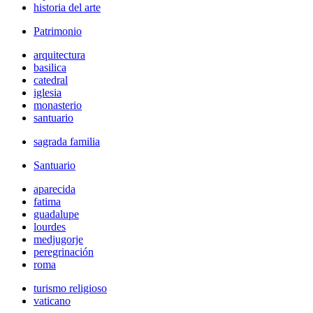
historia del arte
Patrimonio
arquitectura
basilica
catedral
iglesia
monasterio
santuario
sagrada familia
Santuario
aparecida
fatima
guadalupe
lourdes
medjugorje
peregrinación
roma
turismo religioso
vaticano