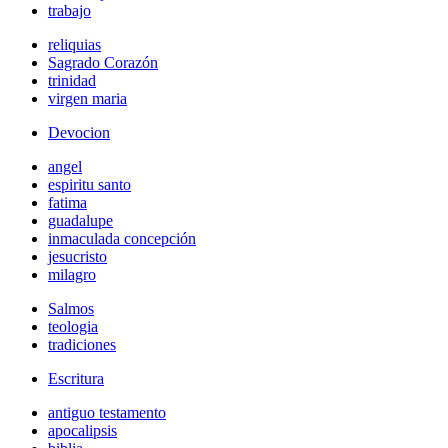
trabajo
reliquias
Sagrado Corazón
trinidad
virgen maria
Devocion
angel
espiritu santo
fatima
guadalupe
inmaculada concepción
jesucristo
milagro
Salmos
teologia
tradiciones
Escritura
antiguo testamento
apocalipsis