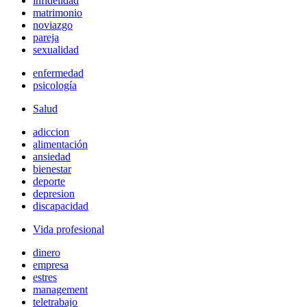
infidelidad
matrimonio
noviazgo
pareja
sexualidad
enfermedad
psicología
Salud
adiccion
alimentación
ansiedad
bienestar
deporte
depresion
discapacidad
Vida profesional
dinero
empresa
estres
management
teletrabajo