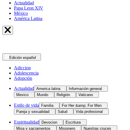
Actualidad
Papa Leon XIV
México
América Latina
Edición
español
Adiccion
Adolescencia
Adopción
Actualidad
America latina
Información general
Mexico
Mundo
Religión
Vaticano
Estilo de vida
Familia
For Her &amp; For Men
Pareja y sexualidad
Salud
Vida profesional
Espiritualidad
Devocion
Escritura
Misa y sacramentos
Misionero
Nuestras cruces