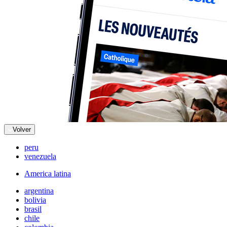
Volver
peru
venezuela
America latina
argentina
bolivia
brasil
chile