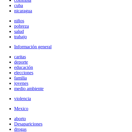
colombia
cuba
nicaragua
niños
pobreza
salud
trabajo
Información general
caritas
deporte
educación
elecciones
familia
jovenes
medio ambiente
violencia
Mexico
aborto
Desapariciones
drogas