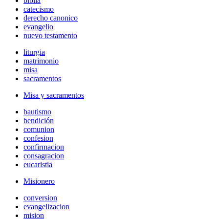
biblia
catecismo
derecho canonico
evangelio
nuevo testamento
liturgia
matrimonio
misa
sacramentos
Misa y sacramentos
bautismo
bendición
comunion
confesion
confirmacion
consagracion
eucaristia
Misionero
conversion
evangelizacion
mision