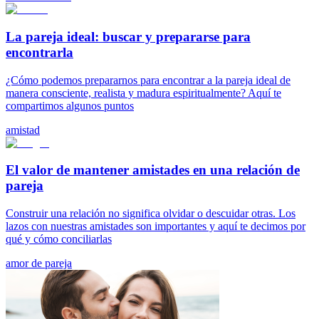
La pareja ideal: buscar y prepararse para
encontrarla
¿Cómo podemos prepararnos para encontrar a la pareja ideal de
manera consciente, realista y madura espiritualmente? Aquí te
compartimos algunos puntos
amistad
El valor de mantener amistades en una relación de
pareja
Construir una relación no significa olvidar o descuidar otras. Los
lazos con nuestras amistades son importantes y aquí te decimos por
qué y cómo conciliarlas
amor de pareja