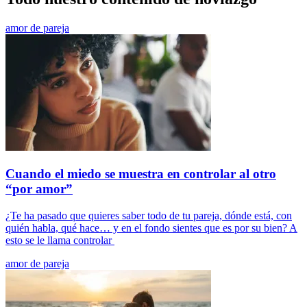
amor de pareja
Cuando el miedo se muestra en controlar al otro
“por amor”
¿Te ha pasado que quieres saber todo de tu pareja, dónde está, con
quién habla, qué hace… y en el fondo sientes que es por su bien? A
esto se le llama controlar
amor de pareja