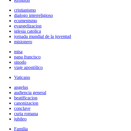
Religión
cristianismo
dialogo interreligioso
ecumenismo
evangelizacion
iglesia catolica
jornada mundial de la juventud
misionero
misa
papa francisco
sinodo
viaje apostólico
Vaticano
angelus
audiencia general
beatificacion
canonizacion
conclave
curia romana
jubileo
Familia