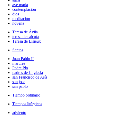
alma
ave maria
contemplación
dios
meditación
novena
Teresa de Ávila
teresa de calcuta
Teresa de Lisieux
Santos
Juan Pablo II
martires
Padre Pío
padres de la iglesia
san Francisco de Asís
san jose
san pablo
Tiempo ordinario
Tiempos litúrgicos
adviento