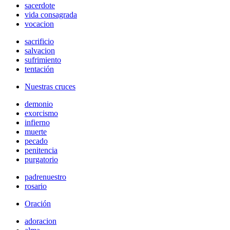
sacerdote
vida consagrada
vocacion
sacrificio
salvacion
sufrimiento
tentación
Nuestras cruces
demonio
exorcismo
infierno
muerte
pecado
penitencia
purgatorio
padrenuestro
rosario
Oración
adoracion