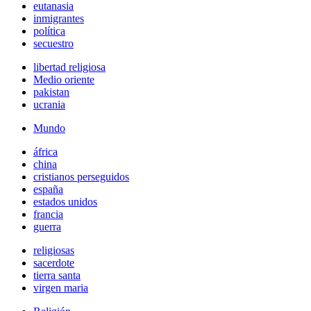
eutanasia
inmigrantes
política
secuestro
libertad religiosa
Medio oriente
pakistan
ucrania
Mundo
áfrica
china
cristianos perseguidos
españa
estados unidos
francia
guerra
religiosas
sacerdote
tierra santa
virgen maria