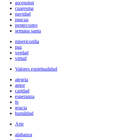
ascension
cuaresma
navidad
pascua
pentecostes
semana santa
misericordia
paz
verdad
virtud
Valores espiritualidad
alegria
amor
caridad
esperanza
fe
gracia
humildad
Arte
alabanza